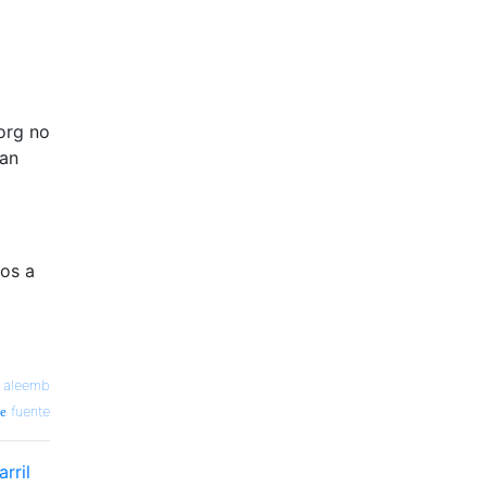
org no
tan
hos a
—
aleemb
fuente
rril