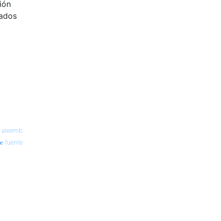
ión
tados
—
aleemb
fuente