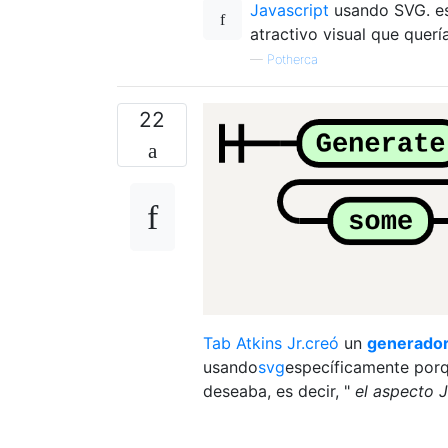
Javascript
usando SVG. es
atractivo visual que querí
—
Potherca
22
Tab Atkins Jr.creó
un
generador 
usando
svg
específicamente porq
deseaba, es decir, "
el aspecto 