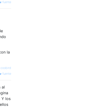
fuente
de
ando
con la
—
coobird
fuente
 al
agina
 Y los
ellos