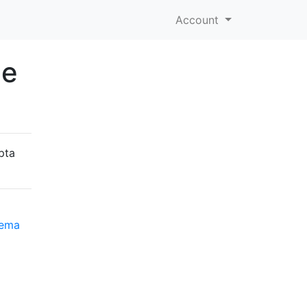
Account
de
pta
tema