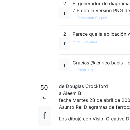
2
El generador de diagramas
ZIP con la versión PNG de
—
Sebastián Grignoli
2
Parece que la aplicación
—
enrico.bacis
Gracias @ enrico.bacis - 
—
Peter Ajtai
de Douglas Crockford
50
a Aleem B
fecha Martes 28 de abril de 200
Asunto Re: Diagramas de ferroca
Los dibujé con Visio. Creative 