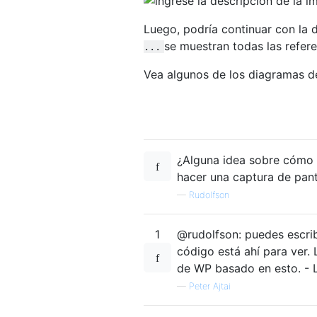
Luego, podría continuar con la 
se muestran todas las refere
...
Vea algunos de los diagramas de
¿Alguna idea sobre cómo 
hacer una captura de panta
—
Rudolfson
1
@rudolfson: puedes escribi
código está ahí para ver.
de WP basado en esto. - La
—
Peter Ajtai