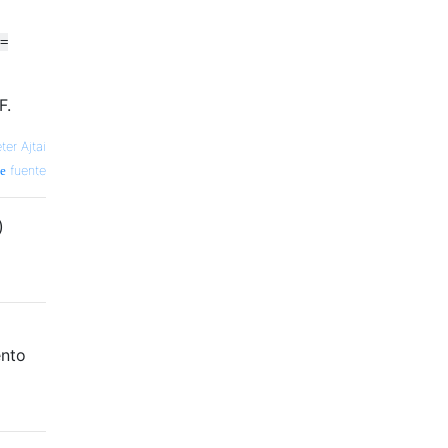
=
F.
ter Ajtai
fuente
)
ento