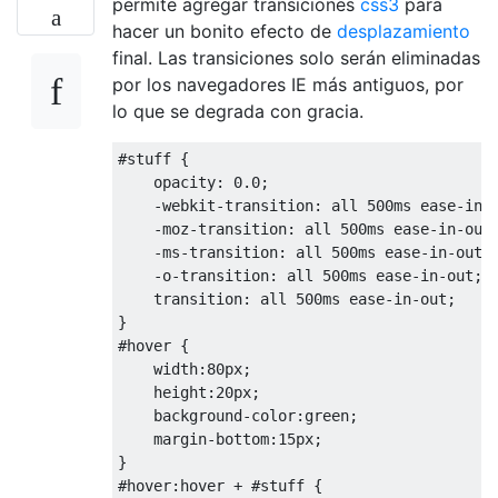
permite agregar transiciones
css3
para
hacer un bonito efecto de
desplazamiento
final. Las transiciones solo serán eliminadas
por los navegadores IE más antiguos, por
lo que se degrada con gracia.
#
stuff 
{
opacity
:
0.0
;
-webkit-transition
:
 all 
500ms
 ease-in-
-moz-transition
:
 all 
500ms
 ease-in-out
-ms-transition
:
 all 
500ms
 ease-in-out
;
-o-transition
:
 all 
500ms
 ease-in-out
;
transition
:
 all 
500ms
 ease-in-out
;
}
#
hover 
{
width
:
80px
;
height
:
20px
;
background-color
:
green
;
margin-bottom
:
15px
;
}
#
hover
:
hover 
+
#
stuff 
{