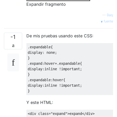
Expandir fragmento
—
Basj
fuente
De mis pruebas usando este CSS:
-1
.
expandable
{
display
:
 none
;
}
.
expand
:
hover
+.
expandable
{
display
:
inline
!
important
;
}
.
expandable
:
hover
{
display
:
inline
!
important
;
}
Y este HTML:
<div
class
=
"expand"
>
expand
</div>