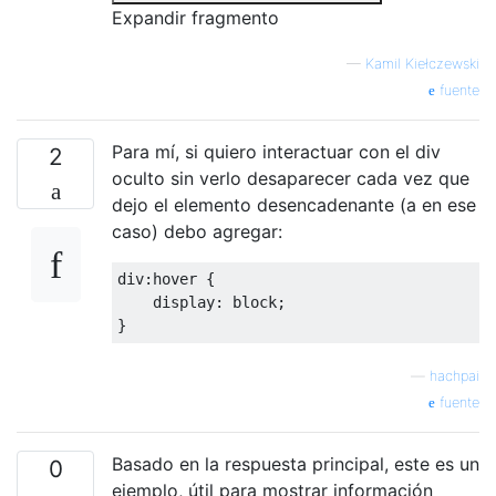
Expandir fragmento
—
Kamil Kiełczewski
fuente
Para mí, si quiero interactuar con el div
2
oculto sin verlo desaparecer cada vez que
dejo el elemento desencadenante (a en ese
caso) debo agregar:
div
:
hover 
{
    display
:
 block
;
}
—
hachpai
fuente
Basado en la respuesta principal, este es un
0
ejemplo, útil para mostrar información