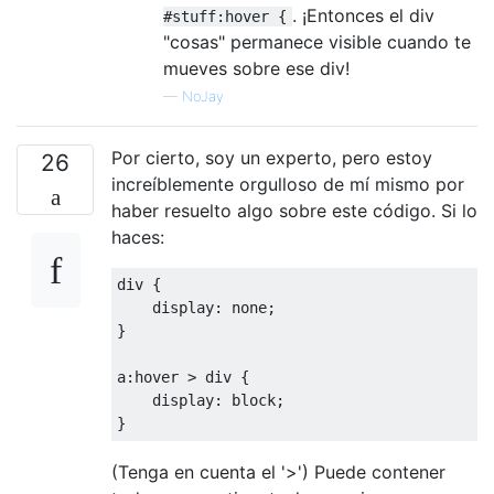
. ¡Entonces el div
#stuff:hover {
"cosas" permanece visible cuando te
mueves sobre ese div!
—
NoJay
Por cierto, soy un experto, pero estoy
26
increíblemente orgulloso de mí mismo por
haber resuelto algo sobre este código. Si lo
haces:
div 
{
    display
:
 none
;
}
a
:
hover 
>
 div 
{
    display
:
 block
;
}
(Tenga en cuenta el '>') Puede contener