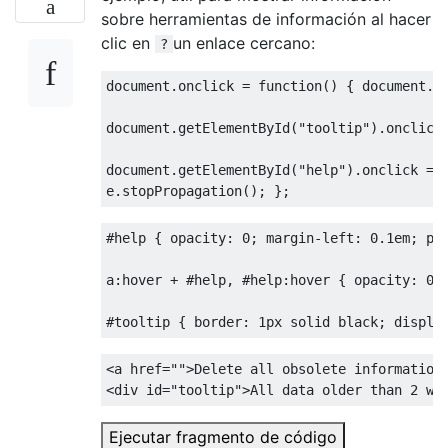
sobre herramientas de información al hacer
clic en
un enlace cercano:
?
document
.
onclick 
=
function
()
{
 document
.
g
document
.
getElementById
(
"tooltip"
).
onclick
document
.
getElementById
(
"help"
).
onclick 
=
e
.
stopPropagation
();
};
#
help 
{
opacity
:
0
;
margin-left
:
0.1em
;
pa
a
:
hover 
+
#
help
,
#
help
:
hover 
{
opacity
:
0.
#
tooltip 
{
border
:
1px
 solid black
;
displa
<a
href
=
""
>
Delete all obsolete information
<div
id
=
"tooltip"
>
All data older than 2 we
Ejecutar fragmento de código