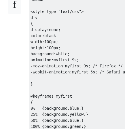
<style
type
=
"text/css"
>
{
display
:
none
;
color
:
width
:
100px
;
height
:
100px
;
background
:
white
;
animation
:
myfirst 
9s
;
-moz-animation
:
myfirst 
9s
;
/* Firefox */
-webkit-animation
:
myfirst 
5s
;
/* Safari an
}
@
{
0%
{
background
:
blue
;}
25%
{
background
:
yellow
;}
50%
{
background
:
blue
;}
100%
{
background
:
green
;}