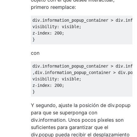
primero reemplace:
div
.
information_popup_container 
>
 div
.
info
visibility
:
 visible
;
z
-
index
:
200
;
}
con
div
.
information_popup_container 
>
 div
.
info
,
div
.
information_popup_container 
>
 div
.
pop
visibility
:
 visible
;
z
-
index
:
200
;
}
Y segundo, ajuste la posición de div.popup
para que se superponga con
div.information. Unos pocos píxeles son
suficientes para garantizar que el
div.popup pueda recibir el desplazamiento