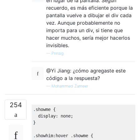
en lugar de la pantalla. Según
recuerdo, es más eficiente porque la
pantalla vuelve a dibujar el div cada
vez. Aunque probablemente no
importa para un div, si tiene que
hacer muchos, sería mejor hacerlos
invisibles.
—
Prinsig
@Yi Jiang: ¿cómo agregaste este
código a la respuesta?
—
Mohammed Zameer
254
.
showme 
{
display
:
 none
;
}
.
showhim
:
hover 
.
showme 
{