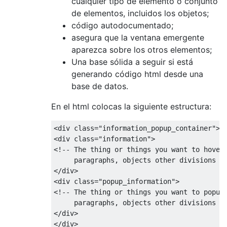
cualquier tipo de elemento o conjunto
de elementos, incluidos los objetos;
código autodocumentado;
asegura que la ventana emergente
aparezca sobre los otros elementos;
Una base sólida a seguir si está
generando código html desde una
base de datos.
En el html colocas la siguiente estructura:
<div
class
=
"information_popup_container"
>
<div
class
=
"information"
>
<!-- The thing or things you want to hover
     paragraphs, objects other divisions e
</div>
<div
class
=
"popup_information"
>
<!-- The thing or things you want to popup
     paragraphs, objects other divisions e
</div>
</div>