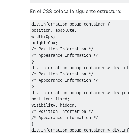
En el CSS coloca la siguiente estructura:
div
.
information_popup_container 
{
position
:
 absolute
;
width
:
0px
;
height
:
0px
;
/* Position Information */
/* Appearance Information */
}
div
.
information_popup_container 
>
 div
.
info
/* Position Information */
/* Appearance Information */
}
div
.
information_popup_container 
>
 div
.
popu
position
:
fixed
;
visibility
:
 hidden
;
/* Position Information */
/* Appearance Information */
}
div
.
information_popup_container 
>
 div
.
info