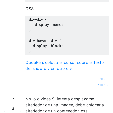
CSS
 div
+
div 
{
    display
:
 none
;
}
 div
:
hover 
+
div 
{
   display
:
 block
;
}
CodePen: coloca el cursor sobre el texto
del show div en otro div
—
Kondal
fuente
No lo olvides Si intenta desplazarse
-1
alrededor de una imagen, debe colocarla
alrededor de un contenedor. css: