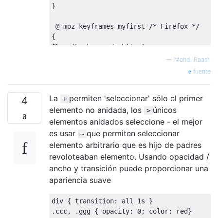
}
@-
moz-keyframes myfirst 
/* Firefox */
{
0%
{
background
:
white
;}
50%
{
background
:
blue
;}
—
Mehdi Raash
100%
{
background
:
green
;}
fuente
}
La
permiten 'seleccionar' sólo el primer
@-
webkit-keyframes myfirst 
/* Safari and C
4
+
{
elemento no anidada, los
únicos
>
0%
{
background
:
red
;}
elementos anidados seleccione - el mejor
25%
{
background
:
yellow
;}
es usar
que permiten seleccionar
~
50%
{
background
:
blue
;}
elemento arbitrario que es hijo de padres
100%
{
background
:
green
;}
revoloteaban elemento. Usando opacidad /
}
ancho y transición puede proporcionar una
apariencia suave
a
:
hover 
+
 div
{
display
:
inline
;
}
div 
{
transition
:
 all 
1s
}
</style>
.
ccc
,
.
ggg 
{
opacity
:
0
;
color
:
 red
}