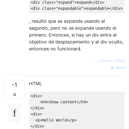
<div
class
=
"expand"
>
expand
</div>
<div
class
=
"expandable"
>
expandable
</div>
, resultó que se expande usando el
segundo, pero no se expande usando el
primero. Entonces, si hay un div entre el
objetivo de desplazamiento y el div oculto,
entonces no funcionará.
—
Dumitru Daniel
fuente
HTML
-1
<div>
<h4>
Show content
</h4>
</div>
<div>
<p>
Hello World
</p>
</div>