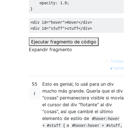
opacity
:
1.0
;
}
<div
id
=
"hover"
>
Hover
</div>
<div
id
=
"stuff"
>
stuff
</div>
Ejecutar fragmento de código
Expandir fragmento
—
Timoteo
fuente
55
Esto es genial, lo usé para un div
mucho más grande. Quería que el div
"cosas" permaneciera visible si movía
el cursor del div "flotante" al div
"cosas", así que cambié el último
elemento de estilo de
#hover:hover
a
+ #stuff {
#hover:hover + #stuff,