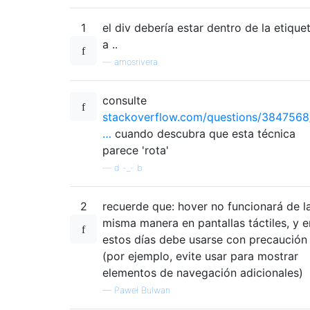
1
el div debería estar dentro de la etique
a ..
—
amosrivera
consulte
stackoverflow.com/questions/3847568
…
cuando descubra que esta técnica
parece 'rota'
—
d -_- b
2
recuerde que: hover no funcionará de l
misma manera en pantallas táctiles, y e
estos días debe usarse con precaución
(por ejemplo, evite usar para mostrar
elementos de navegación adicionales)
—
Paweł Bulwan