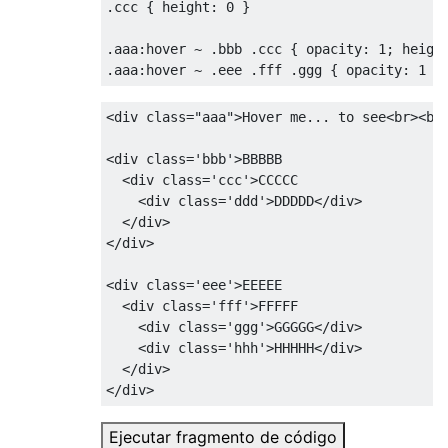
</head>
.
ccc 
{
height
:
0
}
<body>
<a
href
=
"#"
>
Hover over me!
</a>
.
aaa
:
hover 
~
.
bbb 
.
ccc 
{
opacity
:
1
;
heigh
<div>
the color is changing now
</div>
.
aaa
:
hover 
~
.
eee 
.
fff 
.
ggg 
{
opacity
:
1
}
<div></div>
</body>
<div
class
=
"aaa"
>
Hover me... to see
<br><br
</html>
<div
class
=
'bbb'
>
BBBBB

<div
class
=
'ccc'
>
CCCCC

<div
class
=
'ddd'
>
DDDDD
</div>
</div>
</div>
<div
class
=
'eee'
>
EEEEE

<div
class
=
'fff'
>
FFFFF

<div
class
=
'ggg'
>
GGGGG
</div>
<div
class
=
'hhh'
>
HHHHH
</div>
</div>
</div>
Ejecutar fragmento de código