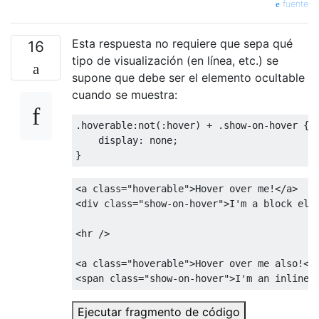
fuente
Esta respuesta no requiere que sepa qué
16
tipo de visualización (en línea, etc.) se
supone que debe ser el elemento ocultable
cuando se muestra:
.
hoverable
:
not
(:
hover
)
+
.
show-on-hover 
{
display
:
 none
;
}
<a
class
=
"hoverable"
>
Hover over me!
</a>
<div
class
=
"show-on-hover"
>
I'm a block ele
<hr
/>
<a
class
=
"hoverable"
>
Hover over me also!
</
<span
class
=
"show-on-hover"
>
I'm an inline 
Ejecutar fragmento de código