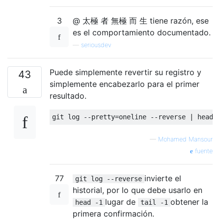
3
@ 太極 者 無極 而 生 tiene razón, ese
es el comportamiento documentado.
—
seriousdev
Puede simplemente revertir su registro y
43
simplemente encabezarlo para el primer
resultado.
—
Mohamed Mansour
fuente
77
invierte el
git log --reverse
historial, por lo que debe usarlo en
lugar de
obtener la
head -1
tail -1
primera confirmación.