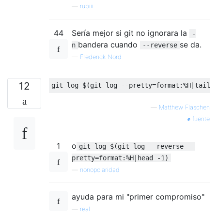
—
rubiii
44
Sería mejor si git no ignorara la
-
bandera cuando
se da.
n
--reverse
—
Frederick Nord
12
—
Matthew Flaschen
fuente
1
o
git log $(git log --reverse --
pretty=format:%H|head -1)
—
nonopolaridad
ayuda para mi "primer compromiso"
—
real