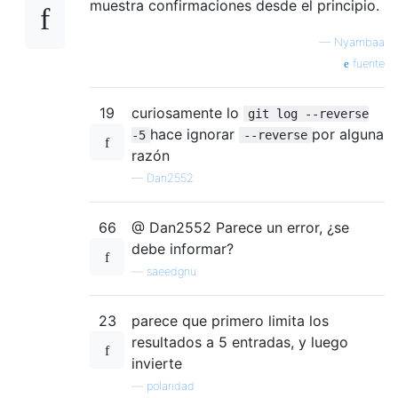
muestra confirmaciones desde el principio.
—
Nyambaa
fuente
19
curiosamente lo
git log --reverse
hace ignorar
por alguna
-5
--reverse
razón
—
Dan2552
66
@ Dan2552 Parece un error, ¿se
debe informar?
—
saeedgnu
23
parece que primero limita los
resultados a 5 entradas, y luego
invierte
—
polaridad