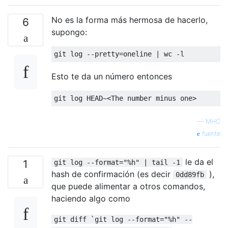
No es la forma más hermosa de hacerlo,
6
supongo:
Esto te da un número entonces
—
MHC
fuente
le da el
1
git log --format="%h" | tail -1
hash de confirmación (es decir
),
0dd89fb
que puede alimentar a otros comandos,
haciendo algo como
git diff `git log --format="%h" --