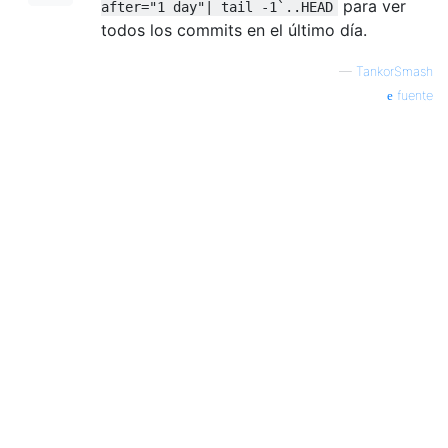
para ver
after="1 day"| tail -1`..HEAD
todos los commits en el último día.
—
TankorSmash
fuente