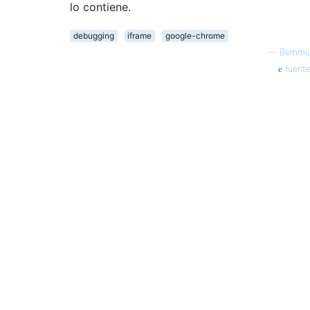
lo contiene.
debugging
iframe
google-chrome
—
Bemmu
fuente