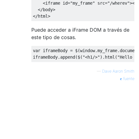
    <iframe id="my_frame" src="/wherev"></i
  </body>

Puede acceder a iFrame DOM a través de
este tipo de cosas.
var iframeBody = $(window.my_frame.document
—
Dave Aaron Smith
fuente