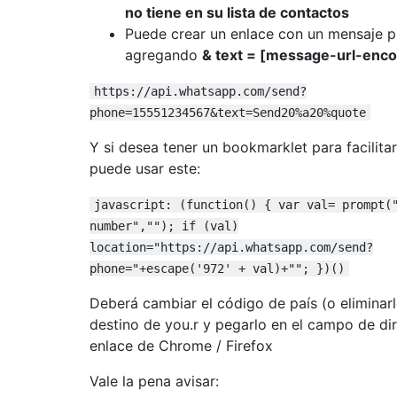
no tiene en su lista de contactos
Puede crear un enlace con un mensaje 
agregando
& text = [message-url-enc
https://api.whatsapp.com/send?
phone=15551234567&text=Send20%a20%quote
Y si desea tener un bookmarklet para facilitar
puede usar este:
javascript: (function() { var val= prompt(
number",""); if (val)
location="https://api.whatsapp.com/send?
phone="+escape('972' + val)+""; })()
Deberá cambiar el código de país (o eliminarl
destino de you.r y pegarlo en el campo de di
enlace de Chrome / Firefox
Vale la pena avisar: