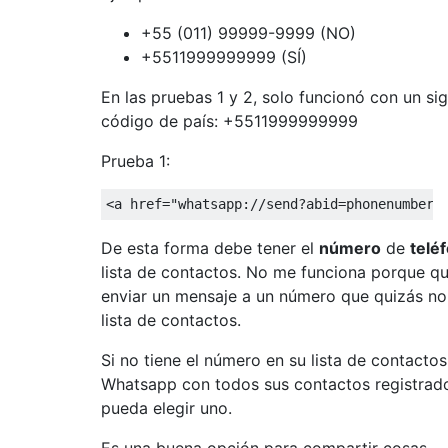
+55 (011) 99999-9999 (NO)
+5511999999999 (SÍ)
En las pruebas 1 y 2, solo funcionó con un si
código de país: +5511999999999
Prueba 1:
<
a
href
=
"whatsapp://send?abid=phonenumber&
De esta forma debe tener el
número
de
telé
lista de contactos. No me funciona porque q
enviar un mensaje a un número que quizás no
lista de contactos.
Si no tiene el número en su lista de contactos
Whatsapp con todos sus contactos registrad
pueda elegir uno.
Es una buena opción para compartir cosas.