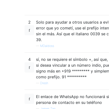
2
Solo para ayudar a otros usuarios a evi
error que yo cometí, use el prefijo inte
sin el más. Así que el italiano 0039 se 
39.
—
MDaldoss
4
sí, no se requiere el símbolo +, así que,
si desea vincular a un número indio, pue
signo más en +919 ********* y simplem
como prefijo. 91 **********
—
Dresh
El enlace de WhatsApp no ​​funcionará si
persona de contacto en su teléfono
—
James Tan