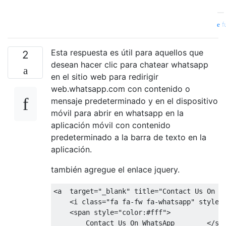
—
f
Esta respuesta es útil para aquellos que
2
desean hacer clic para chatear whatsapp
en el sitio web para redirigir
web.whatsapp.com con contenido o
mensaje predeterminado y en el dispositivo
móvil para abrir en whatsapp en la
aplicación móvil con contenido
predeterminado a la barra de texto en la
aplicación.
también agregue el enlace jquery.
<
a
target
=
"_blank"
title
=
"Contact Us On W
<
i
class
=
"fa fa-fw fa-whatsapp"
style
=
<
span
style
=
"color:#fff"
>
        Contact Us On WhatsApp        
</
sp