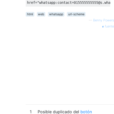
href=
"whatsapp:contact=015555555555@s.what
html
web
whatsapp
url-scheme
—
Benny Powers
fuente
1
Posible duplicado del
botón