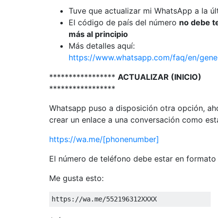
Tuve que actualizar mi WhatsApp a la úl
El código de país del número
no debe t
más al principio
Más detalles aquí:
https://www.whatsapp.com/faq/en/gen
*****************
ACTUALIZAR (INICIO)
*****************
Whatsapp puso a disposición otra opción, a
crear un enlace a una conversación como est
https://wa.me/[phonenumber]
El número de teléfono debe estar en formato 
Me gusta esto:
https
:
//wa.me/552196312XXXX