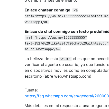
o cambiar antes de enviarlo.
Enlace chatear conmigo
:
<a
href="https://wa.me/15555555555">Contact me
whatsapp</a>
Enlace de chat conmigo con texto predefini
href="https://wa.me/15555555555?
text=I%27d%20like%20to%20chat%20with%20you"
me on whatsapp</a>
La belleza de esta
url es que no necesi
wa.me
verificar el agente de usuario, ya que funcion
en dispositivos móviles como en computador
escritorio (abre web.whatsapp.com)
Fuente:
https://faq.whatsapp.com/en/general/26000
Más detalles en mi respuesta a una pregunta s