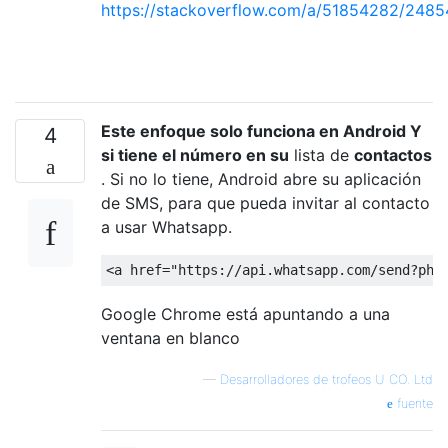
https://stackoverflow.com/a/51854282/248
Este enfoque solo funciona en Android Y
4
si tiene el número en su
lista de
contactos
. Si no lo tiene, Android abre su aplicación
de SMS, para que pueda invitar al contacto
a usar Whatsapp.
<
a
href
=
"https://api.whatsapp.com/send?pho
Google Chrome está apuntando a una
ventana en blanco
—
Desarrolladores de trofeos U CO. Ltd
fuente