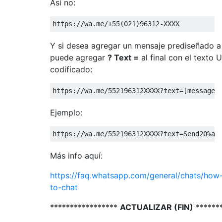
Así no:
https
:
//wa.me/+55(021)96312-XXXX
Y si desea agregar un mensaje prediseñado a 
puede agregar
? Text =
al final con el texto 
codificado:
https
:
//wa.me/552196312XXXX?text=[message-
Ejemplo:
https
:
//wa.me/552196312XXXX?text=Send20%a2
Más info aquí:
https://faq.whatsapp.com/general/chats/how-
to-chat
*****************
ACTUALIZAR (FIN)
******