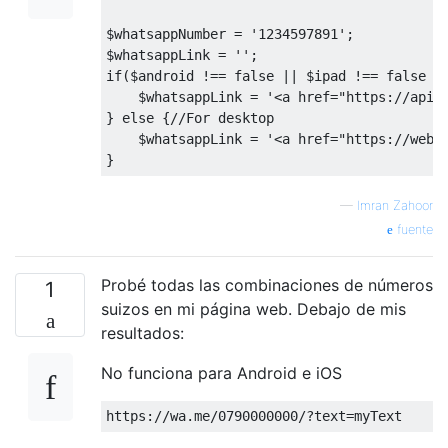
$whatsappNumber = 
'1234597891'
;

$whatsappLink = 
''
if
($android !== 
false
||
 $ipad !== 
false
|
    $whatsappLink = 
'<a href="https://api.
} 
else
 {
//
For desktop

    $whatsappLink = 
'<a href="https://web.
—
Imran Zahoor
fuente
Probé todas las combinaciones de números
1
suizos en mi página web. Debajo de mis
resultados:
No funciona para Android e iOS
https
:
//wa.me/0790000000/?text=myText