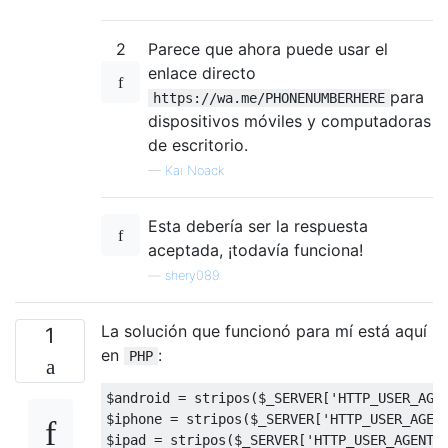
2
Parece que ahora puede usar el
enlace directo
para
https://wa.me/PHONENUMBERHERE
dispositivos móviles y computadoras
de escritorio.
—
Kai Noack
Esta debería ser la respuesta
aceptada, ¡todavía funciona!
—
shery089
La solución que funcionó para mí está aquí
1
en
:
PHP
$android = stripos($_SERVER[
'HTTP_USER_AGE
$iphone = stripos($_SERVER[
'HTTP_USER_AGEN
$ipad = stripos($_SERVER[
'HTTP_USER_AGENT'