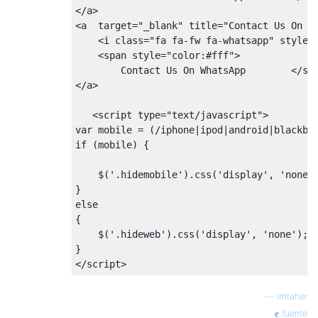
</
a
>
<
a
target
=
"_blank"
title
=
"Contact Us On W
<
i
class
=
"fa fa-fw fa-whatsapp"
style
=
<
span
style
=
"color:#fff"
>
        Contact Us On WhatsApp        
</
sp
</
a
>
<
script
type
=
"text/javascript"
>
var
 mobile = (
/iphone|ipod|android|blackbe
if
 (mobile) { 

    $(
'.hidemobile'
).css(
'display'
, 
'none'
else
{ 

    $(
'.hideweb'
).css(
'display'
, 
'none'
); 
</
script
>
—
imtaher
fuente