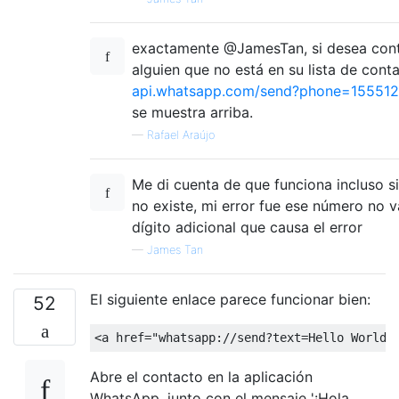
exactamente @JamesTan, si desea cont
alguien que no está en su lista de conta
api.whatsapp.com/send?phone=15551
se muestra arriba.
—
Rafael Araújo
Me di cuenta de que funciona incluso si
no existe, mi error fue ese número no v
dígito adicional que causa el error
—
James Tan
El siguiente enlace parece funcionar bien:
52
<
a
href
=
"whatsapp://send?text=Hello World!
Abre el contacto en la aplicación
WhatsApp, junto con el mensaje '¡Hola