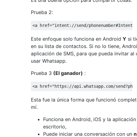
Prueba 2:
<
a
href
=
"intent://send/phonenumber#Intent;
Este enfoque solo funciona en Android
Y
si t
en su lista de contactos. Si no lo tiene, Andro
aplicación de SMS, para que pueda invitar al
usar Whatsapp.
Prueba 3
(El ganador)
:
<
a
href
=
"https://api.whatsapp.com/send?pho
Esta fue la única forma que funcionó comple
mí.
Funciona en Android, iOS y la aplicación
escritorio,
Puede iniciar una conversación con un
n