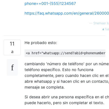
phone=+001-(555)1234567
https://faq.whatsapp.com/en/general/26000
—
Shemeer M
fue
He probado esto:
11
<
a
href
=
"whatsapp://send?abid=phonenumber&
cambiando 'número de teléfono' por un núme
teléfono específico. Esto no funciona
completamente, pero cuando hacen clic en el
abre whatsapp y si hacen clic en un contacto,
mensaje se completa.
Si desea abrir una persona específica en el ch
puede hacerlo, pero sin completar el texto.