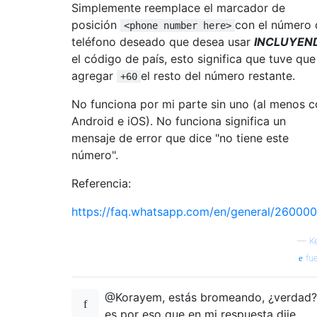
Simplemente reemplace el marcador de
posición
con el número 
<phone number here>
teléfono deseado que desea usar
INCLUYEN
el código de país, esto significa que tuve que
agregar
el resto del número restante.
+60
No funciona por mi parte sin uno (al menos 
Android e iOS). No funciona significa un
mensaje de error que dice "no tiene este
número".
Referencia:
https://faq.whatsapp.com/en/general/26000
—
K
fue
@Korayem, estás bromeando, ¿verdad?
es por eso que en mi respuesta dije