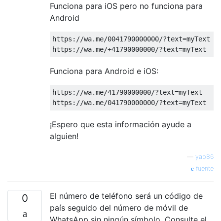
Funciona para iOS pero no funciona para
Android
https
:
//wa.me/0041790000000/?text=myText
https
:
//wa.me/+41790000000/?text=myText
Funciona para Android e iOS:
https
:
//wa.me/41790000000/?text=myText
https
:
//wa.me/041790000000/?text=myText
¡Espero que esta información ayude a
alguien!
—
yab86
fuente
El número de teléfono será un código de
0
país seguido del número de móvil de
WhatsApp sin ningún símbolo. Consulte el