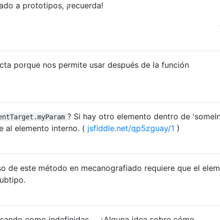
ado a prototipos, ¡recuerda!
ecta porque nos permite usar después de la función
? Si hay otro elemento dentro de 'someIn
entTarget.myParam
e al elemento interno. (
jsfiddle.net/qp5zguay/1
)
uso de este método en mecanografiado requiere que el ele
ubtipo.
esando como indefinidas ... ¿Alguna idea sobre cómo