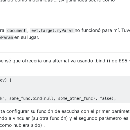
ara
,
no funcionó para mí. Tuv
document
evt.target.myParam
en su lugar.
yParam
ensé que ofrecería una alternativa usando .bind () de ES5 
ev
)
{
k"
,
 some_func
.
bind
(
null
,
 some_other_func
),
false
);
ta configurar su función de escucha con el primer parámet
o a vincular (su otra función) y el segundo parámetro es
 como hubiera sido) .