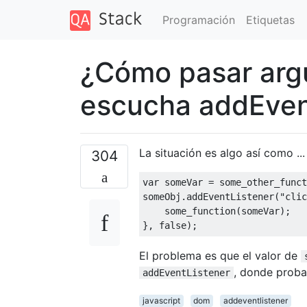
Programación
Etiquetas
¿Cómo pasar argu
escucha addEven
La situación es algo así como ...
304
var
 someVar 
=
 some_other_funct
someObj
.
addEventListener
(
"clic
    some_function
(
someVar
);
},
false
);
El problema es que el valor de
, donde proba
addEventListener
javascript
dom
addeventlistener