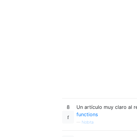
8
Un artículo muy claro al 
functions
—
Nobita