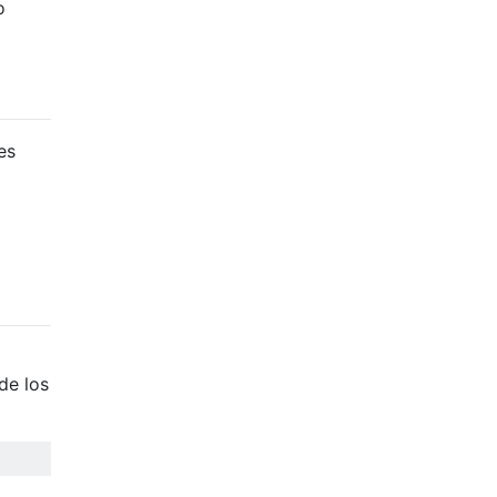
o
es
de los