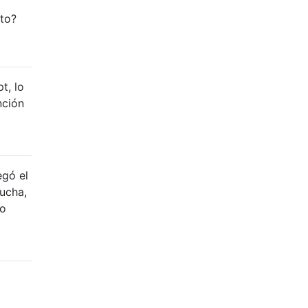
nto?
t, lo
nción
egó el
cucha,
do