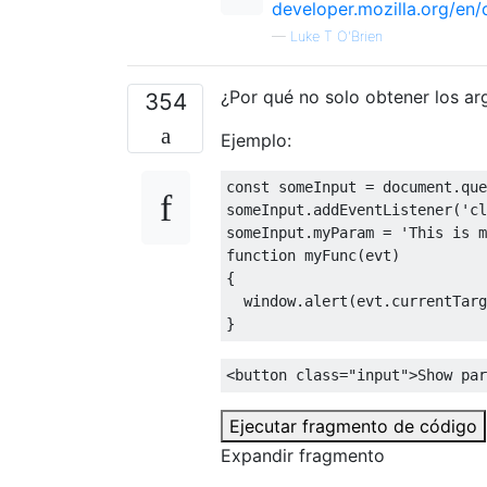
developer.mozilla.org/en
—
Luke T O'Brien
¿Por qué no solo obtener los ar
354
Ejemplo:
const
 someInput 
=
 document
.
que
someInput
.
addEventListener
(
'cl
someInput
.
myParam 
=
'This is m
function
 myFunc
(
evt
)
{
  window
.
alert
(
evt
.
currentTarg
}
<button
class
=
"input"
>
Show par
Ejecutar fragmento de código
Expandir fragmento