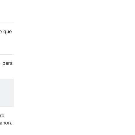
e que
- para
ro
 ahora