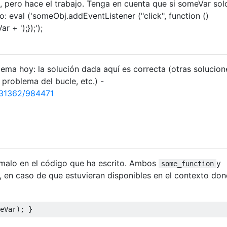
, pero hace el trabajo. Tenga en cuenta que si someVar sol
o: eval ('someObj.addEventListener ("click", function ()
 + ');});');
ema hoy: la solución dada aquí es correcta (otras solucion
problema del bucle, etc.) -
731362/984471
malo en el código que ha escrito. Ambos
y
some_function
, en caso de que estuvieran disponibles en el contexto don
eVar
);
}