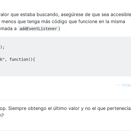
 valor que estaba buscando, asegúrese de que sea accesible
a menos que tenga más código que funcione en la misma
llamada a
)
addEventListener
);
k"
,
function
(){
—
Serge
oop. Siempre obtengo el último valor y no el que pertenecía
n?