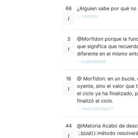
66
¿Alguien sabe por qué no
—
Morfidon
3
@Morfidon porque la func
que significa que recuerda
diferente en el mismo ent
—
bugwheels94
16
@ Morfidon: en un bucle, 
oyente, sino el valor que 
el ciclo ya ha finalizado,
finalizó el ciclo.
—
www.admiraalit.nl
44
@iMatoria Acabo de desc
método resolverá
.bind()