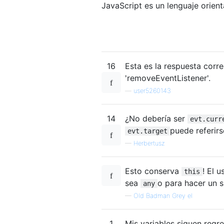
JavaScript es un lenguaje orient
16
Esta es la respuesta corr
'removeEventListener'.
—
user5260143
14
¿No debería ser
evt.curr
puede referirs
evt.target
—
Herbertusz
Esto conserva
! El 
this
sea
o para hacer un s
any
—
Old Badman Grey el
1
Mis variables siguen regr