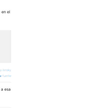
 en el
y Ilinsky
fuente
 a esa