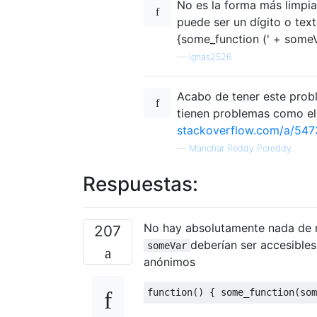
No es la forma más limpia
puede ser un dígito o text
{some_function (' + someVar
—
Ignas2526
Acabo de tener este probl
tienen problemas como el 
stackoverflow.com/a/54
—
Manohar Reddy Poreddy
Respuestas:
No hay absolutamente nada de 
207
deberían ser accesibles
someVar
anónimos
function
()
{
 some_function
(
som