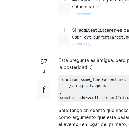
solucionarlo?
—
nomaam
1
Si
es p
addEventListener
usar
evt.currentTarget.m
—
turrican_34
Esta pregunta es antigua, pero p
67
la posteridad. :)
function
 some_func
(
otherFunc
,
 
// magic happens
}
someObj
.
addEventListener
(
"clic
Solo tenga en cuenta que necesi
como argumento que está pasand
el evento (en lugar del primero,