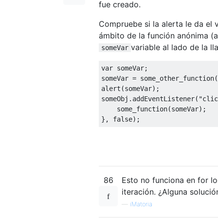
fue creado.
Compruebe si la alerta le da el
ámbito de la función anónima (
variable al lado de la 
someVar
var
 someVar
;
someVar 
=
 some_other_function
(
alert
(
someVar
);
someObj
.
addEventListener
(
"clic
    some_function
(
someVar
);
},
false
);
86
Esto no funciona en for l
iteración. ¿Alguna solució
—
iMatoria