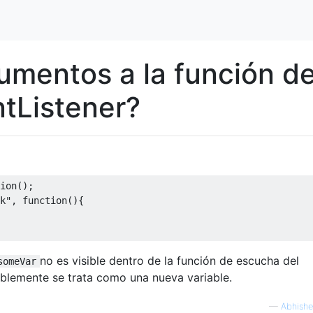
mentos a la función d
tListener?
ion
();
k"
,
function
(){
no es visible dentro de la función de escucha del
someVar
blemente se trata como una nueva variable.
—
Abhishe