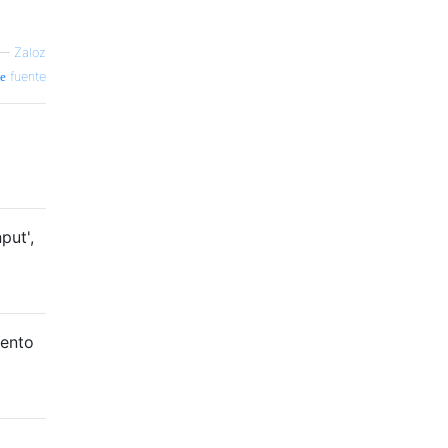
—
Zaloz
fuente
put',
mento