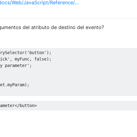
/docs/Web/JavaScript/Reference/…
gumentos del atributo de destino del evento?
rySelector
(
'button'
);
ick'
,
 myFunc
,
false
);
y parameter'
;
et
.
myParam
);
ameter
</button>