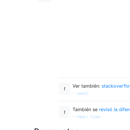
Ver también:
stackoverflo
—
axel22
También se
revisó la dife
—
Alper t. Turker