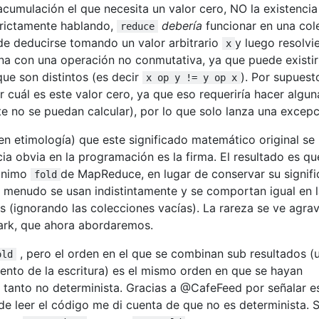
cumulación el que necesita un valor cero, NO la existencia
strictamente hablando,
debería
funcionar en una col
reduce
de deducirse tomando un valor arbitrario
y luego resolvi
x
ona con una operación no conmutativa, ya que puede existir
que son distintos (es decir
). Por supuest
x op y != y op x
 cuál es este valor cero, ya que eso requeriría hacer algun
 no se puedan calcular), por lo que solo lanza una excepc
en etimología) que este significado matemático original se
cia obvia en la programación es la firma. El resultado es qu
nónimo
de MapReduce, en lugar de conservar su signif
fold
 a menudo se usan indistintamente y se comportan igual en 
 (ignorando las colecciones vacías). La rareza se ve agra
ark, que ahora abordaremos.
, pero el orden en el que se combinan sub resultados (
old
ento de la escritura) es el mismo orden en que se hayan
o tanto no determinista. Gracias a @CafeFeed por señalar e
de leer el código me di cuenta de que no es determinista. 