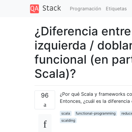
Programación
Etiquetas
¿Diferencia entre
izquierda / dobla
funcional (en part
Scala)?
¿Por qué Scala y frameworks c
96
Entonces, ¿cuál es la diferencia
scala
functional-programming
reduc
scalding