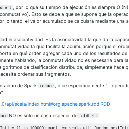
, por lo que su tiempo de ejecución es siempre O (N)
dLeft
 conmutativo). Esto se debe a que se supone que la opera
r lo tanto, el valor acumulado se calculará mediante una s
d ni asociatividad. Es la asociatividad la que da la capac
 conmutatividad la que facilita la acumulación porque el ord
mporta en qué orden agregar cada uno de los resultados de
amente hablando, la conmutatividad no es necesaria para la
 algoritmos de clasificación distribuida, simplemente hace q
necesita ordenar sus fragmentos.
entación de Spark
, dice específicamente "... operad
reduce
o"
0.0/api/scala/index.html#org.apache.spark.rdd.RDD
NO es solo un caso especial de
duce
foldLeft
Int
]
=
(
1
 to 
100000
).
map
(
_ 
=>
 scala
.
util
.
Random
.
nextInt
(