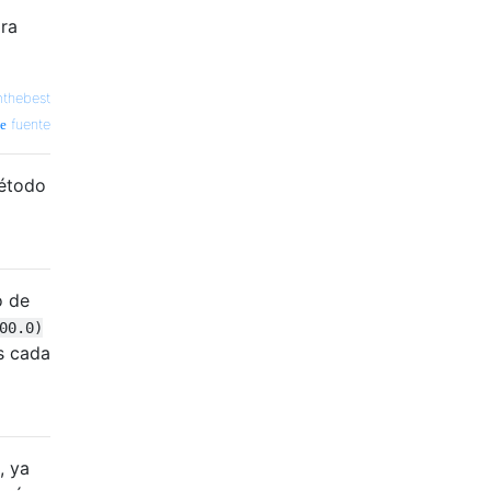
ra
thebest
fuente
método
o de
00.0)
s cada
, ya