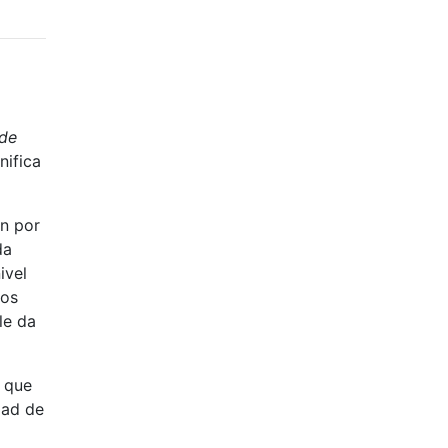
de
nifica
ón por
da
ivel
mos
le da
o que
dad de