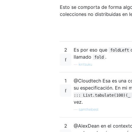
Esto se comporta de forma algo
colecciones no distribuidas en 
2
Es por eso que
foldLeft
llamado
.
fold
—
kiritsuku
1
@Cloudtech Esa es una coi
su especificación. En mi 
::: List.tabulate(100)(_
vez.
—
samthebest
2
@AlexDean en el contexto 