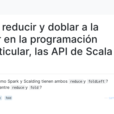
 reducir y doblar a la
r en la programación
icular, las API de Scala
omo Spark y Scalding tienen ambos
y
?
reduce
foldLeft
 entre
y
?
reduce
fold
e
fold
—
sam