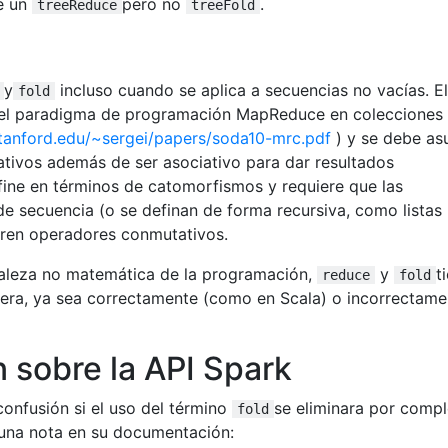
e un
pero no
.
treeReduce
treeFold
y
incluso cuando se aplica a secuencias no vacías. El
fold
del paradigma de programación MapReduce en colecciones
.stanford.edu/~sergei/papers/soda10-mrc.pdf
) y se debe as
tivos además de ser asociativo para dar resultados
efine en términos de catomorfismos y requiere que las
e secuencia (o se definan de forma recursiva, como listas
eren operadores conmutativos.
uraleza no matemática de la programación,
y
t
reduce
fold
ra, ya sea correctamente (como en Scala) o incorrectame
n sobre la API Spark
 confusión si el uso del término
se eliminara por comp
fold
 una nota en su documentación: