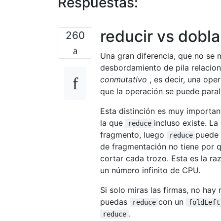
Respuestas:
reducir vs dobla
260
Una gran diferencia, que no se
desbordamiento de pila relacio
conmutativo
, es decir, una ope
que la operación se puede parale
Esta distinción es muy importan
la que
incluso existe. L
reduce
fragmento, luego
puede 
reduce
de fragmentación no tiene por 
cortar cada trozo. Esta es la ra
un número infinito de CPU.
Si solo miras las firmas, no hay
puedas
con un
reduce
foldLeft
.
reduce