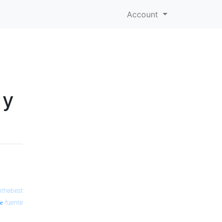
Account
 y
thebest
fuente