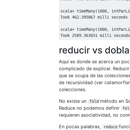
scala
>
 timeMany
(
1000
,
 intParLi
Took
462.395867
 milli seconds

scala
>
 timeMany
(
1000
,
 intParLi
Took
2589.363031
 milli seconds
reducir vs dobla
Aquí es donde se acerca un poc
complicado de explicar. Reduci
que se ocupa de las colecciones
de recursividad (ver catamorfism
colecciones.
No existe un
método en Sc
fold
Reduce no podemos definir
fol
requieren asociatividad, no con
En pocas palabras,
func
reduce