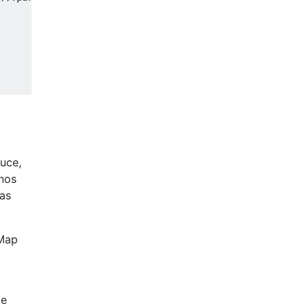
uce,
inos
las
 Map
de