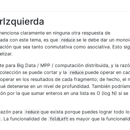
rIzquierda
 menciona claramente en ninguna otra respuesta de
nada con este tema, es que
se le debe dar un
monoi
reduce
ración que sea tanto conmutativa como asociativa. Esto sig
lizar.
te para Big Data / MPP / computación distribuida, y la raz
a colección se puede cortar y la
puede operar en ca
reduce
operar en los resultados de cada fragmento; de hecho, el n
qué detenerse en un nivel de profundidad. También podría
zón por la que sumar enteros en una lista es O (log N) si se 
 razón para
que exista porque puedes lograr todo l
reduce
. La funcionalidad de
es mayor que la funcionali
foldLeft