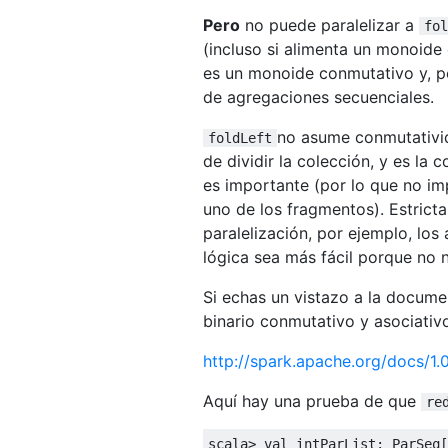
Pero
no puede paralelizar a
fol
(incluso si alimenta un monoide
es un monoide conmutativo y, po
de agregaciones secuenciales.
no asume conmutativida
foldLeft
de dividir la colección, y es la
es importante (por lo que no i
uno de los fragmentos). Estrict
paralelización, por ejemplo, los
lógica sea más fácil porque no 
Si echas un vistazo a la docum
binario conmutativo y asociativ
http://spark.apache.org/docs/1.
Aquí hay una prueba de que
re
scala
>
val
 intParList
:
ParSeq
[