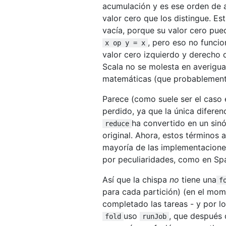
acumulación y es ese orden de a
valor cero que los distingue. E
vacía, porque su valor cero pue
, pero eso no funci
x op y = x
valor cero izquierdo y derecho 
Scala no se molesta en averiguar
matemáticas (que probablemente
Parece (como suele ser el caso 
perdido, ya que la única diferen
ha convertido en un si
reduce
original. Ahora, estos términos
mayoría de las implementaciones
por peculiaridades, como en Sp
Así que la chispa
no
tiene una
f
para cada partición) (en el mom
completado las tareas - y por l
uso
, que después 
fold
runJob