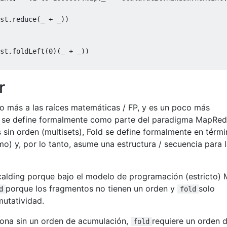
st
.
reduce
(
_ 
+
 _
))
st
.
foldLeft
(
0
)(
_ 
+
 _
))
r
o más a las raíces matemáticas / FP, y es un poco más
r se define formalmente como parte del paradigma MapRed
 sin orden (multisets), Fold se define formalmente en térm
o) y, por lo tanto, asume una estructura / secuencia para 
alding porque bajo el modelo de programación (estricto)
porque los fragmentos no tienen un orden y
solo
d
fold
mutatividad.
iona sin un orden de acumulación,
requiere un orden 
fold