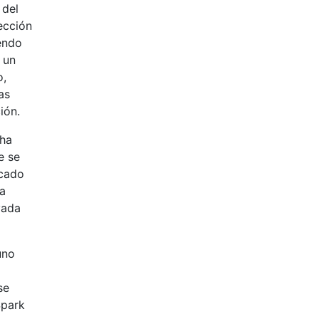
 del
ección
endo
 un
o,
as
ión.
 ha
e se
icado
la
vada
uno
se
Spark