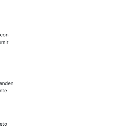
 con
umir
ienden
nte
leto