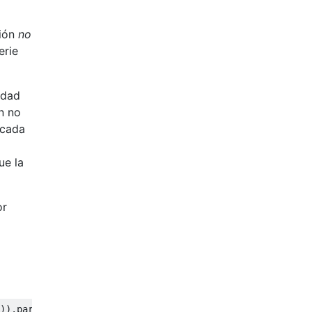
ción
no
erie
idad
en no
 cada
ue la
or
)).
par
