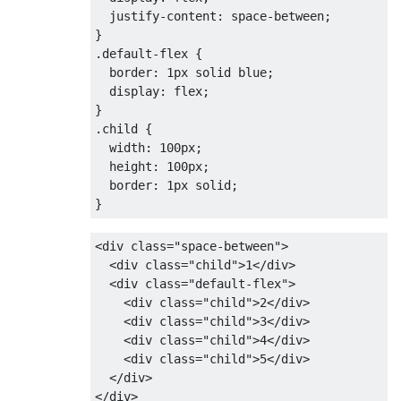
justify-content
:
 space-between
;
}
.
default-flex 
{
border
:
1px
 solid blue
;
display
:
 flex
;
}
.
child 
{
width
:
100px
;
height
:
100px
;
border
:
1px
 solid
;
}
<div
class
=
"space-between"
>
<div
class
=
"child"
>
1
</div>
<div
class
=
"default-flex"
>
<div
class
=
"child"
>
2
</div>
<div
class
=
"child"
>
3
</div>
<div
class
=
"child"
>
4
</div>
<div
class
=
"child"
>
5
</div>
</div>
</div>