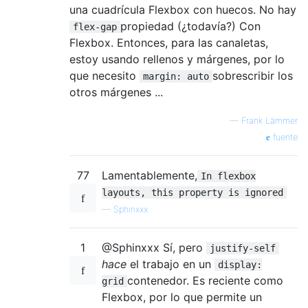
una cuadrícula Flexbox con huecos. No hay
propiedad (¿todavía?) Con
flex-gap
Flexbox. Entonces, para las canaletas,
estoy usando rellenos y márgenes, por lo
que necesito
sobrescribir los
margin: auto
otros márgenes ...
—
Frank Lämmer
fuente
77
Lamentablemente,
In flexbox
layouts, this property is ignored
—
Sphinxxx
1
@Sphinxxx Sí, pero
justify-self
hace
el trabajo en un
display:
contenedor. Es reciente como
grid
Flexbox, por lo que permite un