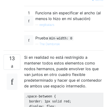
1
Funciona sin especificar el ancho (al
menos lo hizo en mi situación)
—
eeglbalazs
Prueba
min-width: 0
—
The Dembinski
Si en realidad no está restringido a
13
mantener todos estos elementos como
nodos hermanos, puede envolver los que
van juntos en otro cuadro flexible
predeterminado y hacer que el contenedor
de ambos use espacio intermedio.
.
space-between 
{
border
:
1px
 solid red
;
display
:
 flex
;