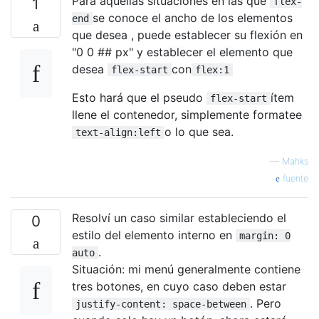
Para aquellas situaciones en las que
1
flex-
se conoce el ancho de los elementos
end
que desea , puede establecer su flexión en
"0 0 ## px" y establecer el elemento que
desea
con
flex-start
flex:1
Esto hará que el pseudo
ítem
flex-start
llene el contenedor, simplemente formatee
o lo que sea.
text-align:left
—
Mahks
fuente
Resolví un caso similar estableciendo el
0
estilo del elemento interno en
margin: 0
.
auto
Situación: mi menú generalmente contiene
tres botones, en cuyo caso deben estar
. Pero
justify-content: space-between