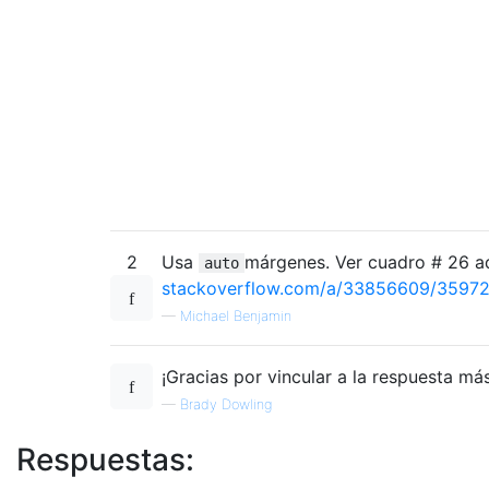
2
Usa
márgenes. Ver cuadro # 26 aq
auto
stackoverflow.com/a/33856609/3597
—
Michael Benjamin
¡Gracias por vincular a la respuesta más 
—
Brady Dowling
Respuestas: