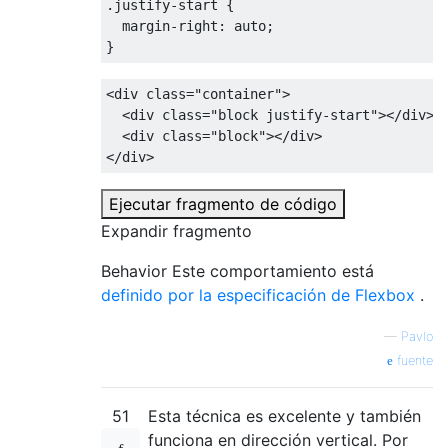
.
justify-start 
{
margin-right
:
 auto
;
}
<div
class
=
"container"
>
<div
class
=
"block justify-start"
></div>
<div
class
=
"block"
></div>
</div>
Ejecutar fragmento de código
Expandir fragmento
Behavior Este comportamiento está
definido por la especificación de Flexbox
.
—
Pavlo
fuente
51
Esta técnica es excelente y también
funciona en dirección vertical. Por