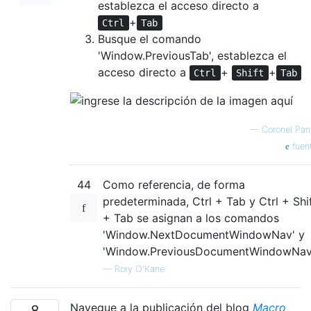
establezca el acceso directo a
+
Ctrl
Tab
Busque el comando
'Window.PreviousTab', establezca el
acceso directo a
+
+
Ctrl
Shift
Tab
—
Coronel Pan
fuen
44
Como referencia, de forma
predeterminada, Ctrl + Tab y Ctrl + Shi
+ Tab se asignan a los comandos
'Window.NextDocumentWindowNav' y
'Window.PreviousDocumentWindowNav
—
Rory O'Kane
Navegue a la publicación del blog
Macro
8