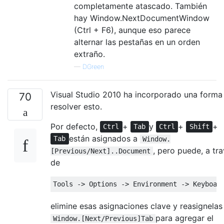
completamente atascado. También
hay Window.NextDocumentWindow
(Ctrl + F6), aunque eso parece
alternar las pestañas en un orden
extraño.
—
DGreen
Visual Studio 2010 ha incorporado una forma
70
resolver esto.
Por defecto,
+
y
+
+
Ctrl
Tab
Ctrl
Shift
están asignados a
Tab
Window.
, pero puede, a tr
[Previous/Next]..Document
de
elimine esas asignaciones clave y reasignelas
para agregar el
Window.[Next/Previous]Tab