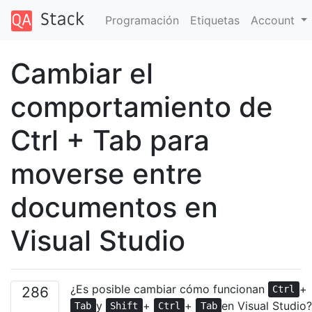
Programación
Etiquetas
Account
Cambiar el
comportamiento de
Ctrl + Tab para
moverse entre
documentos en
Visual Studio
¿Es posible cambiar cómo funcionan
+
286
Ctrl
y
+
+
en Visual Studio
Tab
Shift
Ctrl
Tab