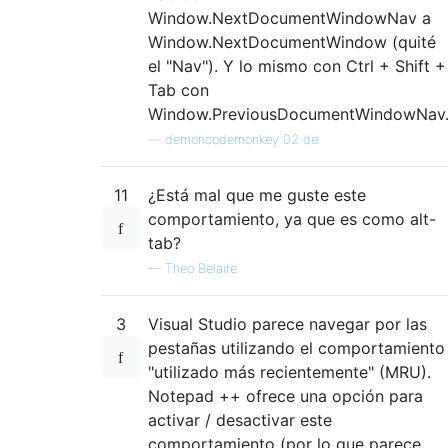
Window.NextDocumentWindowNav a
Window.NextDocumentWindow (quité
el "Nav"). Y lo mismo con Ctrl + Shift +
Tab con
Window.PreviousDocumentWindowNav
—
demoncodemonkey 02 de
11
¿Está mal que me guste este
comportamiento, ya que es como alt-
tab?
—
Theo Belaire
3
Visual Studio parece navegar por las
pestañas utilizando el comportamiento
"utilizado más recientemente" (MRU).
Notepad ++ ofrece una opción para
activar / desactivar este
comportamiento (por lo que parece