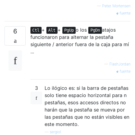
—
Peter Mortensen
fuente
+
+
o los
atajos
6
Ctl
Alt
PgUp
PgDn
funcionaron para alternar la pestaña
siguiente / anterior fuera de la caja para mí
...
—
FlashJordan
fuente
3
Lo ilógico es: si la barra de pestañas
solo tiene espacio horizontal para n
pestañas, esos accesos directos no
harán que la pestaña se mueva por
las pestañas que no están visibles en
este momento.
—
sergiol