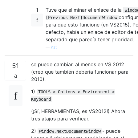
1
Tuve que eliminar el enlace de la
Windo
configu
[Previous|Next]DocumentWindow
para que esto funcione (en VS2015). P
defecto, había un enlace de editor de t
separado que parecía tener prioridad.
—
Kat
se puede cambiar, al menos en VS 2012
51
(creo que también debería funcionar para
2010).
1)
TOOLS > Options > Environment >
Keyboard
(¡Sí, HERRAMIENTAS, es VS2012!) Ahora
tres atajos para verificar.
2)
- puede
Window.NextDocumentWindow