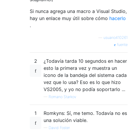
            End If

        Next

Si nunca agrega una macro a Visual Studio,
    End If

hay un enlace muy útil sobre cómo
hacerlo
done:

.
End Sub

—
usuario410261
fuente
Public Sub TabBackward()

    Dim i As Integer

    Dim activateNext As Boolean = False

2
¿Todavía tarda 10 segundos en hacer
esto la primera vez y muestra un
    For i = DTE.Windows.Count To 1 Step -1

icono de la bandeja del sistema cada
        If DTE.Windows().Item(i).Kind = "Do
vez que lo usa? Eso es lo que hizo
VS2005, y yo no podía soportarlo ...
            If activateNext Then

                DTE.Windows().Item(i).Activ
—
Romano Starkov
                GoTo done

            End If

1
Romkyns: Sí, me temo. Todavía no es
una solución viable.
            If DTE.Windows().Item(i) Is DTE
                activateNext = True

—
David Foster