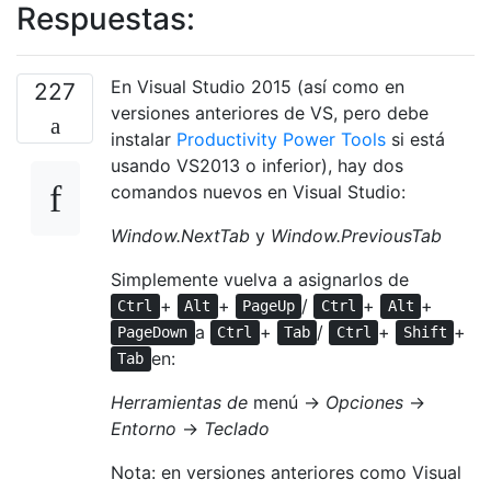
Respuestas:
En Visual Studio 2015 (así como en
227
versiones anteriores de VS, pero debe
instalar
Productivity Power Tools
si está
usando VS2013 o inferior), hay dos
comandos nuevos en Visual Studio:
Window.NextTab
y
Window.PreviousTab
Simplemente vuelva a asignarlos de
+
+
/
+
+
Ctrl
Alt
PageUp
Ctrl
Alt
a
+
/
+
+
PageDown
Ctrl
Tab
Ctrl
Shift
en:
Tab
Herramientas de
menú ->
Opciones
->
Entorno
->
Teclado
Nota: en versiones anteriores como Visual