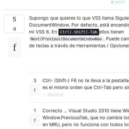
fuente
Supongo que quieres lo que VSS llama Siguien
5
DocumentWindow. Por defecto, está encend
mi VSS 8. En
ellos tienen
Ctrl(-Shift)-Tab
. Puede cam
Next(Previous)DocumentWindowNav
de teclas a través de Herramientas / Opcione
3
Ctrl- (Shift-) F6 no te lleva a la pestañ
es el mismo orden que Ctrl-Tab pero si
—
shoosh el
1
Correcto ... Visual Studio 2010 tiene 
Window.PreviousTab, que no cambia l
​​en MRU, pero no funciona con todos lo