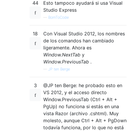
44
Esto tampoco ayudará si usa Visual
Studio Express
—
BornToCode
18
Con Visual Studio 2012, los nombres
de los comandos han cambiado
ligeramente. Ahora es
Window.NextTab
y
Window.PreviousTab
.
—
JP ten Berge
3
@JP ten Berge: he probado esto en
VS 2012, y el acceso directo
Window.PreviousTab (Ctrl + Alt +
PgUp) no funciona si estás en una
vista Razor (archivo .cshtml). Muy
molesto, aunque Ctrl + Alt + PgDown
todavía funciona, por lo que no está