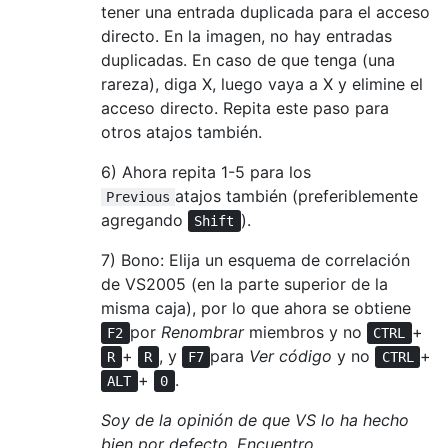
tener una entrada duplicada para el acceso
directo. En la imagen, no hay entradas
duplicadas. En caso de que tenga (una
rareza), diga X, luego vaya a X y elimine el
acceso directo. Repita este paso para
otros atajos también.
6) Ahora repita 1-5 para los
atajos también (preferiblemente
Previous
agregando
).
Shift
7) Bono: Elija un esquema de correlación
de VS2005 (en la parte superior de la
misma caja), por lo que ahora se obtiene
por
Renombrar
miembros y no
+
F2
CTRL
+
, y
para
Ver código
y no
+
R
R
F7
CTRL
+
.
ALT
0
Soy de la opinión de que VS lo ha hecho
bien por defecto. Encuentro