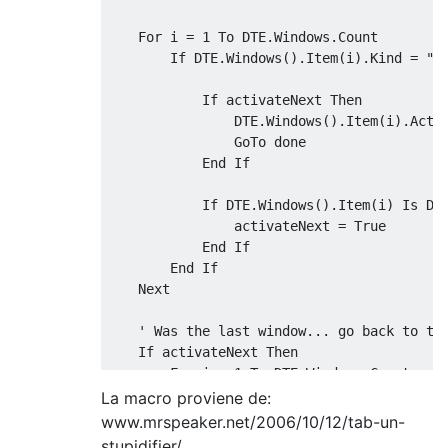
    For i = 1 To DTE.Windows.Count

        If DTE.Windows().Item(i).Kind = "Do
            If activateNext Then

                DTE.Windows().Item(i).Activ
                GoTo done

            End If

            If DTE.Windows().Item(i) Is DTE
                activateNext = True

            End If

        End If

    Next

    ' Was the last window... go back to the
    If activateNext Then

        For i = 1 To DTE.Windows.Count

            If DTE.Windows().Item(i).Kind =
La macro proviene de:
                DTE.Windows().Item(i).Activ
www.mrspeaker.net/2006/10/12/tab-un-
                GoTo done

stupidifier/