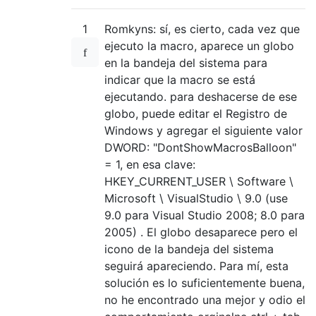
            End If

        End If

1
Romkyns: sí, es cierto, cada vez que
    Next

ejecuto la macro, aparece un globo
    ' Was the first window... go back to th
en la bandeja del sistema para
    If activateNext Then

indicar que la macro se está
        For i = DTE.Windows.Count To 1 Step
ejecutando. para deshacerse de ese
            If DTE.Windows().Item(i).Kind =
globo, puede editar el Registro de
                DTE.Windows().Item(i).Activ
Windows y agregar el siguiente valor
                GoTo done

DWORD: "DontShowMacrosBalloon"
            End If

= 1, en esa clave:
        Next

    End If

HKEY_CURRENT_USER \ Software \
done:

Microsoft \ VisualStudio \ 9.0 (use
9.0 para Visual Studio 2008; 8.0 para
End Sub

2005) . El globo desaparece pero el
icono de la bandeja del sistema
seguirá apareciendo. Para mí, esta
solución es lo suficientemente buena,
no he encontrado una mejor y odio el