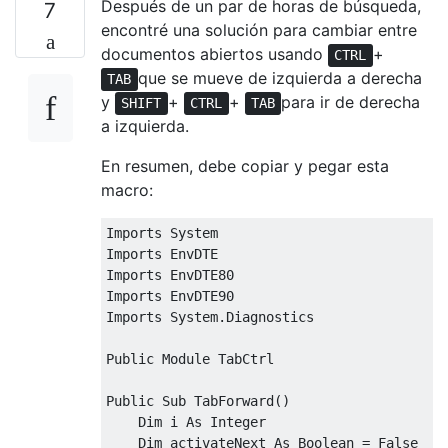
Después de un par de horas de búsqueda,
7
encontré una solución para cambiar entre
documentos abiertos usando
+
CTRL
que se mueve de izquierda a derecha
TAB
y
+
+
para ir de derecha
SHIFT
CTRL
TAB
a izquierda.
En resumen, debe copiar y pegar esta
macro:
Imports System

Imports EnvDTE

Imports EnvDTE80

Imports EnvDTE90

Imports System.Diagnostics

Public Module TabCtrl

Public Sub TabForward()

    Dim i As Integer

    Dim activateNext As Boolean = False
