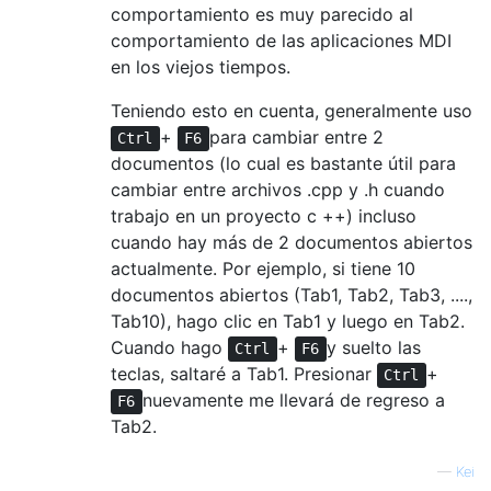
comportamiento es muy parecido al
comportamiento de las aplicaciones MDI
en los viejos tiempos.
Teniendo esto en cuenta, generalmente uso
+
para cambiar entre 2
Ctrl
F6
documentos (lo cual es bastante útil para
cambiar entre archivos .cpp y .h cuando
trabajo en un proyecto c ++) incluso
cuando hay más de 2 documentos abiertos
actualmente. Por ejemplo, si tiene 10
documentos abiertos (Tab1, Tab2, Tab3, ....,
Tab10), hago clic en Tab1 y luego en Tab2.
Cuando hago
+
y suelto las
Ctrl
F6
teclas, saltaré a Tab1. Presionar
+
Ctrl
nuevamente me llevará de regreso a
F6
Tab2.
—
Kei