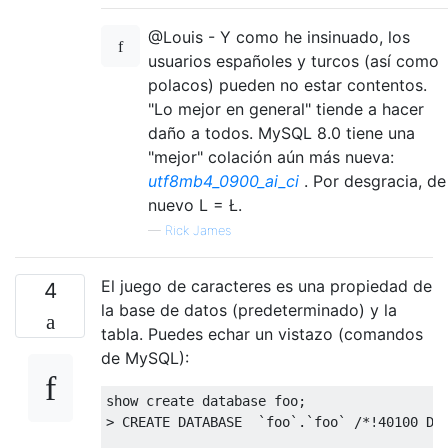
@Louis - Y como he insinuado, los
usuarios españoles y turcos (así como
polacos) pueden no estar contentos.
"Lo mejor en general" tiende a hacer
daño a todos. MySQL 8.0 tiene una
"mejor" colación aún más nueva:
utf8mb4_0900_ai_ci
. Por desgracia, de
nuevo L = Ł.
—
Rick James
El juego de caracteres es una propiedad de
4
la base de datos (predeterminado) y la
tabla. Puedes echar un vistazo (comandos
de MySQL):
show 
create
database
 foo
;
>
CREATE
DATABASE
`
foo
`.`
foo
`
/*!40100 DE