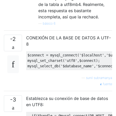
de la tabla a utf8mb4. Realmente,
esta respuesta es bastante
incompleta, así que la rechacé.
—
básico 6
CONEXIÓN DE LA BASE DE DATOS A UTF-
-2
8
$
connect
=
 mysql_connect
(
'$localhost'
,
'$us
mysql_set_charset
(
'utf8'
,$
connect
);
mysql_select_db
(
'$database_name'
,
'$connect
—
sunil subramanya
fuente
Establezca su conexión de base de datos
-3
en UTF8:
if
($
handle 
=
@
mysql_connect
(
DB_HOST
,
 DB_