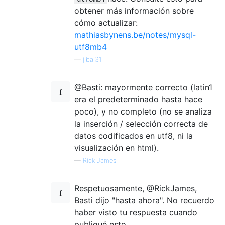
obtener más información sobre
cómo actualizar:
mathiasbynens.be/notes/mysql-
utf8mb4
—
jibai31
@Basti: mayormente correcto (latin1
era el predeterminado hasta hace
poco), y no completo (no se analiza
la inserción / selección correcta de
datos codificados en utf8, ni la
visualización en html).
—
Rick James
Respetuosamente, @RickJames,
Basti dijo "hasta ahora". No recuerdo
haber visto tu respuesta cuando
publiqué esto.