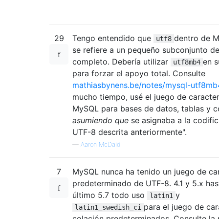
29
Tengo entendido que
dentro de 
utf8
se refiere a un pequeño subconjunto d
completo. Debería utilizar
en s
utf8mb4
para forzar el apoyo total. Consulte
mathiasbynens.be/notes/mysql-utf8mb
mucho tiempo, usé el juego de caracter
MySQL para bases de datos, tablas y c
asumiendo que
se asignaba a la codifi
UTF-8 descrita anteriormente".
—
Aaron McDaid
7
MySQL nunca ha tenido un juego de ca
predeterminado de UTF-8. 4.1 y 5.x has
último 5.7 todo uso
y
latin1
para el juego de car
latin1_swedish_ci
colación predeterminados. Consulte la