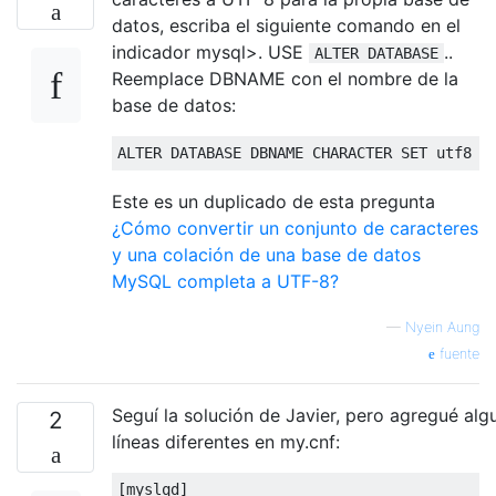
datos, escriba el siguiente comando en el
indicador mysql>. USE
..
ALTER DATABASE
Reemplace DBNAME con el nombre de la
base de datos:
ALTER
DATABASE
 DBNAME CHARACTER 
SET
 utf8 
C
Este es un duplicado de esta pregunta
¿Cómo convertir un conjunto de caracteres
y una colación de una base de datos
MySQL completa a UTF-8?
—
Nyein Aung
fuente
Seguí la solución de Javier, pero agregué alg
2
líneas diferentes en my.cnf:
[
myslqd
]