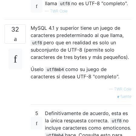
llama
no es UTF-8 "completo".
utf8
—
TWR Cole
MySQL 4.1 y superior tiene un juego de
32
caracteres predeterminado al que llama,
pero que en realidad es solo un
utf8
subconjunto de UTF-8 (permite solo
caracteres de tres bytes y más pequeños).
Úselo
como su juego de
utf8mb4
caracteres si desea UTF-8 "completo".
—
TWR Cole
fuente
5
Definitivamente de acuerdo, esta es
la única respuesta correcta.
no
utf8
incluye caracteres como emoticonos.
hace. Consulte esto para
utf8mb4