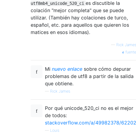
es discutible la
utf8mb4_unicode_520_ci
colación "mejor completa" que se puede
utilizar. (También hay colaciones de turco,
español, etc. para aquellos que quieren los
matices en esos idiomas).
—
Rick Jame
fuent
Mi
nuevo enlace
sobre cómo depurar
problemas de utf8 a partir de la salida
que obtiene.
—
Rick James
Por qué unicode_520_ci no es el mejor
de todos:
stackoverflow.com/a/49982378/6220
—
Louis