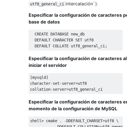
intercalación`).
utf8_general_ci
Especificar la configuración de caracteres p
base de datos
CREATE
DATABASE
 new_db

DEFAULT
 CHARACTER 
SET
 utf8

DEFAULT
COLLATE
 utf8_general_ci
;
Especificar la configuración de caracteres al
iniciar el servidor
[
mysqld
]
character-set-server
=
utf8

collation-server
=
utf8_general_ci
Especificar la configuración de caracteres e
momento de la configuración de MySQL
shell
>
 cmake 
.
-
DDEFAULT_CHARSET
=
utf8 
\
-
DDEFAULT_COLLATION
=
utf8_genera