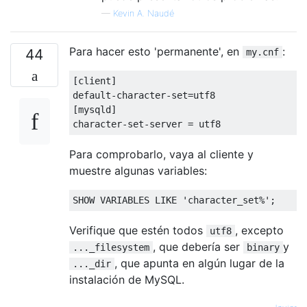
—
Kevin A. Naudé
Para hacer esto 'permanente', en
:
44
my.cnf
[
client
]
default-character-set
=
[
mysqld
]
character-set-server 
=
 utf8
Para comprobarlo, vaya al cliente y
muestre algunas variables:
SHOW VARIABLES 
LIKE
'character_set%'
;
Verifique que estén todos
, excepto
utf8
, que debería ser
y
..._filesystem
binary
, que apunta en algún lugar de la
..._dir
instalación de MySQL.