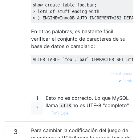
show 
create
table
 foo
.
bar
;
>
 lots 
of
 stuff ending 
with
>
)
 ENGINE
=
InnoDB AUTO_INCREMENT
=
252
DEFAU
En otras palabras; es bastante fácil
verificar el conjunto de caracteres de su
base de datos o cambiarlo:
ALTER
TABLE
`
foo
`.`
bar
`
 CHARACTER 
SET
 utf8
—
extraneón
fuente
1
Esto no es correcto. Lo que MySQL
llama
no es UTF-8 "completo".
utf8
—
TWR Cole
Para cambiar la codificación del juego de
3
caracteres a UTF-8 para la propia base de