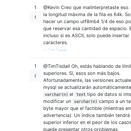
1
@Kevin Creo que malinterpretaste eso.
la longitud máxima de la fila es 64k. S
hacer un campo utf8mb4 1/4 de eso po
que reservar esa cantidad de espacio. 
incluso si es ASCII, solo puede insertar
caracteres.
—
Tim Tisdall
1
@TimTisdall Oh, estás hablando de lími
superiores. Sí, esos son más bajos.
Afortunadamente, las versiones actual
mysql se actualizarán automáticament
el
tipo de datos si int
varchar(n)
text
modificar un
campo a un t
varchar(n)
byte mayor que el factible (mientras e
advertencia). Un índice también tendrá 
superior inferior en el peor de los caso
puede presentar otros problemas.