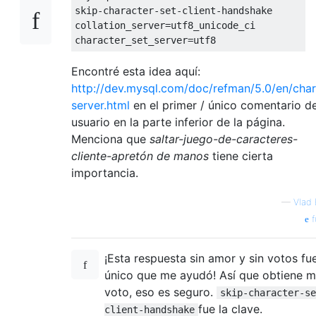
skip-character-set-client-handshake

collation_server
=
utf8_unicode_ci

character_set_server
=
utf8 
Encontré esta idea aquí:
http://dev.mysql.com/doc/refman/5.0/en/char
server.html
en el primer / único comentario de
usuario en la parte inferior de la página.
Menciona que
saltar-juego-de-caracteres-
cliente-apretón de manos
tiene cierta
importancia.
—
Vlad 
f
¡Esta respuesta sin amor y sin votos fue
único que me ayudó! Así que obtiene m
voto, eso es seguro.
skip-character-se
fue la clave.
client-handshake