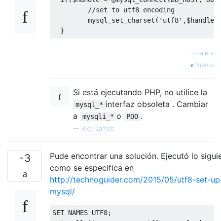
//
set
to
 utf8 encoding

         mysql_set_charset
(
'utf8'
,$
handle
)
}
—
aleta
fuente
Si está ejecutando PHP, no utilice la
interfaz obsoleta . Cambiar
mysql_*
a
o
.
mysqli_*
PDO
—
Rick James
Pude encontrar una solución. Ejecutó lo sigui
-3
como se especifica en
http://technoguider.com/2015/05/utf8-set-up
mysql/
SET
 NAMES UTF8
;