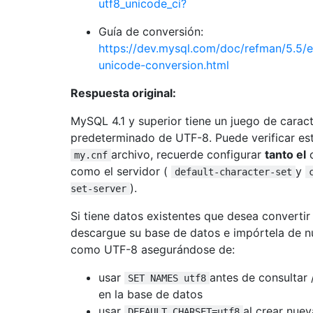
utf8_unicode_ci?
Guía de conversión:
https://dev.mysql.com/doc/refman/5.5/e
unicode-conversion.html
Respuesta original:
MySQL 4.1 y superior tiene un juego de carac
predeterminado de UTF-8. Puede verificar es
archivo, recuerde configurar
tanto el
c
my.cnf
como el servidor (
y
default-character-set
).
set-server
Si tiene datos existentes que desea convertir
descargue su base de datos e impórtela de 
como UTF-8 asegurándose de:
usar
antes de consultar /
SET NAMES utf8
en la base de datos
usar
al crear nuev
DEFAULT CHARSET=utf8