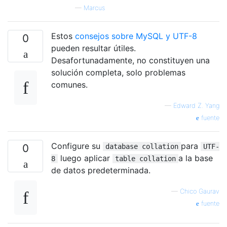
—
Marcus
Estos
consejos sobre MySQL y UTF-8
0
pueden resultar útiles.
Desafortunadamente, no constituyen una
solución completa, solo problemas
comunes.
—
Edward Z. Yang
fuente
Configure su
para
0
database collation
UTF-
luego aplicar
a la base
8
table collation
de datos predeterminada.
—
Chico Gaurav
fuente