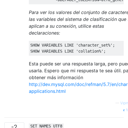
Para ver los valores del conjunto de caracter
las variables del sistema de clasificación que
aplican a su conexión, utilice estas
declaraciones:
SHOW VARIABLES 
LIKE
'character_set%'
;
SHOW VARIABLES 
LIKE
'collation%'
;
Esta puede ser una respuesta larga, pero pu
usarla. Espero que mi respuesta te sea útil. p
obtener más información
http://dev.mysql.com/doc/refman/5.7/en/char
applications.html
—
Vipi
f
-2
SET NAMES UTF8