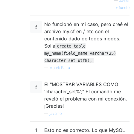
—
Javier
fuente
No funcionó en mi caso, pero creé el
archivo my.cf en / etc con el
contenido dado de todos modos.
Solía
create table
my_name(field_name varchar(25)
character set utf8);
—
Marek Barra
El "MOSTRAR VARIABLES COMO
'character_set%';" El comando me
reveló el problema con mi conexión.
¡Gracias!
—
javsmo
1
Esto no es correcto. Lo que MySQL