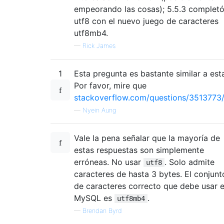
empeorando las cosas); 5.5.3 complet
utf8 con el nuevo juego de caracteres
utf8mb4.
—
Rick James
1
Esta pregunta es bastante similar a esta 
Por favor, mire que
stackoverflow.com/questions/3513773
—
Nyein Aung
Vale la pena señalar que la mayoría de
estas respuestas son simplemente
erróneas. No usar
. Solo admite
utf8
caracteres de hasta 3 bytes. El conjunt
de caracteres correcto que debe usar 
MySQL es
.
utf8mb4
—
Brendan Byrd