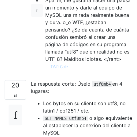
8
Aparte, me gustaría hacer una pausa
un momento y darle al equipo de
MySQL una mirada realmente buena
y dura. o_o WTF, ¿estaban
pensando? ¿Se da cuenta de cuánta
confusión sembró al crear una
página de códigos en su programa
llamada "utf8" que en realidad no es
UTF-8? Malditos idiotas. </rant>
—
TWR Cole
La respuesta corta: Úselo
en 4
20
utf8mb4
lugares:
Los bytes en su cliente son utf8, no
latin1 / cp1251 / etc.
o algo equivalente
SET NAMES utf8mb4
al establecer la conexión del cliente a
MySQL