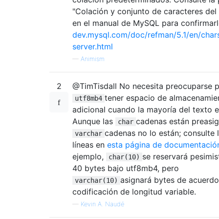
"Colación y conjunto de caracteres del 
en el manual de MySQL para confirmarl
dev.mysql.com/doc/refman/5.1/en/char
server.html
—
Animism
2
@TimTisdall No necesita preocuparse 
tener espacio de almacenamie
utf8mb4
adicional cuando la mayoría del texto e
Aunque las
cadenas están preasig
char
cadenas no lo están; consulte 
varchar
líneas en
esta página de documentació
ejemplo,
se reservará pesimi
char(10)
40 bytes bajo utf8mb4, pero
asignará bytes de acuerdo
varchar(10)
codificación de longitud variable.
—
Kevin A. Naudé