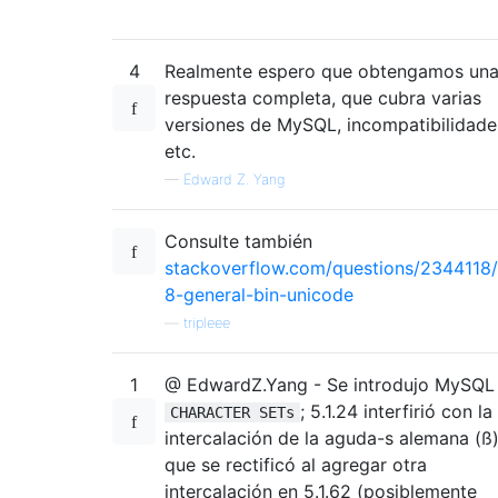
4
Realmente espero que obtengamos un
respuesta completa, que cubra varias
versiones de MySQL, incompatibilidade
etc.
—
Edward Z. Yang
Consulte también
stackoverflow.com/questions/2344118/
8-general-bin-unicode
—
tripleee
1
@ EdwardZ.Yang - Se introdujo MySQL 
; 5.1.24 interfirió con la
CHARACTER SETs
intercalación de la aguda-s alemana (ß)
que se rectificó al agregar otra
intercalación en 5.1.62 (posiblemente