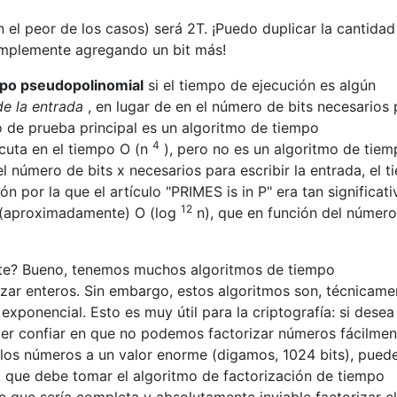
 el peor de los casos) será 2T. ¡Puedo duplicar la cantidad
simplemente agregando un bit más!
po pseudopolinomial
si el tiempo de ejecución es algún
de la entrada
, en lugar de en el número de bits necesarios 
o de prueba principal es un algoritmo de tiempo
4
cuta en el tiempo O (n
), pero no es un algoritmo de tie
l número de bits x necesarios para escribir la entrada, el 
ón por la que el artículo "PRIMES is in P" era tan significati
12
 (aproximadamente) O (log
n), que en función del númer
nte? Bueno, tenemos muchos algoritmos de tiempo
zar enteros. Sin embargo, estos algoritmos son, técnicame
xponencial. Esto es muy útil para la criptografía: si desea
oder confiar en que no podemos factorizar números fácilmen
 los números a un valor enorme (digamos, 1024 bits), pued
 que debe tomar el algoritmo de factorización de tiempo
 que sería completa y absolutamente inviable factorizar el