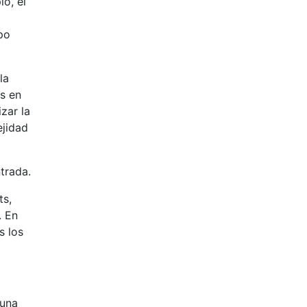
lo, el
mpo
la
os en
zar la
ejidad
trada.
ts,
. En
s los
guna