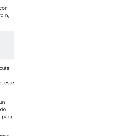
 con
o n,
ecuta
o, este
un
ado
l para
empo