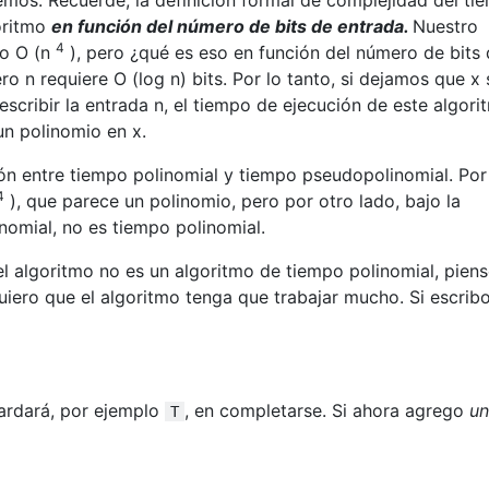
oritmo
en función del número de bits de entrada.
Nuestro
4
po O (n
), pero ¿qué es eso en función del número de bits
o n requiere O (log n) bits. Por lo tanto, si dejamos que x 
scribir la entrada n, el tiempo de ejecución de este algori
n polinomio en x.
ción entre tiempo polinomial y tiempo pseudopolinomial. Por
4
), que parece un polinomio, pero por otro lado, bajo la
nomial, no es tiempo polinomial.
el algoritmo no es un algoritmo de tiempo polinomial, pien
iero que el algoritmo tenga que trabajar mucho. Si escrib
tardará, por ejemplo
, en completarse. Si ahora agrego
un
T