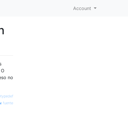
Account
n
s
 O
eso no
etypedef
fuente