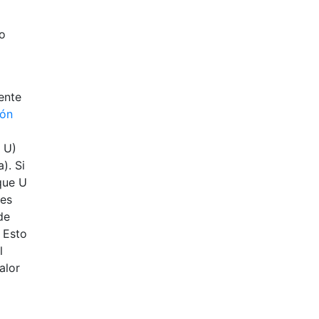
jo
ente
ión
 U)
). Si
que U
 es
de
 Esto
l
alor