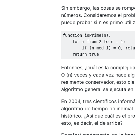
Sin embargo, las cosas se rom
números. Consideremos el probl
puede probar si n es primo utili
function isPrime(n):

    for i from 2 to n - 1:

        if (n mod i) = 0, retu
Entonces, ¿cuál es la complejid
O (n) veces y cada vez hace alg
realmente conservador, esto ci
algoritmo general se ejecuta en
En 2004, tres científicos inform
algoritmo de tiempo polinomial 
histórico. ¿Así que cuál es el 
esto, es decir, el de arriba?
Desafortunadamente, no lo hace