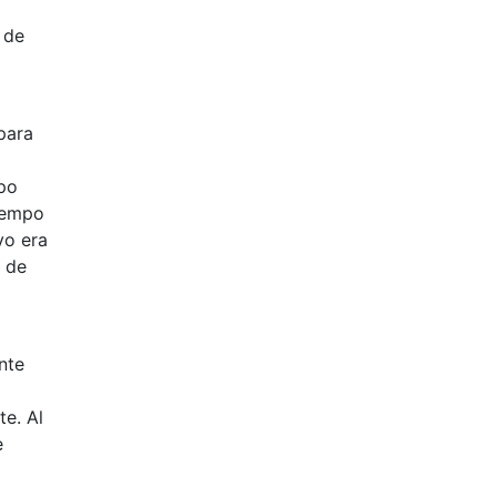
 de
para
mpo
tiempo
vo era
o de
nte
te. Al
e