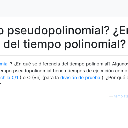
o pseudopolinomial? ¿E
 del tiempo polinomial?
mial
? ¿En qué se diferencia del tiempo polinomial? Alguno
tiempo pseudopolinomial tienen tiempos de ejecución como
chila 0/1
) o O (√n) (para la
división de prueba
); ¿Por qué 
?
—
templat