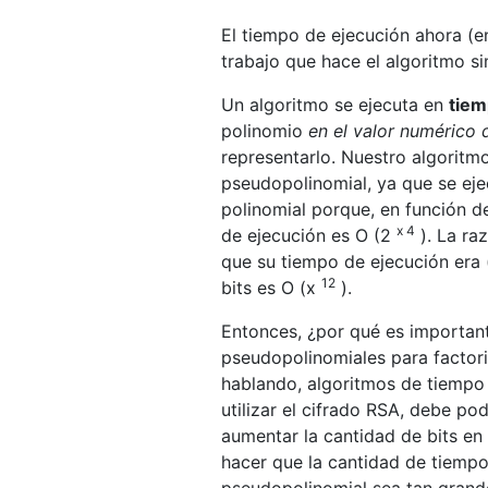
El tiempo de ejecución ahora (en
trabajo que hace el algoritmo 
Un algoritmo se ejecuta en
tiem
polinomio
en el valor numérico 
representarlo. Nuestro algoritm
pseudopolinomial, ya que se eje
polinomial porque, en función de
x 4
de ejecución es O (2
). La raz
que su tiempo de ejecución era
12
bits es O (x
).
Entonces, ¿por qué es importa
pseudopolinomiales para factori
hablando, algoritmos de tiempo e
utilizar el cifrado RSA, debe p
aumentar la cantidad de bits en
hacer que la cantidad de tiempo
pseudopolinomial sea tan grande