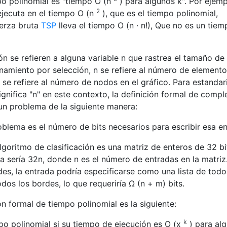
po polinomial es "tiempo O (n
) para algunos k". Por ejemp
2
jecuta en el tiempo O (n
), que es el tiempo polinomial,
uerza bruta
TSP
lleva el tiempo O (n · n!), Que no es un tie
n se refieren a alguna variable n que rastrea el tamaño de 
enamiento por selección, n se refiere al número de element
 se refiere al número de nodos en el gráfico. Para estandari
ignifica "n" en este contexto, la definición formal de compl
un problema de la siguiente manera:
oblema es el número de bits necesarios para escribir esa en
algoritmo de clasificación es una matriz de enteros de 32 bi
a sería 32n, donde n es el número de entradas en la matriz
es, la entrada podría especificarse como una lista de todo
dos los bordes, lo que requeriría Ω (n + m) bits.
ón formal de tiempo polinomial es la siguiente:
k
po polinomial si su tiempo de ejecución es O (x
) para al