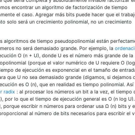
emos encontrar un algoritmo de factorización de tiempo
amente el caso. Agregar más bits puede hacer que el traba
to solo será un crecimiento polinomial, no un crecimiento
os algoritmos de tiempo pseudopolinomial están perfectam
úmeros no será demasiado grande. Por ejemplo, la
ordenac
ecución O (n + U), donde U es el número más grande de la
opolinomial (porque el valor numérico de U requiere O (log
l tiempo de ejecución es exponencial en el tamaño de entrada
 para que U no sea demasiado grande (digamos, si dejamos 
ecución es O (n), que en realidad es tiempo polinomial. Así
r radix
: al procesar los números un bit a la vez, el tiempo 
, por lo que el tiempo de ejecución general es O (n log U).
 porque escribir n números para ordenar usa Ω (n) bits y e
roporcional al número de bits necesarios para escribir el v