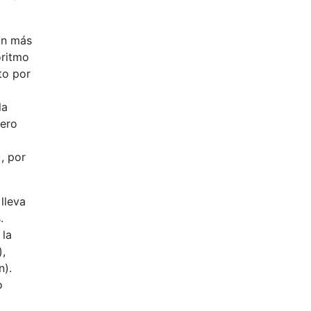
ión más
oritmo
to por
la
mero
, por
lleva
.
 la
),
n).
o