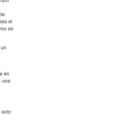
 de
sea el
tmo es
 un
se en
o una
 solo