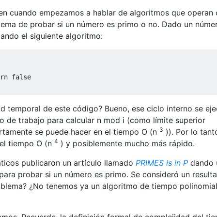
pen cuando empezamos a hablar de algoritmos que operan
ema de probar si un número es primo o no. Dado un númer
zando el siguiente algoritmo:
rn false

ad temporal de este código? Bueno, ese ciclo interno se ej
o de trabajo para calcular n mod i (como límite superior
3
ertamente se puede hacer en el tiempo O (n
)). Por lo tant
4
 el tiempo O (n
) y posiblemente mucho más rápido.
áticos publicaron un artículo llamado
PRIMES is in P
dando 
para probar si un número es primo. Se consideró un result
problema? ¿No tenemos ya un algoritmo de tiempo polinomia
mos. Recuerde, la definición formal de complejidad del ti