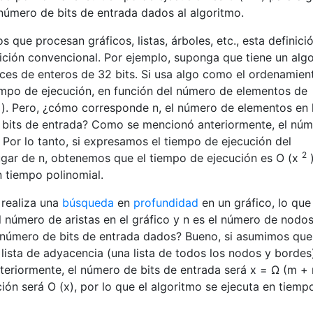
número de bits de entrada dados al algoritmo.
 que procesan gráficos, listas, árboles, etc., esta definic
ción convencional. Por ejemplo, suponga que tiene un alg
ces de enteros de 32 bits. Si usa algo como el ordenamien
iempo de ejecución, en función del número de elementos de
). Pero, ¿cómo corresponde n, el número de elementos en 
e bits de entrada? Como se mencionó anteriormente, el nú
 Por lo tanto, si expresamos el tiempo de ejecución del
2
ugar de n, obtenemos que el tiempo de ejecución es O (x
)
n tiempo polinomial.
 realiza una
búsqueda
en
profundidad
en un gráfico, lo que 
 número de aristas en el gráfico y n es el número de nodos
 número de bits de entrada dados? Bueno, si asumimos que
lista de adyacencia (una lista de todos los nodos y bordes
riormente, el número de bits de entrada será x = Ω (m + 
ción será O (x), por lo que el algoritmo se ejecuta en tiemp