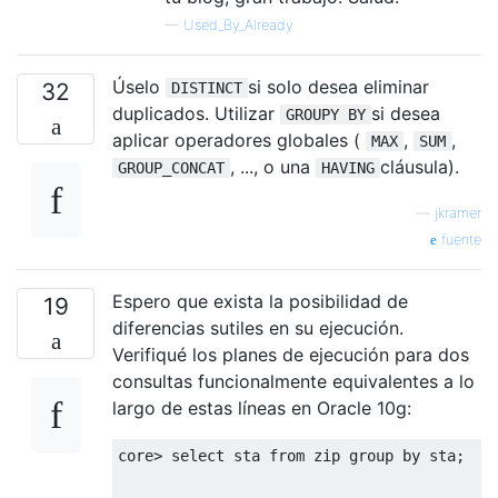
—
Used_By_Already
Úselo
si solo desea eliminar
32
DISTINCT
duplicados. Utilizar
si desea
GROUPY BY
aplicar operadores globales (
,
,
MAX
SUM
, ..., o una
cláusula).
GROUP_CONCAT
HAVING
—
jkramer
fuente
Espero que exista la posibilidad de
19
diferencias sutiles en su ejecución.
Verifiqué los planes de ejecución para dos
consultas funcionalmente equivalentes a lo
largo de estas líneas en Oracle 10g:
core
>
select
 sta 
from
 zip 
group
by
 sta
;