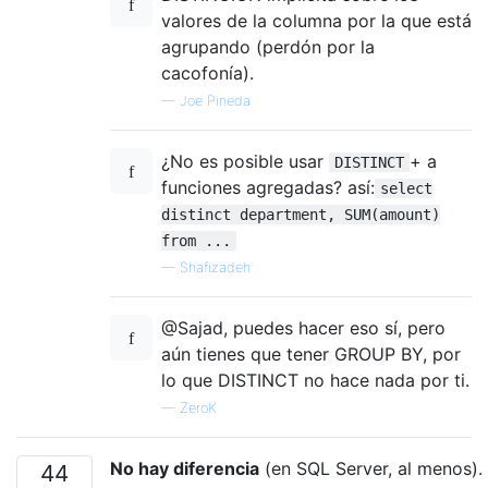
valores de la columna por la que está
agrupando (perdón por la
cacofonía).
—
Joe Pineda
¿No es posible usar
+ a
DISTINCT
funciones agregadas? así:
select
distinct department, SUM(amount)
from ...
—
Shafizadeh
@Sajad, puedes hacer eso sí, pero
aún tienes que tener GROUP BY, por
lo que DISTINCT no hace nada por ti.
—
ZeroK
No hay diferencia
(en SQL Server, al menos).
44