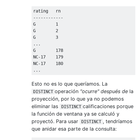
rating   rn

------------

G        1

G        2

G        3

...

G        178

NC-17    179

NC-17    180

...
Esto no es lo que queríamos. La
operación
"ocurre" después de
la
DISTINCT
proyección, por lo que ya no podemos
eliminar las
calificaciones porque
DISTINCT
la función de ventana ya se calculó y
proyectó. Para usar
, tendríamos
DISTINCT
que anidar esa parte de la consulta: