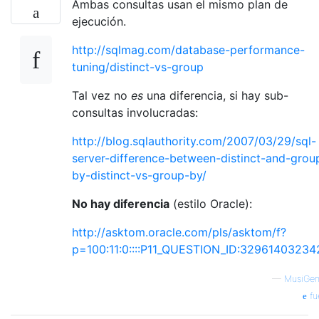
Ambas consultas usan el mismo plan de
ejecución.
http://sqlmag.com/database-performance-
tuning/distinct-vs-group
Tal vez no
es
una diferencia, si hay sub-
consultas involucradas:
http://blog.sqlauthority.com/2007/03/29/sql-
server-difference-between-distinct-and-grou
by-distinct-vs-group-by/
No hay diferencia
(estilo Oracle):
http://asktom.oracle.com/pls/asktom/f?
p=100:11:0::::P11_QUESTION_ID:32961403234
—
MusiGen
fu