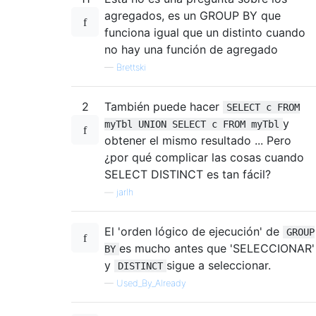
agregados, es un GROUP BY que
funciona igual que un distinto cuando
no hay una función de agregado
—
Brettski
2
También puede hacer
SELECT c FROM
y
myTbl UNION SELECT c FROM myTbl
obtener el mismo resultado ... Pero
¿por qué complicar las cosas cuando
SELECT DISTINCT es tan fácil?
—
jarlh
El 'orden lógico de ejecución' de
GROUP
es mucho antes que 'SELECCIONAR'
BY
y
sigue a seleccionar.
DISTINCT
—
Used_By_Already