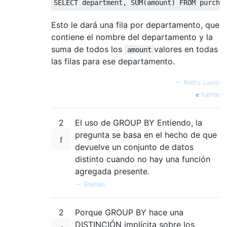
SELECT
 department
,
 SUM
(
amount
)
FROM
 purcha
Esto le dará una fila por departamento, que
contiene el nombre del departamento y la
suma de todos los
valores en todas
amount
las filas para ese departamento.
—
Andru Luvisi
fuente
2
El uso de GROUP BY Entiendo, la
pregunta se basa en el hecho de que
devuelve un conjunto de datos
distinto cuando no hay una función
agregada presente.
—
Brettski
2
Porque GROUP BY hace una
DISTINCIÓN implícita sobre los