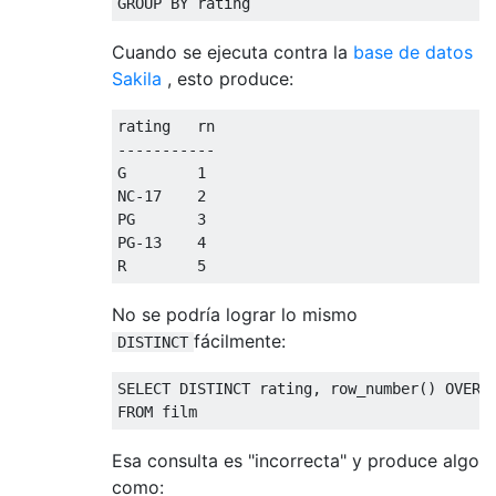
GROUP
BY
 rating
Cuando se ejecuta contra la
base de datos
Sakila
, esto produce:
rating   rn

-----------

G        1

NC-17    2

PG       3

PG-13    4

R        5
No se podría lograr lo mismo
fácilmente:
DISTINCT
SELECT
DISTINCT
 rating
,
 row_number
()
OVER
FROM
 film
Esa consulta es "incorrecta" y produce algo
como: