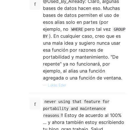
@Used_By_Already: Claro, algunas
bases de datos hacen eso. Muchas
bases de datos permiten el uso de
esos alias solo en partes (por
ejemplo, no
pero tal vez
WHERE
GROUP
). En cualquier caso, creo que es
BY
una mala idea y sugiero nunca usar
esa función por razones de
portabilidad y mantenimiento. "De
repente" ya no funcionará, por
ejemplo, al alias una función
agregada o una función de ventana.
—
Lukas Eder
never using that feature for
portability and maintenance
!! Estoy de acuerdo al 100%
reasons
... y ahora también estoy escribiendo
tu blog, gran trabajo. Salud.