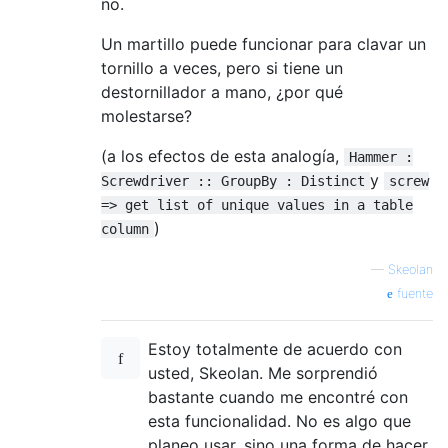
no.
Un martillo puede funcionar para clavar un
tornillo a veces, pero si tiene un
destornillador a mano, ¿por qué
molestarse?
(a los efectos de esta analogía,
Hammer :
y
Screwdriver :: GroupBy : Distinct
screw
=> get list of unique values in a table
)
column
—
Skeolan
fuente
Estoy totalmente de acuerdo con
usted, Skeolan. Me sorprendió
bastante cuando me encontré con
esta funcionalidad. No es algo que
planeo usar, sino una forma de hacer