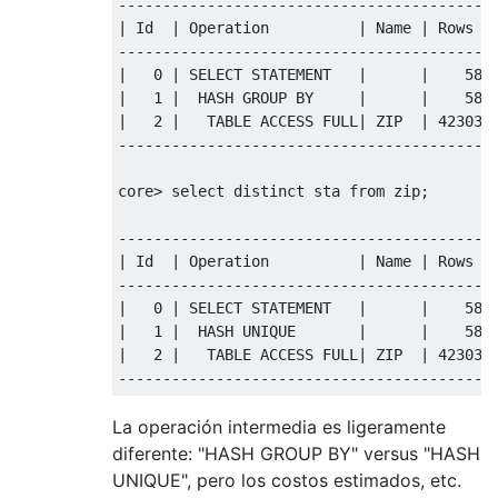
------------------------------------------
|
 Id  
|
 Operation          
|
 Name 
|
Rows
------------------------------------------
|
0
|
SELECT
 STATEMENT   
|
|
58
|
1
|
  HASH 
GROUP
BY
|
|
58
|
2
|
TABLE
 ACCESS 
FULL
|
 ZIP  
|
42303
------------------------------------------
core
>
select
distinct
 sta 
from
 zip
;
------------------------------------------
|
 Id  
|
 Operation          
|
 Name 
|
Rows
------------------------------------------
|
0
|
SELECT
 STATEMENT   
|
|
58
|
1
|
  HASH 
UNIQUE
|
|
58
|
2
|
TABLE
 ACCESS 
FULL
|
 ZIP  
|
42303
------------------------------------------
La operación intermedia es ligeramente
diferente: "HASH GROUP BY" versus "HASH
UNIQUE", pero los costos estimados, etc.