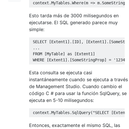
 context
.
MyTables
.
Where
(
m 
=>
 m
.
SomeStringP
Esto tarda más de 3000 milisegundos en
ejecutarse. El SQL generado parece muy
simple:
 SELECT 
[
Extent1
].[
ID
],
[
Extent1
].[
SomeStr
...
 FROM 
[
MyTable
]
as
[
Extent1
]
 WHERE 
[
Extent1
].[
SomeStringProp
]
=
'12345
Esta consulta se ejecuta casi
instantáneamente cuando se ejecuta a través
de Management Studio. Cuando cambio el
código C # para usar la función SqlQuery, se
ejecuta en 5-10 milisegundos:
 context
.
MyTables
.
SqlQuery
(
"SELECT [Extent
Entonces, exactamente el mismo SQL, las