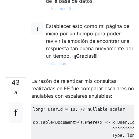
de la base de datos.
—
Nauman Khan
Establecer esto como mi página de
inicio por un tiempo para poder
revivir la emoción de encontrar una
respuesta tan buena nuevamente por
un tiempo. ¡¡¡Gracias!!!
—
OJisBad
La razón de ralentizar mis consultas
43
realizadas en EF fue comparar escalares no
anulables con escalares anulables:
long
?
 userId 
=
10
;
// nullable scalar
db
.
Table
<
Document
>().
Where
(
x 
=>
 x
.
User
.
Id
^^^^^^^^^
Type
:
long