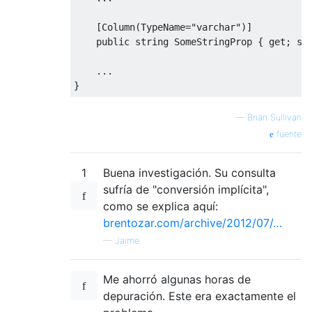
[
Column
(
TypeName
=
"varchar"
)]
public
string
SomeStringProp
{
get
;
se
...
}
—
Brian Sullivan
fuente
1
Buena investigación. Su consulta
sufría de "conversión implícita",
como se explica aquí:
brentozar.com/archive/2012/07/…
—
Jaime
Me ahorró algunas horas de
depuración. Este era exactamente el