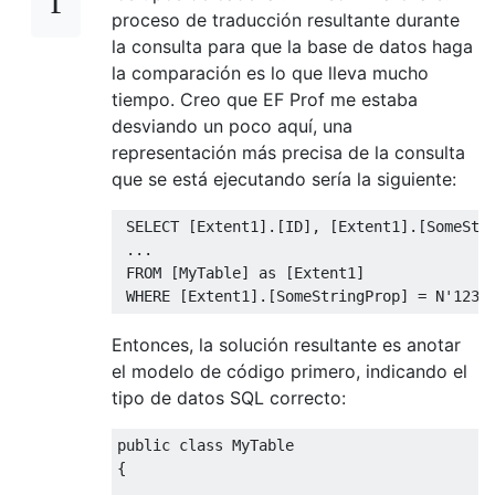
proceso de traducción resultante durante
la consulta para que la base de datos haga
la comparación es lo que lleva mucho
tiempo. Creo que EF Prof me estaba
desviando un poco aquí, una
representación más precisa de la consulta
que se está ejecutando sería la siguiente:
 SELECT 
[
Extent1
].[
ID
],
[
Extent1
].[
SomeStr
...
 FROM 
[
MyTable
]
as
[
Extent1
]
 WHERE 
[
Extent1
].[
SomeStringProp
]
=
 N
'1234
Entonces, la solución resultante es anotar
el modelo de código primero, indicando el
tipo de datos SQL correcto:
public
class
MyTable
{
...