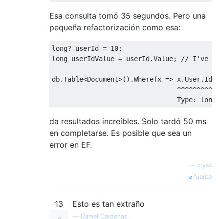
Esa consulta tomó 35 segundos. Pero una
pequeña refactorización como esa:
long
?
 userId 
=
10
;
long
 userIdValue 
=
 userId
.
Value
;
// I've d
db
.
Table
<
Document
>().
Where
(
x 
=>
 x
.
User
.
Id
^^^^^^^^^
Type
:
long
da resultados increíbles. Solo tardó 50 ms
en completarse. Es posible que sea un
error en EF.
—
cryss
fuente
13
Esto es tan extraño
—
Daniel Cárdenas