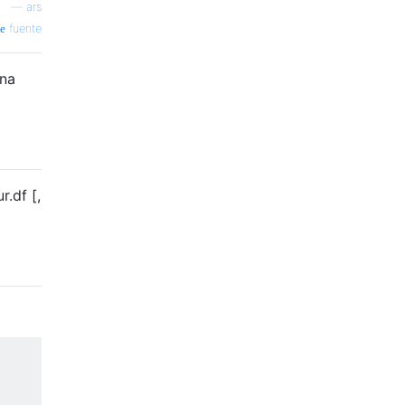
—
ars
fuente
una
.df [,