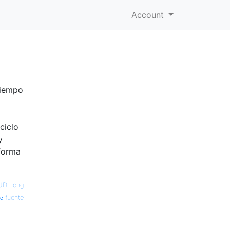
Account
tiempo
ciclo
y
 forma
JD Long
fuente