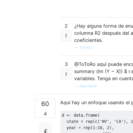
2
¿Hay alguna forma de enu
columna R2 después del a
coeficientes.
—
ToToRo
3
@ToToRo aquí puede encont
summary (lm (Y ~ X)) $ r.s
variables. Tenga en cuent
—
data.table
Aquí hay un enfoque usando el
60
d 
<-
 data.frame
(
  state 
=
 rep
(
c
(
'NY'
,
'CA'
),
1
  year 
=
 rep
(
1
:
10
,
2
),