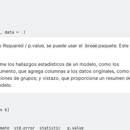
, data = .)
y Rsquared / p.value, se puede usar el
paquete. Este
broom
sume los hallazgos estadísticos de un modelo, como los
aumento, que agrega columnas a los datos originales, como
ciones de grupos; y vistazo, que proporciona un resumen d
odelo.
x 6]
mate  std.error  statistic   p.value