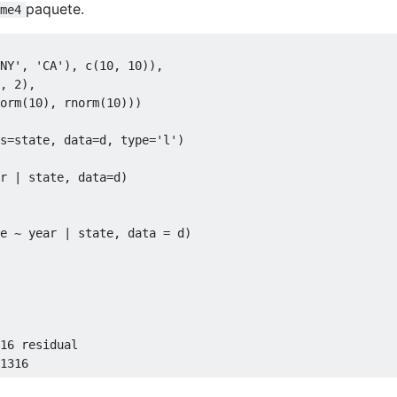
paquete.
me4
NY'
,
'CA'
),
 c
(
10
,
10
)),
,
2
),
orm
(
10
),
 rnorm
(
10
)))
s
=
state
,
 data
=
d
,
 type
=
'l'
)
r 
|
 state
,
 data
=
d
)
e 
~
 year 
|
 state
,
 data 
=
 d
)
16
 residual

1316