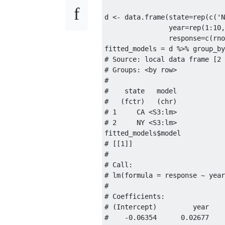
d 
<-
 data.frame
(
state
=
rep
(
c
(
'N
                year
=
rep
(
1
:
10
,
                response
=
c
(
rno
fitted_models 
=
 d 
%>%
 group_by
# Source: local data frame [2 
# Groups: <by row>
#
#    state   model
#   (fctr)   (chr)
# 1     CA <S3:lm>
# 2     NY <S3:lm>
fitted_models
$
# [[1]]
# 
# Call:
# lm(formula = response ~ year
# 
# Coefficients:
# (Intercept)         year  
#    -0.06354      0.02677  