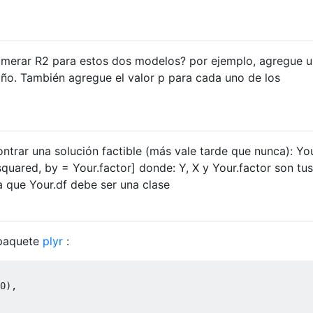
merar R2 para estos dos modelos? por ejemplo, agregue 
ño. También agregue el valor p para cada uno de los
rar una solución factible (más vale tarde que nunca): Your
quared, by = Your.factor] donde: Y, X y Your.factor son tus
a que Your.df debe ser una clase
 paquete
plyr
:
0
),