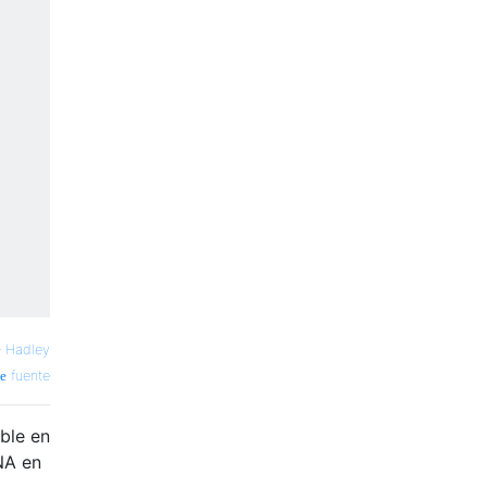
—
Hadley
fuente
ble en
NA en