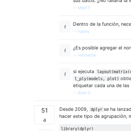
sus datos. ¿No fallaría l
—
MikeTP
Dentro de la función, nece
—
hadley
¿Es posible agregar el no
—
remolacha
si ejecuta
layout(matrix(
obti
l_ply(models, plot)
etiquetar cada una de las
—
Brian D
Desde 2009,
se ha lanza
51
dplyr
hacer este tipo de agrupación, 
library
(
dplyr
)