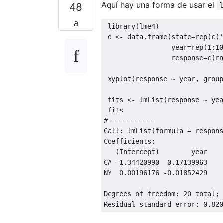
Aquí hay una forma de usar el
48
l
 library
(
lme4
)
 d 
<-
 data.frame
(
state
=
rep
(
c
(
'
                 year
=
rep
(
1
:
10
                 response
=
c
(
rn
 xyplot
(
response 
~
 year
,
 group
 fits 
<-
 lmList
(
response 
~
 yea
#------------
Call
:
 lmList
(
formula 
=
 respons
Coefficients
:
(
Intercept
)
        year

CA 
-1.34420990
0.17139963
NY  
0.00196176
-0.01852429
Degrees of freedom
:
20
 total
;
Residual standard error
:
0.820