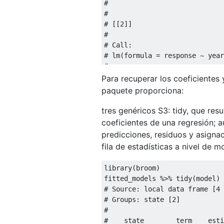
#
#
# [[2]]
# 
# Call:
# lm(formula = response ~ year
# 
# Coefficients:
Para recuperar los coeficientes 
# (Intercept)         year  
paquete proporciona:
#    -0.35136      0.09385  
tres genéricos S3: tidy, que re
coeficientes de una regresión; 
predicciones, residuos y asigna
fila de estadísticas a nivel de m
library
(
broom
)
fitted_models 
%>%
 tidy
(
model
)
# Source: local data frame [4 
# Groups: state [2]
# 
#    state        term    esti