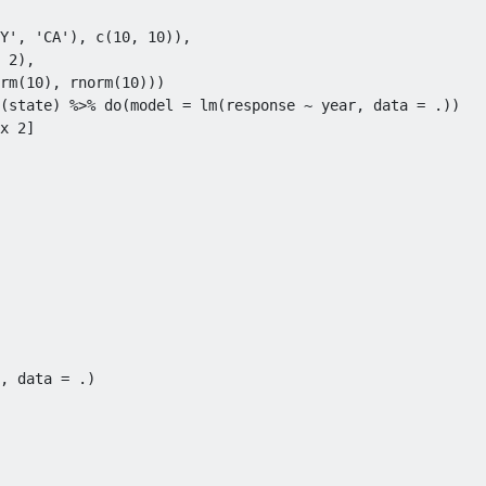
Y'
,
'CA'
),
 c
(
10
,
10
)),
2
),
rm
(
10
),
 rnorm
(
10
)))
(
state
)
%>%
 do
(
model 
=
 lm
(
response 
~
 year
,
 data 
=
 .
))
x 2]
, data = .)