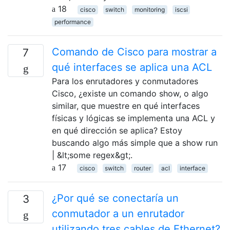
18
cisco
switch
monitoring
iscsi
performance
Comando de Cisco para mostrar a
7
qué interfaces se aplica una ACL
Para los enrutadores y conmutadores
Cisco, ¿existe un comando show, o algo
similar, que muestre en qué interfaces
físicas y lógicas se implementa una ACL y
en qué dirección se aplica? Estoy
buscando algo más simple que a show run
| &lt;some regex&gt;.
17
cisco
switch
router
acl
interface
¿Por qué se conectaría un
3
conmutador a un enrutador
utilizando tres cables de Ethernet?