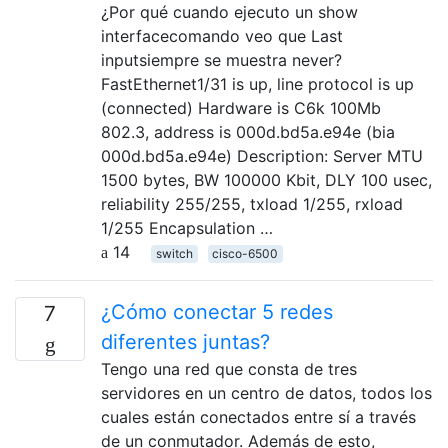
¿Por qué cuando ejecuto un show
interfacecomando veo que Last
inputsiempre se muestra never?
FastEthernet1/31 is up, line protocol is up
(connected) Hardware is C6k 100Mb
802.3, address is 000d.bd5a.e94e (bia
000d.bd5a.e94e) Description: Server MTU
1500 bytes, BW 100000 Kbit, DLY 100 usec,
reliability 255/255, txload 1/255, rxload
1/255 Encapsulation …
14
switch
cisco-6500
¿Cómo conectar 5 redes
7
diferentes juntas?
Tengo una red que consta de tres
servidores en un centro de datos, todos los
cuales están conectados entre sí a través
de un conmutador. Además de esto,