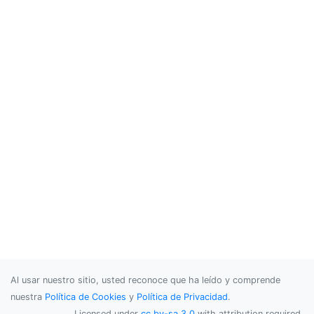
Al usar nuestro sitio, usted reconoce que ha leído y comprende
nuestra
Política de Cookies
y
Política de Privacidad
.
Licensed under
cc by-sa 3.0
with attribution required.