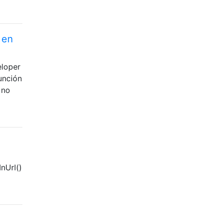
 en
eloper
unción
 no
nUrl()