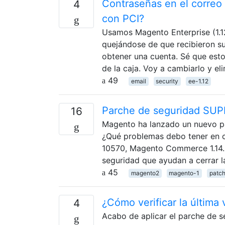
Contraseñas en el correo 
4
con PCI?
Usamos Magento Enterprise (1.12
quejándose de que recibieron su
obtener una cuenta. Sé que esto
de la caja. Voy a cambiarlo y el
49
email
security
ee-1.12
Parche de seguridad SUP
16
Magento ha lanzado un nuevo pa
¿Qué problemas debo tener en c
10570, Magento Commerce 1.14.3
seguridad que ayudan a cerrar 
45
magento2
magento-1
patc
¿Cómo verificar la última
4
Acabo de aplicar el parche de