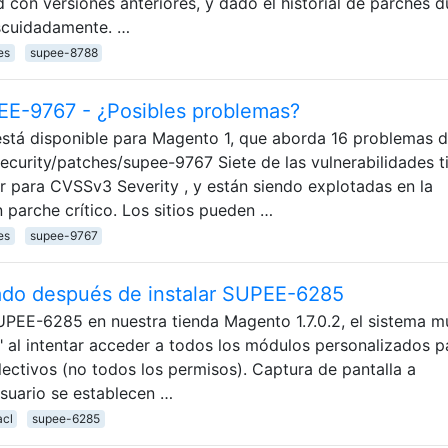
 con versiones anteriores, y dado el historial de parches d
escuidadamente. …
es
supee-8788
EE-9767 - ¿Posibles problemas?
stá disponible para Magento 1, que aborda 16 problemas 
curity/patches/supee-9767 Siete de las vulnerabilidades t
r para CVSSv3 Severity , y están siendo explotadas en la
n parche crítico. Los sitios pueden …
es
supee-9767
ado después de instalar SUPEE-6285
UPEE-6285 en nuestra tienda Magento 1.7.0.2, el sistema m
 al intentar acceder a todos los módulos personalizados p
lectivos (no todos los permisos). Captura de pantalla a
suario se establecen …
acl
supee-6285