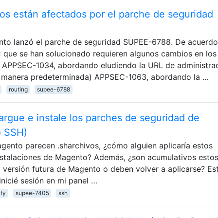
os están afectados por el parche de seguridad
nto lanzó el parche de seguridad SUPEE-6788. De acuerd
C que se han solucionado requieren algunos cambios en los
: APPSEC-1034, abordando eludiendo la URL de administra
de manera predeterminada) APPSEC-1063, abordando la …
routing
supee-6788
cargue e instale los parches de seguridad de
o SSH)
gento parecen .sharchivos, ¿cómo alguien aplicaría estos
nstalaciones de Magento? Además, ¿son acumulativos esto
na versión futura de Magento o deben volver a aplicarse? Es
nicié sesión en mi panel …
ity
supee-7405
ssh