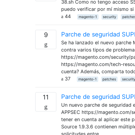
38.sh Como no tengo acceso SSH
puedo verificar por mí mismo si
44
magento-1
security
patche
Parche de seguridad SUP
9
Se ha lanzado el nuevo parche 
contra varios tipos de problema
https://magento.com/security/p
https://magento.com/tech-resou
cuenta? Además, comparta todo
37
magento-1
patches
securit
Parche de seguridad SUP
11
Un nuevo parche de seguridad e
APPSEC https://magento.com/s
tener en cuenta al aplicar est
Source 1.9.3.6 contienen múltipl
solicitudes entre …