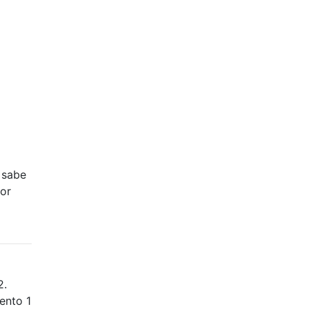
 sabe
eor
2.
ento 1