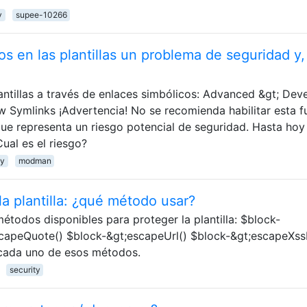
y
supee-10266
os en las plantillas un problema de seguridad y,
tillas a través de enlaces simbólicos: Advanced &gt; Dev
ow Symlinks ¡Advertencia! No se recomienda habilitar esta f
ue representa un riesgo potencial de seguridad. Hasta hoy
ual es el riesgo?
ty
modman
a plantilla: ¿qué método usar?
étodos disponibles para proteger la plantilla: $block-
capeQuote() $block-&gt;escapeUrl() $block-&gt;escapeXssI
cada uno de esos métodos.
security