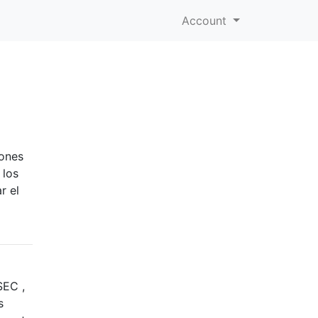
Account
iones
 los
r el
SEC ,
s