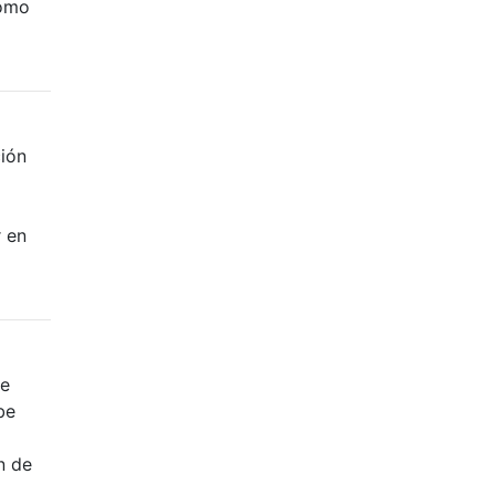
Cómo
ión
 en
de
be
n de