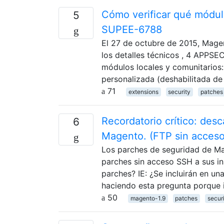
Cómo verificar qué módul
5
SUPEE-6788
El 27 de octubre de 2015, Mage
los detalles técnicos , 4 APPSE
módulos locales y comunitarios
personalizada (deshabilitada 
71
extensions
security
patches
Recordatorio crítico: des
6
Magento. (FTP sin acces
Los parches de seguridad de Ma
parches sin acceso SSH a sus i
parches? IE: ¿Se incluirán en u
haciendo esta pregunta porque i
50
magento-1.9
patches
secur