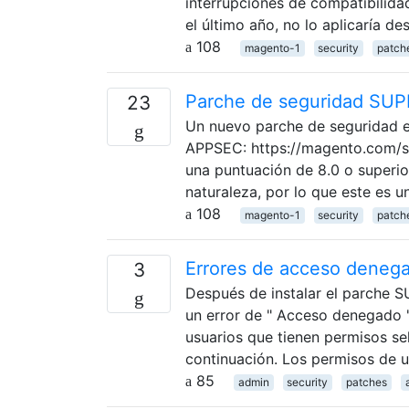
interrupciones de compatibilidad
el último año, no lo aplicaría d
108
magento-1
security
patch
Parche de seguridad SUP
23
Un nuevo parche de seguridad e
APPSEC: https://magento.com/se
una puntuación de 8.0 o superio
naturaleza, por lo que este es u
108
magento-1
security
patch
Errores de acceso deneg
3
Después de instalar el parche S
un error de " Acceso denegado "
usuarios que tienen permisos se
continuación. Los permisos de u
85
admin
security
patches