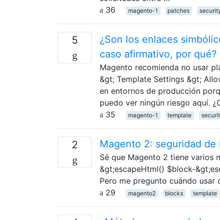
36
magento-1
patches
securit
¿Son los enlaces simbólic
5
caso afirmativo, por qué?
Magento recomienda no usar plan
&gt; Template Settings &gt; All
en entornos de producción porq
puedo ver ningún riesgo aquí. ¿C
35
magento-1
template
securi
Magento 2: seguridad de l
2
Sé que Magento 2 tiene varios m
&gt;escapeHtml() $block-&gt;es
Pero me pregunto cuándo usar 
29
magento2
blocks
template