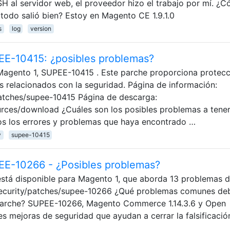
 al servidor web, el proveedor hizo el trabajo por mí. ¿
 todo salió bien? Estoy en Magento CE 1.9.1.0
s
log
version
EE-10415: ¿posibles problemas?
Magento 1, SUPEE-10415 . Este parche proporciona protecc
s relacionados con la seguridad. Página de información:
atches/supee-10415 Página de descarga:
rces/download ¿Cuáles son los posibles problemas a tener
s los errores y problemas que haya encontrado …
y
supee-10415
EE-10266 - ¿Posibles problemas?
stá disponible para Magento 1, que aborda 13 problemas 
ecurity/patches/supee-10266 ¿Qué problemas comunes de
e parche? SUPEE-10266, Magento Commerce 1.14.3.6 y Open
es mejoras de seguridad que ayudan a cerrar la falsificació