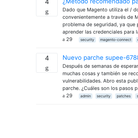
¿Método recomendado par
4
Dado que Magento utiliza el / 
convenientemente a través de M
problema de seguridad, ya que p
aprender las credenciales para l
29
security
magento-connect
Nuevo parche supee-6788
4
Después de semanas de esperar 
muchas cosas y también se reco
vulnerabilidades. Abro esta pub
parche. ¿Cuáles son los pasos p
29
admin
security
patches