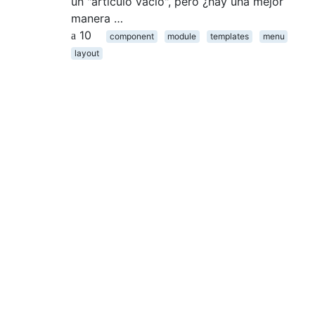
un "artículo vacío", pero ¿hay una mejor
manera …
10
component
module
templates
menu
layout