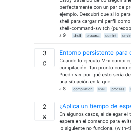
perfectamente con un par de pr
ejemplo. Descubrí que si lo pe
shell para cargar mi perfil como 
shell-command-switch (pureco
9
shell
process
comint
envi
Entorno persistente para
3
Cuando lo ejecuto M-x compileg
compilación. Tan pronto como el
Puedo ver por qué esto sería de
una situación en la que …
8
compilation
shell
process
¿Aplica un tiempo de esp
2
En algunos casos, al delegar el 
espera en el comando para evit
lo siguiente no funciona. (with-ti