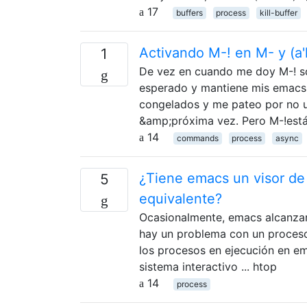
17
buffers
process
kill-buffer
Activando M-! en M- y (a'
1
De vez en cuando me doy M-! 
esperado y mantiene mis emacs
congelados y me pateo por no
&amp;próxima vez. Pero M-!est
14
commands
process
async
¿Tiene emacs un visor de 
5
equivalente?
Ocasionalmente, emacs alcanzar
hay un problema con un proceso
los procesos en ejecución en em
sistema interactivo ... htop
14
process