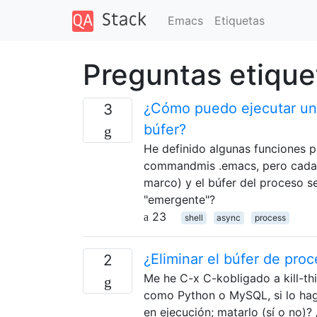
Emacs
Etiquetas
Preguntas etique
¿Cómo puedo ejecutar un 
3
búfer?
He definido algunas funciones p
commandmis .emacs, pero cada 
marco) y el búfer del proceso s
"emergente"?
23
shell
async
process
¿Eliminar el búfer de pro
2
Me he C-x C-kobligado a kill-th
como Python o MySQL, si lo hag
en ejecución; matarlo (sí o no)