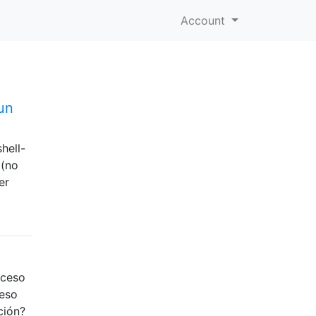
Account
un
hell-
 (no
er
oceso
ceso
ción?