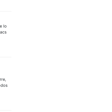
e lo
macs
re,
odos