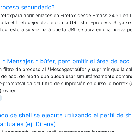
proceso secundario?
irefoxpara abrir enlaces en Firefox desde Emacs 24.5.1 en 
cuta el firefoxejecutable con la URL start-process. Si ya se
efox, esto a su vez hará que la URL se abra en una nueva p
 * Mensajes * búfer, pero omitir el área de eco
un filtro de proceso al *Messages*búfer y suprimir que la sa
ea de eco, de modo que pueda usar simultáneamente coman
er-promptsalida del filtro de subpresión en curso lo borre? 
g) (when …
a
 de shell se ejecute utilizando el perfil de sh
actuales (ej. Direnv)
hell-commandy async-shell-commandpara integrarse