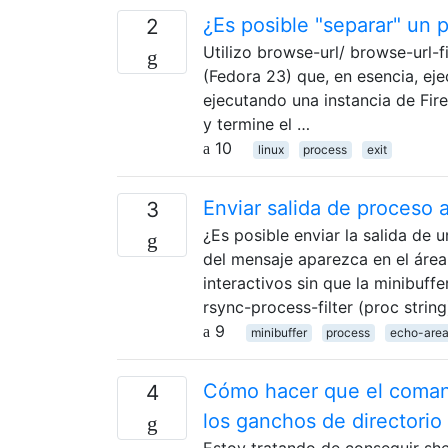
¿Es posible "separar" un 
2
Utilizo browse-url/ browse-url-f
(Fedora 23) que, en esencia, eje
ejecutando una instancia de Fir
y termine el …
10
linux
process
exit
Enviar salida de proceso a
3
¿Es posible enviar la salida de 
del mensaje aparezca en el ár
interactivos sin que la minibuff
rsync-process-filter (proc strin
9
minibuffer
process
echo-are
Cómo hacer que el comando
4
los ganchos de directorio 
Estoy tratando de conseguir s