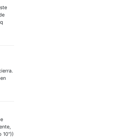
ste
de
tq
ierra.
 en
de
ente,
p 10"))