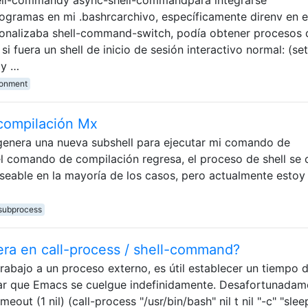
ogramas en mi .bashrcarchivo, específicamente direnv en e
rsonalizaba shell-command-switch, podía obtener procesos 
si fuera un shell de inicio de sesión interactivo normal: (se
py …
ronment
 compilación Mx
enera una nueva subshell para ejecutar mi comando de
 comando de compilación regresa, el proceso de shell se c
seable en la mayoría de los casos, pero actualmente estoy
subprocess
era en call-process / shell-command?
trabajo a un proceso externo, es útil establecer un tiempo 
ar que Emacs se cuelgue indefinidamente. Desafortunadam
meout (1 nil) (call-process "/usr/bin/bash" nil t nil "-c" "slee