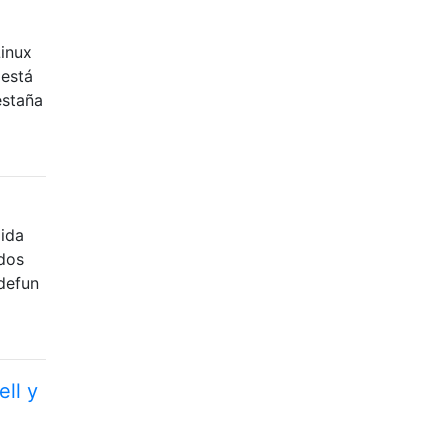
Linux
 está
estaña
lida
dos
(defun
ell y