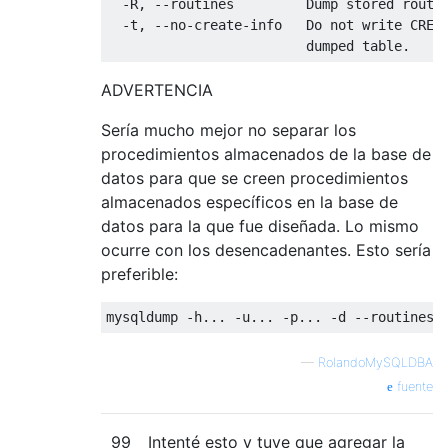
-
R
,
--routines         Dump stored routi
-
t
,
--no-create-info   Do not write CREA
                         dumped 
table
.
ADVERTENCIA
Sería mucho mejor no separar los
procedimientos almacenados de la base de
datos para que se creen procedimientos
almacenados específicos en la base de
datos para la que fue diseñada. Lo mismo
ocurre con los desencadenantes. Esto sería
preferible:
mysqldump 
-
h
...
-
u
...
-
p
...
-
d 
--routines 
—
RolandoMySQLDBA
fuente
99
Intenté esto y tuve que agregar la