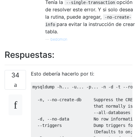
Tenía la
opción
--single-transaction
de resolver este error. Y si solo desea
la rutina, puede agregar,
-no-create-
para evitar la instrucción de crear
info
tabla.
—
bedomon
Respuestas:
Esto debería hacerlo por ti:
34
mysqldump 
-
h
...
-
u
...
-
p
...
-
n 
-
d 
-
t 
--rou
-
n
,
--no-create-db     Suppress the CREA
                         that normally 
is
 
--all-databases o
-
d
,
--no-data          No row informatio
--triggers             Dump triggers for
(
Defaults 
to
on
;