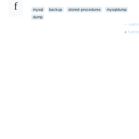
mysql
backup
stored-procedures
mysqldump
dump
—
nakhli
fuente