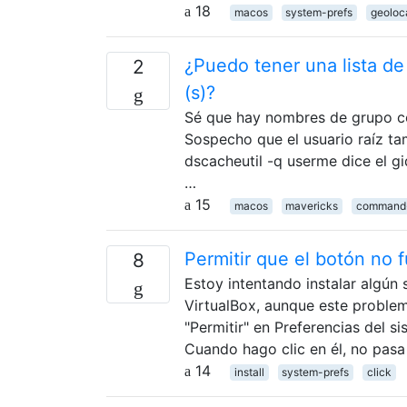
18
macos
system-prefs
geoloc
¿Puedo tener una lista de
2
(s)?
Sé que hay nombres de grupo co
Sospecho que el usuario raíz t
dscacheutil -q userme dice el gi
…
15
macos
mavericks
command-
Permitir que el botón no 
8
Estoy intentando instalar algún 
VirtualBox, aunque este problem
"Permitir" en Preferencias del s
Cuando hago clic en él, no pasa
14
install
system-prefs
click