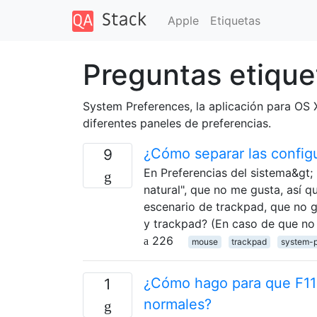
Apple
Etiquetas
Preguntas etique
System Preferences, la aplicación para OS X
diferentes paneles de preferencias.
¿Cómo separar las config
9
En Preferencias del sistema&gt;
natural", que no me gusta, así 
escenario de trackpad, que no 
y trackpad? (En caso de que n
226
mouse
trackpad
system-p
¿Cómo hago para que F11
1
normales?