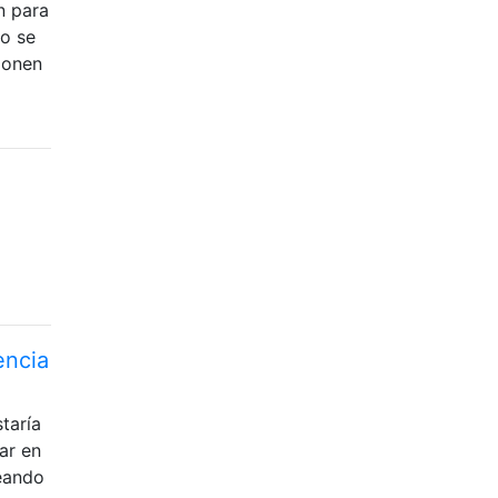
n para
to se
ionen
encia
taría
ar en
reando