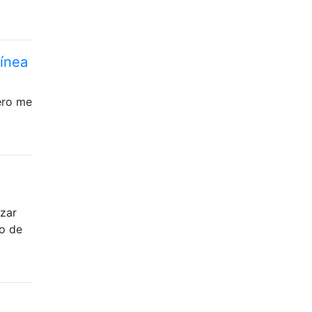
línea
pero me
izar
po de