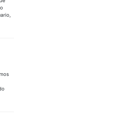
 de
ro
ario,
imos
do