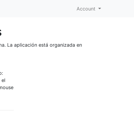
Account
s
ma. La aplicación está organizada en
o:
 el
 mouse