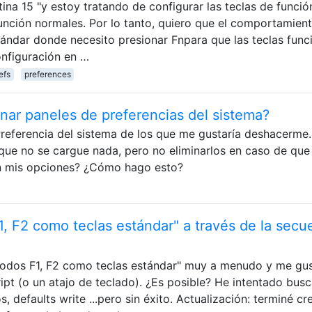
a 15 "y estoy tratando de configurar las teclas de funció
nción normales. Por lo tanto, quiero que el comportamien
ándar donde necesito presionar Fnpara que las teclas func
onfiguración en …
efs
preferences
minar paneles de preferencias del sistema?
referencia del sistema de los que me gustaría deshacerme.
a que no se cargue nada, pero no eliminarlos en caso de que
on mis opciones? ¿Cómo hago esto?
F1, F2 como teclas estándar" a través de la secu
 todos F1, F2 como teclas estándar" muy a menudo y me gus
ipt (o un atajo de teclado). ¿Es posible? He intentado busc
 defaults write ...pero sin éxito. Actualización: terminé c