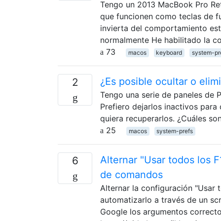
Tengo un 2013 MacBook Pro Retin
que funcionen como teclas de fu
invierta del comportamiento est
normalmente He habilitado la c
73
macos
keyboard
system-pr
¿Es posible ocultar o eli
2
Tengo una serie de paneles de P
Prefiero dejarlos inactivos par
quiera recuperarlos. ¿Cuáles s
25
macos
system-prefs
Alternar "Usar todos los 
6
de comandos
Alternar la configuración "Usar
automatizarlo a través de un scr
Google los argumentos correctos,