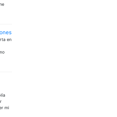
ene
iones
rta en
ómo
lía
r
er mi