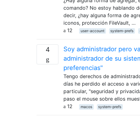
¿Hay alguna forma de agregar, el
comando? No estoy hablando de
decir, ¿hay alguna forma de agr
iconos, protección FileVault, …
12
user-account
system-prefs
Soy administrador pero var
4
administrador de su siste
preferencias"
Tengo derechos de administrador
días he perdido el acceso a var
particular, "seguridad y privaci
paso el mouse sobre ellos mues
12
macos
system-prefs