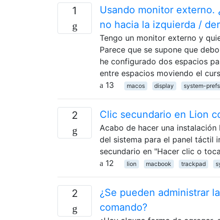
Usando monitor externo. 
1
no hacia la izquierda / de
Tengo un monitor externo y quie
Parece que se supone que debo 
he configurado dos espacios p
entre espacios moviendo el curs
13
macos
display
system-prefs
Clic secundario en Lion c
2
Acabo de hacer una instalación 
del sistema para el panel táctil
secundario en "Hacer clic o toca
12
lion
macbook
trackpad
s
¿Se pueden administrar la
2
comando?