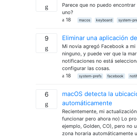
Parece que no puedo encontrar u
uno?
18
macos
keyboard
system-pr
Eliminar una aplicación d
9
Mi novia agregó Facebook a mi Ce
ninguno, y puede ver que la mar
notificaciones no está selecci
configurar las cosas.
18
system-prefs
facebook
noti
macOS detecta la ubicació
6
automáticamente
Recientemente, mi actualización 
funcionar pero ahora no) Lo pro
ejemplo, Golden, CO), pero no u
zona horaria automáticamente 