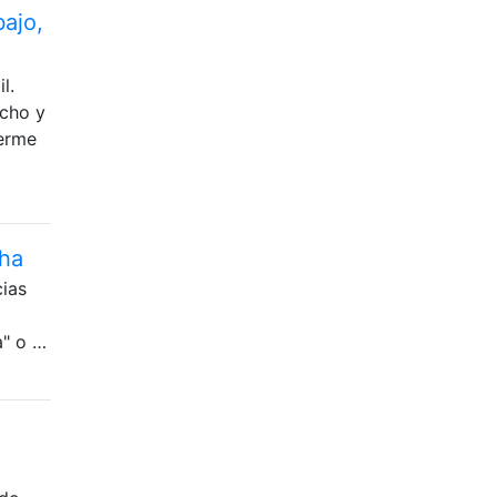
ajo,
l.
echo y
erme
cha
cias
a" o …