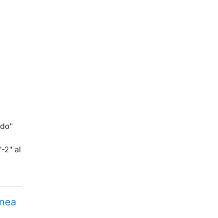
odo"
-2" al
ínea