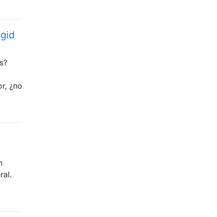
 gid
s?
or, ¿no
n
ral.