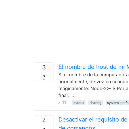
El nombre de host de mi M
3
Si el nombre de la computadora
normalmente, de vez en cuando 
mágicamente: Node-2:~ $ Por al
final. …
11
macos
sharing
system-prefs
Desactivar el requisito de
2
de comandos