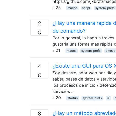
https://github.com/jkbrzt/maco
25
macos
script
system-prefs
¿Hay una manera rápida de
2
de comando?
Por lo general, lo hago a través
gustaría una forma más rápida d
21
macos
system-prefs
timezo
¿Existe una GUI para OS
4
Soy desarrollador web por día y
saber, bases de datos y servid
los procesos de inicio / detenci
servicios …
20
startup
system-prefs
ui
¿Hay un método abreviado 
8