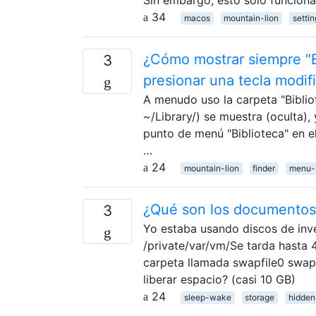
34
macos
mountain-lion
settin
¿Cómo mostrar siempre "Bi
3
presionar una tecla modif
A menudo uso la carpeta "Bibliote
~/Library/) se muestra (oculta),
punto de menú "Biblioteca" en e
…
24
mountain-lion
finder
menu-
¿Qué son los documentos 
3
Yo estaba usando discos de inv
/private/var/vm/Se tarda hasta
carpeta llamada swapfile0 swapf
liberar espacio? (casi 10 GB)
24
sleep-wake
storage
hidden-