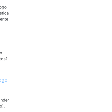
logo
stica
mente
mo
tos?
logo
inder
o).