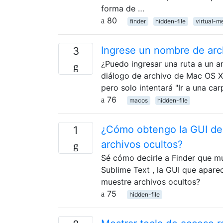
forma de …
80
finder
hidden-file
virtual-
Ingrese un nombre de arch
3
¿Puedo ingresar una ruta a un a
diálogo de archivo de Mac OS X?
pero solo intentará "Ir a una c
76
macos
hidden-file
¿Cómo obtengo la GUI de 
1
archivos ocultos?
Sé cómo decirle a Finder que mu
Sublime Text , la GUI que apar
muestre archivos ocultos?
75
hidden-file