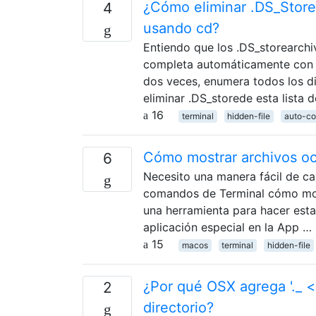
¿Cómo eliminar .DS_Store
4
usando cd?
Entiendo que los .DS_storearchi
completa automáticamente con e
dos veces, enumera todos los di
eliminar .DS_storede esta lista 
16
terminal
hidden-file
auto-co
Cómo mostrar archivos oc
6
Necesito una manera fácil de cam
comandos de Terminal cómo most
una herramienta para hacer esta
aplicación especial en la App …
15
macos
terminal
hidden-file
¿Por qué OSX agrega '._ 
2
directorio?