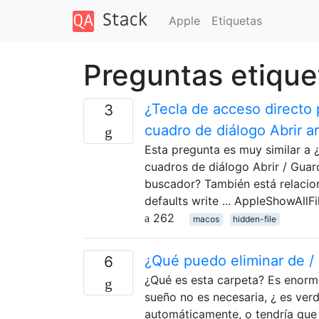
Apple
Etiquetas
Preguntas etique
¿Tecla de acceso directo 
3
cuadro de diálogo Abrir a
Esta pregunta es muy similar a 
cuadros de diálogo Abrir / Guar
buscador? También está relacion
defaults write ... AppleShowAllFi
262
macos
hidden-file
¿Qué puedo eliminar de / p
6
¿Qué es esta carpeta? Es enorme
sueño no es necesaria, ¿ es ver
automáticamente, o tendría que 