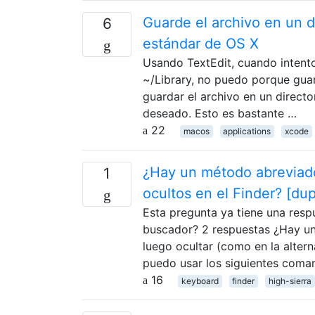
Guarde el archivo en un d
6
estándar de OS X
Usando TextEdit, cuando intento
~/Library, no puedo porque guar
guardar el archivo en un directo
deseado. Esto es bastante …
22
macos
applications
xcode
¿Hay un método abreviado 
1
ocultos en el Finder? [dup
Esta pregunta ya tiene una respue
buscador? 2 respuestas ¿Hay una
luego ocultar (como en la alter
puedo usar los siguientes com
16
keyboard
finder
high-sierra