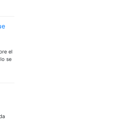
ue
pre el
lo se
eda