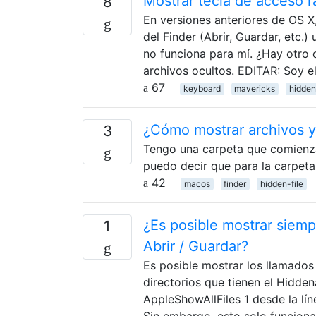
Mostrar tecla de acceso r
8
En versiones anteriores de OS X
del Finder (Abrir, Guardar, etc
no funciona para mí. ¿Hay otro 
archivos ocultos. EDITAR: Soy e
67
keyboard
mavericks
hidden
¿Cómo mostrar archivos y
3
Tengo una carpeta que comienza
puedo decir que para la carpeta
42
macos
finder
hidden-file
¿Es posible mostrar siemp
1
Abrir / Guardar?
Es posible mostrar los llamados 
directorios que tienen el Hidden
AppleShowAllFiles 1 desde la líne
Sin embargo, esto solo funciona