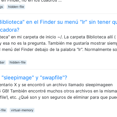
gs
hidden-file
blioteca" en el Finder su menú "Ir" sin tener q
icadora?
ca" en mi carpeta de inicio ~/. La carpeta Biblioteca allí (
 y esa no es la pregunta. También me gustaría mostrar siem
l menú del Finder debajo de la palabra "Ir". Normalmente so
bar
hidden-file
"sleepimage" y "swapfile"?
entario X y se encontró un archivo llamado sleepimageen
 4 GB! También encontré muchos otros archivos en la misma
ile1, etc. ¿Qué son y son seguros de eliminar para que pu
file
virtual-memory