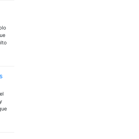
plo
fue
lto
s
el
y
que