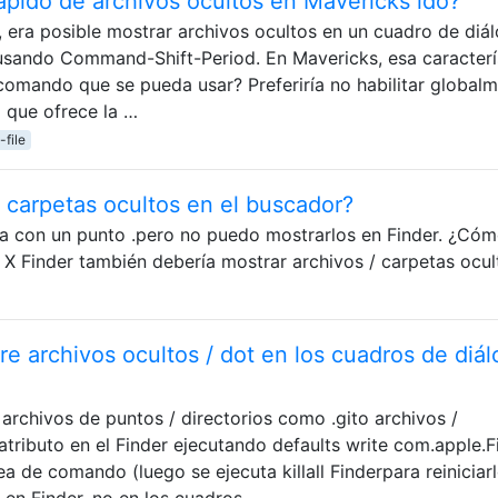
ápido de archivos ocultos en Mavericks ido?
, era posible mostrar archivos ocultos en un cuadro de diá
.) usando Command-Shift-Period. En Mavericks, esa caracterí
comando que se pueda usar? Preferiría no habilitar global
l que ofrece la …
-file
 carpetas ocultos en el buscador?
 con un punto .pero no puedo mostrarlos en Finder. ¿Có
 X Finder también debería mostrar archivos / carpetas ocul
re archivos ocultos / dot en los cuadros de diá
archivos de puntos / directorios como .gito archivos /
atributo en el Finder ejecutando defaults write com.apple.F
a de comando (luego se ejecuta killall Finderpara reiniciarl
 en Finder, no en los cuadros …