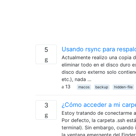
Usando rsync para respal
5
Actualmente realizo una copia d
eliminar todo en el disco duro e
disco duro externo solo contien
etc.), nada …
13
macos
backup
hidden-file
¿Cómo acceder a mi carpe
3
Estoy tratando de conectarme a m
Por defecto, la carpeta .ssh est
terminal). Sin embargo, cuando 
la ventana emergente del Finde