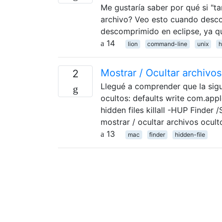
Me gustaría saber por qué si "tar
archivo? Veo esto cuando desco
descomprimido en eclipse, ya qu
14
lion
command-line
unix
h
Mostrar / Ocultar archivos
2
Llegué a comprender que la sigui
ocultos: defaults write com.app
hidden files killall -HUP Finde
mostrar / ocultar archivos ocult
13
mac
finder
hidden-file