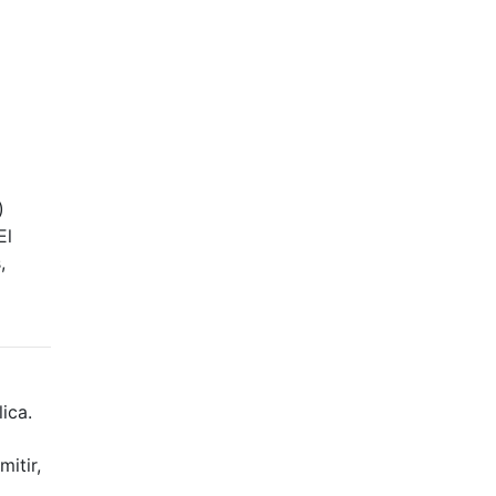
)
El
,
ica.
itir,