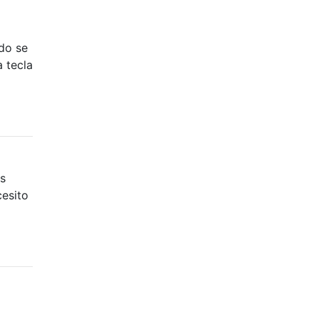
ndo se
 tecla
os
cesito
a