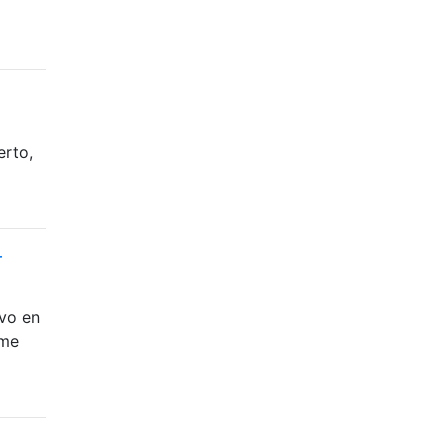
erto,
r
ivo en
 me