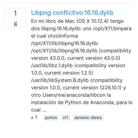
Libpng conflictivo.16.16.dylib
1
En mi libro de Mac (OS X 10.12.4) tengo
dos libpng.16.16.dylib: uno /opt/X11/binpara
el cual otoolinforma
/opt/X11/lib/libpng16.16.dylib:
/opt/X11/lib/libpng16.16.dylib (compatibility
version 43.0.0, current version 43.0.0)
/usr/lib/libz.1.dylib (compatibility version
1.0.0, current version 1.2.5)
/usr/lib/libSystem.B.dylib (compatibility
version 1.0.0, current version 1226.10.1) y
otro Users/me/anaconda/libcon la
instalación de Python de Anaconda, para lo
cual …
1
python
x11
dynamic-library