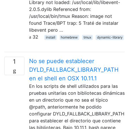
Library not loaded: /usr/local/lib/libevent-
2.0.5.dylib Referenced from:
/usr/local/bin/tmux Reason: image not
found Trace/BPT trap: 5 Traté de instalar
libevent pero …
32
install
homebrew
tmux
dynamic-library
No se puede establecer
1
DYLD_FALLBACK_LIBRARY_PATH
en el shell en OSX 10.11.1
En los scripts de shell utilizados para las
pruebas unitarias con bibliotecas dinámicas
en un directorio que no sea el típico
@rpath, anteriormente he podido
configurar DYLD_FALLBACK_LIBRARY_PATH
para establecer el directorio que contiene
las bibliotecas. Bajo 10.11.1, bash parece