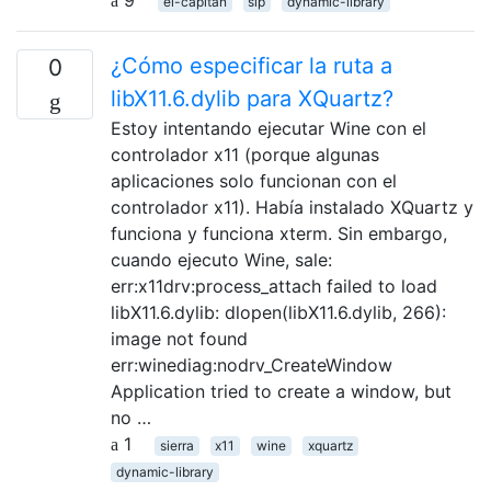
el-capitan
sip
dynamic-library
¿Cómo especificar la ruta a
0
libX11.6.dylib para XQuartz?
Estoy intentando ejecutar Wine con el
controlador x11 (porque algunas
aplicaciones solo funcionan con el
controlador x11). Había instalado XQuartz y
funciona y funciona xterm. Sin embargo,
cuando ejecuto Wine, sale:
err:x11drv:process_attach failed to load
libX11.6.dylib: dlopen(libX11.6.dylib, 266):
image not found
err:winediag:nodrv_CreateWindow
Application tried to create a window, but
no …
1
sierra
x11
wine
xquartz
dynamic-library