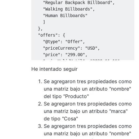
    "Regular Backpack Billboard",

    "Walking Billboards",

    "Human Billboards"

    ]

  },

  "offers": {

    "@type": "Offer",

    "priceCurrency": "USD",

    "price": "299.00",

    "priceValidUntil": "2020-11-11",

    "itemCondition": "http://schema.org/New
He intentado seguir
    "availability": "http://schema.org/InSt
    "seller": {

Se agregaron tres propiedades como
      "@type": "Organization",

una matriz bajo un atributo "nombre"
      "name": [

del tipo "Producto"
    "Backpack Billboards",

Se agregaron tres propiedades como
    "Human Billboards",

una matriz bajo un atributo "marca"
    "Walking Billboards"

de tipo "Cosa"
      ]

Se agregaron tres propiedades como
    }

  }

una matriz bajo un atributo "nombre"