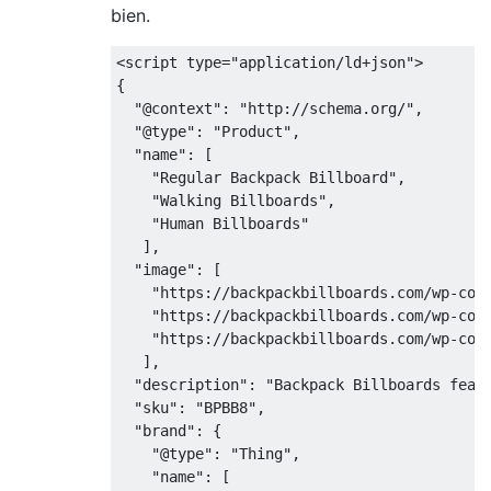
bien.
<script type="application/ld+json">

{

  "@context": "http://schema.org/",

  "@type": "Product",

  "name": [

    "Regular Backpack Billboard",

    "Walking Billboards",

    "Human Billboards"

   ],

  "image": [

    "https://backpackbillboards.com/wp-cont
    "https://backpackbillboards.com/wp-cont
    "https://backpackbillboards.com/wp-cont
   ],

  "description": "Backpack Billboards featu
  "sku": "BPBB8",

  "brand": {

    "@type": "Thing",

    "name": [
