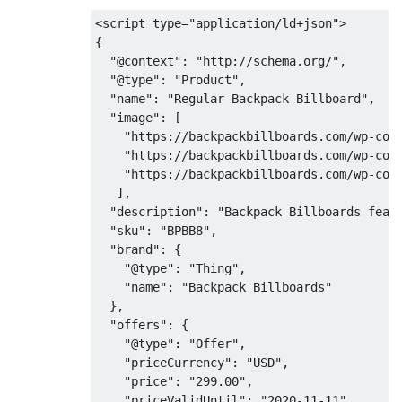
<script type="application/ld+json">

{

  "@context": "http://schema.org/",

  "@type": "Product",

  "name": "Regular Backpack Billboard",

  "image": [

    "https://backpackbillboards.com/wp-cont
    "https://backpackbillboards.com/wp-cont
    "https://backpackbillboards.com/wp-cont
   ],

  "description": "Backpack Billboards featu
  "sku": "BPBB8",

  "brand": {

    "@type": "Thing",

    "name": "Backpack Billboards"

  },

  "offers": {

    "@type": "Offer",

    "priceCurrency": "USD",

    "price": "299.00",

    "priceValidUntil": "2020-11-11",
