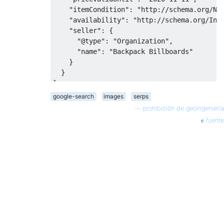
    "itemCondition": "http://schema.org/New
    "availability": "http://schema.org/InSt
    "seller": {

      "@type": "Organization",

      "name": "Backpack Billboards"

    }

  }

}

google-search
images
serps
—
prohibición de geoingeniería
fuente