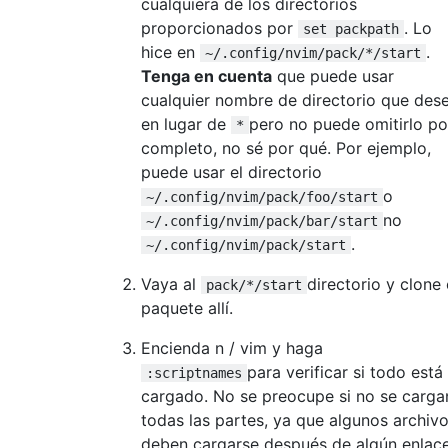
cualquiera de los directorios
package https://github.com/tpope/vim-rake.g
proporcionados por
. Lo
set packpath
package https://github.com/tpope/vim-bundle
hice en
.
package https://github.com/tpope/vim-endwis
~/.config/nvim/pack/*/start
wait

Tenga en cuenta
que puede usar
) &

cualquier nombre de directorio que des
(

en lugar de
pero no puede omitirlo po
*
set_group syntax

completo, no sé por qué. Por ejemplo,
package https://github.com/kchmck/vim-coffe
puede usar el directorio
package https://github.com/tpope/vim-markdo
o
~/.config/nvim/pack/foo/start
package https://github.com/ap/vim-css-color
no
wait

~/.config/nvim/pack/bar/start
) &

.
~/.config/nvim/pack/start
(

Vaya al
directorio y clone 
set_group colorschemes

pack/*/start
package https://github.com/altercation/vim-
paquete allí.
wait

Encienda n / vim y haga
) &

para verificar si todo está
:scriptnames
cargado. No se preocupe si no se carga
todas las partes, ya que algunos archiv
deben cargarse después de algún enlace