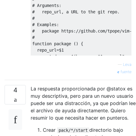
# Arguments:

#   repo_url, a URL to the git repo.

#

# Examples:

#   package https://github.com/tpope/vim-en
#

function package () {

  repo_url=$1

  expected_repo=$(basename "$repo_url" .git
  if [ -d "$expected_repo" ]; then

—
Leva
    cd "$expected_repo" || exit

fuente
    result=$(git pull --force)

    echo "$expected_repo: $result"

La respuesta proporcionada por @statox es
  else

4
    echo "$expected_repo: Installing..."

muy descriptiva, pero para un nuevo usuario
    git clone -q "$repo_url"

puede ser una distracción, ya que podrían lee
  fi

el archivo de ayuda directamente. Quiero
}

resumir lo que necesita hacer en punteros.
(

set_group ruby

Crear
directorio bajo
pack/*/start
package https://github.com/tpope/vim-rails.