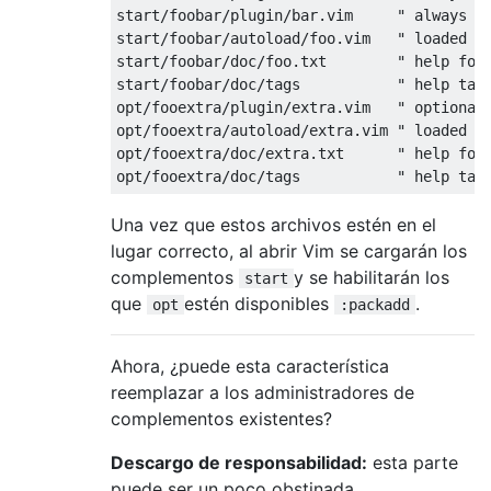
start/foobar/plugin/bar.vim     " always lo
start/foobar/autoload/foo.vim   " loaded wh
start/foobar/doc/foo.txt        " help for 
start/foobar/doc/tags           " help tags
opt/fooextra/plugin/extra.vim   " optional 
opt/fooextra/autoload/extra.vim " loaded wh
opt/fooextra/doc/extra.txt      " help for 
Una vez que estos archivos estén en el
lugar correcto, al abrir Vim se cargarán los
complementos
y se habilitarán los
start
que
estén disponibles
.
opt
:packadd
Ahora, ¿puede esta característica
reemplazar a los administradores de
complementos existentes?
Descargo de responsabilidad:
esta parte
puede ser un poco obstinada.