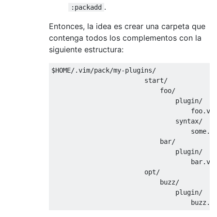
.
:packadd
Entonces, la idea es crear una carpeta que
contenga todos los complementos con la
siguiente estructura:
$HOME/.vim/pack/my-plugins/

                        start/

                            foo/

                                plugin/

                                    foo.vim
                                syntax/

                                    some.vi
                            bar/

                                plugin/

                                    bar.vim
                        opt/

                            buzz/

                                plugin/
