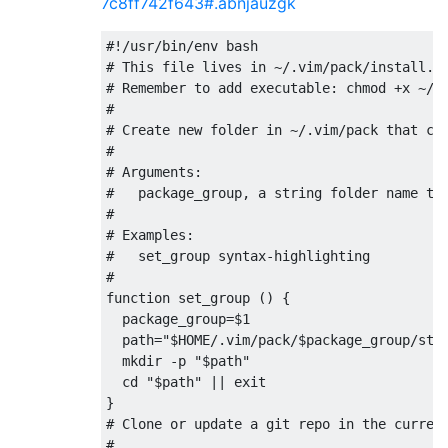
7c8ff742f643#.abnjauzgk
#!/usr/bin/env bash

# This file lives in ~/.vim/pack/install.sh
# Remember to add executable: chmod +x ~/.v
#

# Create new folder in ~/.vim/pack that con
#

# Arguments:

#   package_group, a string folder name to 
#

# Examples:

#   set_group syntax-highlighting

#

function set_group () {

  package_group=$1

  path="$HOME/.vim/pack/$package_group/star
  mkdir -p "$path"

  cd "$path" || exit

}

# Clone or update a git repo in the current
#
