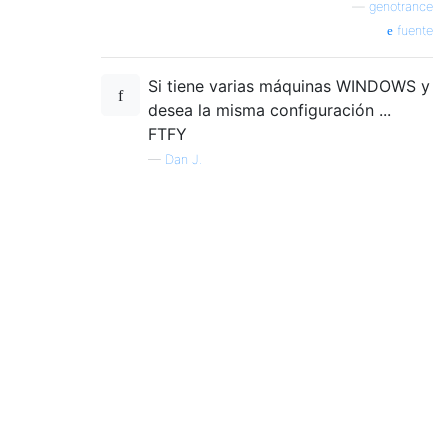
—
genotrance
fuente
Si tiene varias máquinas WINDOWS y
desea la misma configuración ...
FTFY
—
Dan J.