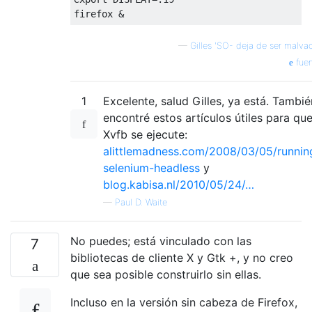
—
Gilles 'SO- deja de ser malva
fuen
1
Excelente, salud Gilles, ya está. Tambié
encontré estos artículos útiles para qu
Xvfb se ejecute:
alittlemadness.com/2008/03/05/runnin
selenium-headless
y
blog.kabisa.nl/2010/05/24/…
—
Paul D. Waite
No puedes; está vinculado con las
7
bibliotecas de cliente X y Gtk +, y no creo
que sea posible construirlo sin ellas.
Incluso en la versión sin cabeza de Firefox,