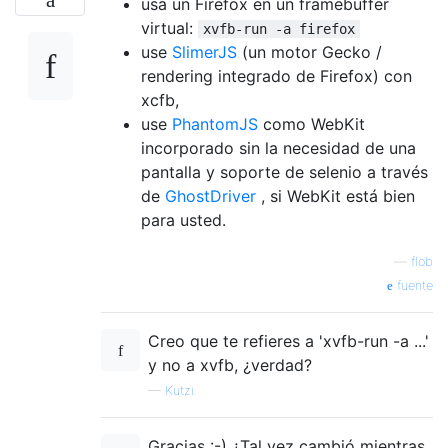
usa un Firefox en un framebuffer
virtual:
xvfb-run -a firefox
use
SlimerJS
(un motor Gecko /
rendering integrado de Firefox) con
xcfb,
use
PhantomJS
como WebKit
incorporado sin la necesidad de una
pantalla y soporte de selenio a través
de
GhostDriver
, si WebKit está bien
para usted.
—
flob
fuente
Creo que te refieres a 'xvfb-run -a ...'
y no a xvfb, ¿verdad?
—
Kutzi
Gracias :-) ¿Tal vez cambió mientras