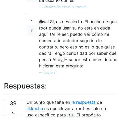
de usuario con él.
—
Val dice Reinstate Monica el
1
@val Sí, eso es cierto. El hecho de que
root pueda usar su no está en duda
aquí. (Al releer, puedo ver cómo mi
comentario anterior sugeriría lo
contrario, pero eso no es lo que quise
decir.) Tengo curiosidad por saber qué
pensó Altay_H sobre esto antes de que
hicieran esta pregunta.
—
David Z
Respuestas:
Un punto que falta en
la respuesta
de
39
ilkkachu
es que elevar a root es solo un
uso específico para
. El propósito
su