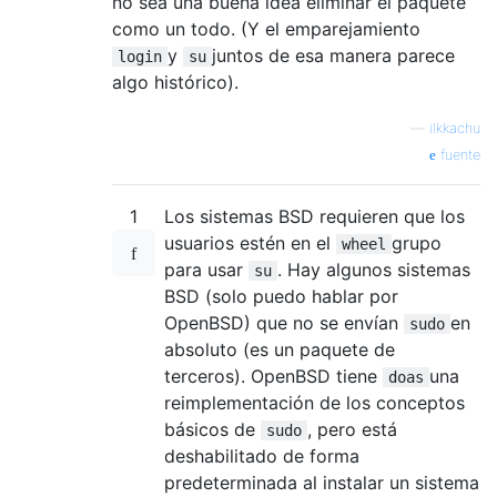
no sea una buena idea eliminar el paquete
como un todo. (Y el emparejamiento
y
juntos de esa manera parece
login
su
algo histórico).
—
ilkkachu
fuente
1
Los sistemas BSD requieren que los
usuarios estén en el
grupo
wheel
para usar
. Hay algunos sistemas
su
BSD (solo puedo hablar por
OpenBSD) que no se envían
en
sudo
absoluto (es un paquete de
terceros). OpenBSD tiene
una
doas
reimplementación de los conceptos
básicos de
, pero está
sudo
deshabilitado de forma
predeterminada al instalar un sistema