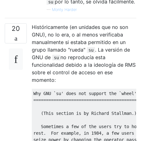
por lo tanto, se olvida fácilmente.
su
—
Monty Harder
Históricamente (en unidades que no son
20
GNU), no lo era, o al menos verificaba
manualmente si estaba permitido en un
grupo llamado "rueda"
. La versión de
su
GNU de
no reproducía esta
su
funcionalidad debido a la ideología de RMS
sobre el control de acceso en ese
momento:
Why GNU `su' does not support the `wheel' g
===========================================
   (This section is by Richard Stallman.)

   Sometimes a few of the users try to hold
rest.  For example, in 1984, a few users at
seize power by changing the operator passwo