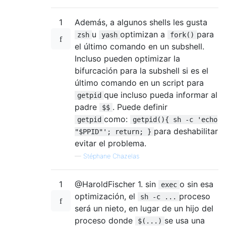
1
Además, a algunos shells les gusta
u
optimizan a
para
zsh
yash
fork()
el último comando en un subshell.
Incluso pueden optimizar la
bifurcación para la subshell si es el
último comando en un script para
que incluso pueda informar al
getpid
padre
. Puede definir
$$
como:
getpid
getpid(){ sh -c 'echo
para deshabilitar
"$PPID"'; return; }
evitar el problema.
—
Stéphane Chazelas
1
@HaroldFischer 1. sin
o sin esa
exec
optimización, el
proceso
sh -c ...
será un nieto, en lugar de un hijo del
proceso donde
se usa una
$(...)