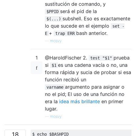
sustitución de comando, y
será el pid de la
$PPID
subshell. Eso es exactamente
$(...)
lo que sucede en el ejemplo
set -
+
bash anterior.
E
trap ERR
—
mosvy
1
@HaroldFischer 2.
prueba
test "$1"
si
es una cadena vacía o no, una
$1
forma rápida y sucia de probar si esa
función recibió un
argumento para asignar o
varname
no el pid; El uso de una función no
era la
idea más brillante
en primer
lugar.
—
mosvy
18