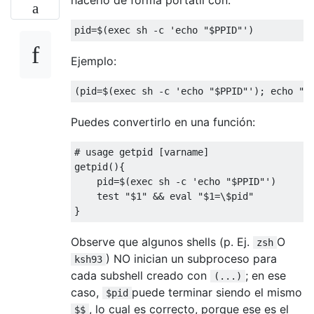
hacerlo de forma portátil con:
pid
=
$
(
exec sh 
-
c 
'echo "$PPID"'
)
Ejemplo:
(
pid
=
$
(
exec sh 
-
c 
'echo "$PPID"'
);
 echo 
"$
Puedes convertirlo en una función:
# usage getpid [varname]
getpid
(){
    pid
=
$
(
exec sh 
-
c 
'echo "$PPID"'
)
    test 
"$1"
&&
eval
"$1=\$pid"
}
Observe que algunos shells (p. Ej.
O
zsh
) NO inician un subproceso para
ksh93
cada subshell creado con
; en ese
(...)
caso,
puede terminar siendo el mismo
$pid
, lo cual es correcto, porque ese es el
$$