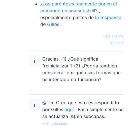
¿Los paréntesis realmente ponen el
comando en una subshell?
,
especialmente partes de
la respuesta
de
Gilles
.
—
Kusalananda
fuente
Gracias. (1) ¿Qué significa
"reinicializar"? (2) ¿Podría también
considerar por qué esas formas que
he intentado no funcionan?
—
Tim
@Tim Creo que esto es respondido
por Gilles
aquí
. Bash simplemente no
se actualiza
en subcapas.
$$
—
Kusalananda