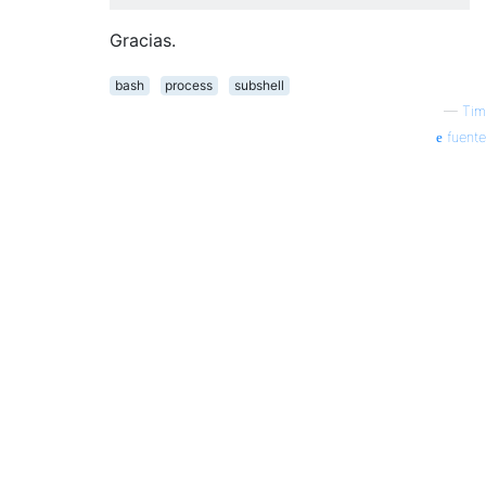
Gracias.
bash
process
subshell
—
Tim
fuente