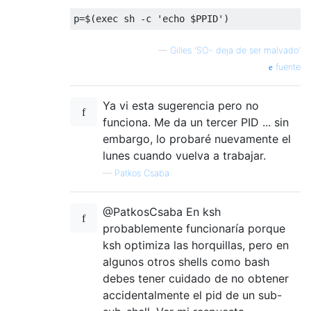
p
=
$
(
exec sh 
-
c 
'echo $PPID'
)
—
Gilles 'SO- deja de ser malvado'
fuente
Ya vi esta sugerencia pero no
funciona. Me da un tercer PID ... sin
embargo, lo probaré nuevamente el
lunes cuando vuelva a trabajar.
—
Patkos Csaba
@PatkosCsaba En ksh
probablemente funcionaría porque
ksh optimiza las horquillas, pero en
algunos otros shells como bash
debes tener cuidado de no obtener
accidentalmente el pid de un sub-