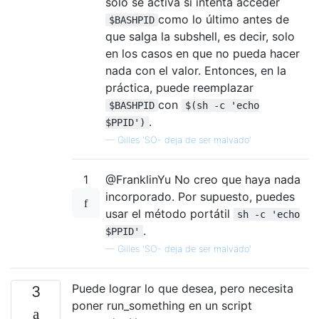
solo se activa si intenta acceder
como lo último antes de
$BASHPID
que salga la subshell, es decir, solo
en los casos en que no pueda hacer
nada con el valor. Entonces, en la
práctica, puede reemplazar
con
$BASHPID
$(sh -c 'echo
.
$PPID')
—
Gilles 'SO- deja de ser malvado'
1
@FranklinYu No creo que haya nada
incorporado. Por supuesto, puedes
usar el método portátil
sh -c 'echo
.
$PPID'
—
Gilles 'SO- deja de ser malvado'
Puede lograr lo que desea, pero necesita
3
poner run_something en un script