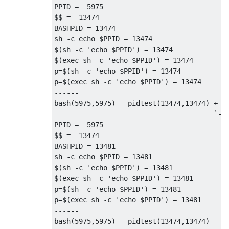
PPID 
=
5975
$$ 
=
13474
BASHPID 
=
13474
sh 
-
c echo $PPID 
=
13474
$
(
sh 
-
c 
'echo $PPID'
)
=
13474
$
(
exec sh 
-
c 
'echo $PPID'
)
=
13474
p
=
$
(
sh 
-
c 
'echo $PPID'
)
=
13474
p
=
$
(
exec sh 
-
c 
'echo $PPID'
)
=
13474
------
bash
(
5975
,
5975
)---
pidtest
(
13474
,
13474
)-+-
c
`-p
PPID =  5975

$$ =  13474

BASHPID = 13481

sh -c echo $PPID = 13481

$(sh -c 'echo $PPID') = 13481

$(exec sh -c 'echo $PPID') = 13481

p=$(sh -c 'echo $PPID') = 13481

p=$(exec sh -c 'echo $PPID') = 13481

------

bash(5975,5975)---pidtest(13474,13474)---pi