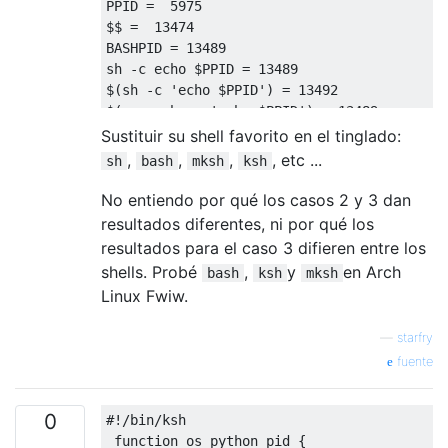
PPID =  5975

$$ =  13474

BASHPID = 13489

sh -c echo $PPID = 13489

$(sh -c 'echo $PPID') = 13492

$(exec sh -c 'echo $PPID') = 13489

p=$(sh -c 'echo $PPID') = 13495

Sustituir su shell favorito en el tinglado:
p=$(exec sh -c 'echo $PPID') = 13489
,
,
,
, etc ...
sh
bash
mksh
ksh
No entiendo por qué los casos 2 y 3 dan
resultados diferentes, ni por qué los
resultados para el caso 3 difieren entre los
shells. Probé
,
y
en Arch
bash
ksh
mksh
Linux Fwiw.
—
starfry
fuente
0
#!/bin/ksh
function
 os_python_pid 
{