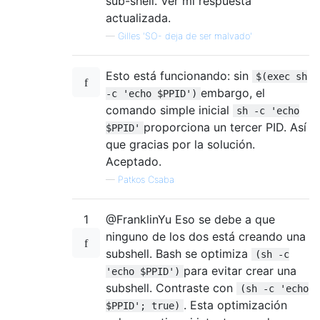
sub-shell. Ver mi respuesta
actualizada.
—
Gilles 'SO- deja de ser malvado'
Esto está funcionando: sin
$(exec sh
embargo, el
-c 'echo $PPID')
comando simple inicial
sh -c 'echo
proporciona un tercer PID. Así
$PPID'
que gracias por la solución.
Aceptado.
—
Patkos Csaba
1
@FranklinYu Eso se debe a que
ninguno de los dos está creando una
subshell. Bash se optimiza
(sh -c
para evitar crear una
'echo $PPID')
subshell. Contraste con
(sh -c 'echo
. Esta optimización
$PPID'; true)