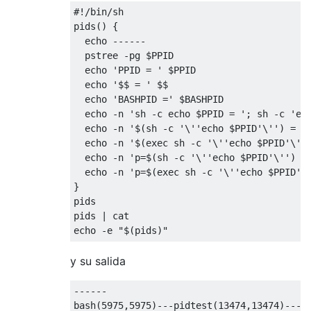
#!/bin/sh
pids
()
{
  echo 
------
  pstree 
-
pg $PPID

  echo 
'PPID = '
 $PPID

  echo 
'$$ = '
 $$

  echo 
'BASHPID ='
 $BASHPID

  echo 
-
n 
'sh -c echo $PPID = '
;
 sh 
-
c 
'ec
  echo 
-
n 
'$(sh -c '
\'
'echo $PPID'
\'
') = '
  echo 
-
n 
'$(exec sh -c '
\'
'echo $PPID'
\'
'
  echo 
-
n 
'p=$(sh -c '
\'
'echo $PPID'
\'
') =
  echo 
-
n 
'p=$(exec sh -c '
\'
'echo $PPID'
\
}
pids

pids 
|
 cat

echo 
-
e 
"$(pids)"
y su salida
------
bash
(
5975
,
5975
)---
pidtest
(
13474
,
13474
)---
p