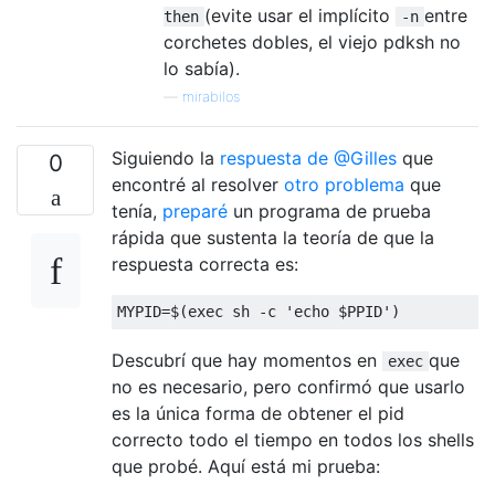
(evite usar el implícito
entre
then
-n
corchetes dobles, el viejo pdksh no
lo sabía).
—
mirabilos
Siguiendo la
respuesta de @Gilles
que
0
encontré al resolver
otro problema
que
tenía,
preparé
un programa de prueba
rápida que sustenta la teoría de que la
respuesta correcta es:
MYPID
=
$
(
exec sh 
-
c 
'echo $PPID'
)
Descubrí que hay momentos en
que
exec
no es necesario, pero confirmó que usarlo
es la única forma de obtener el pid
correcto todo el tiempo en todos los shells
que probé. Aquí está mi prueba: