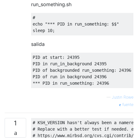
run_something.sh
#
echo 
"*** PID in run_something: $$"
sleep 
10
;
salida
PID at start
:
24395
PID 
in
 run_in_background 
24395
PID of backgrounded run_something
:
24396
PID of run 
in
 background 
24396
***
 PID 
in
 run_something
:
24396
—
Justin Rowe
fuente
1
# KSH_VERSION hasn't always been a nameref
# Replace with a better test if needed. e.
# https://www.mirbsd.org/cvs.cgi/contrib/c