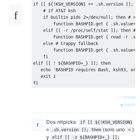
if
[[
 $
{!
KSH_VERSION
}
==
.
sh
.
version 
]];
t
# if AT&T ksh
if
 builtin pids 
2
>/
dev
/
null
;
then
# >=
function
 BASHPID
.
get 
{
.
sh
.
value
=
$
elif
[[
-
r 
/
proc
/
self
/
stat 
]];
then
# 
function
 BASHPID
.
get 
{
 read 
-
r 
.
sh
else
# Crappy fallback
function
 BASHPID
.
get 
{
.
sh
.
value
=
$
fi
elif
[[
!
 $
{
BASHPID
+
_
}
]];
then
   echo 
'BASHPID requires Bash, ksh93, or 
   exit 
1
fi
—
ormaaj
fuente
Dos nitpicks:
if [[ ${!KSH_VERSION}
(solo uno
)
= .sh.version ]]; then
=
y
elif [[ -z ${BASHPID+_} ]];