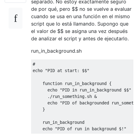
separado. No estoy exactamente seguro
de por qué, pero $$ no se vuelve a evaluar
cuando se usa en una función en el mismo
script que lo está llamando. Supongo que
el valor de $$ se asigna una vez después
de analizar el script y antes de ejecutarlo.
run_in_background.sh
#
echo 
"PID at start: $$"
function
 run_in_background 
{
      echo 
"PID in run_in_background $$"
./
run_something
.
sh 
&
      echo 
"PID of backgrounded run_someth
}
    run_in_background

    echo 
"PID of run in background $!"