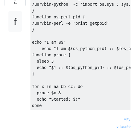
/
usr
/
bin
/
python  
-
c 
'import os,sys ; sys.s
}
function
 os_perl_pid 
{
/
usr
/
bin
/
perl 
-
e 
'print getppid'
}
echo 
"I am $$"
    echo 
"I am $(os_python_pid) :: $(os_pe
function
 proce 
{
  sleep 
3
  echo 
"$1 :: $(os_python_pid) :: $(os_per
}
for
 x 
in
 aa bb cc
;
do
  proce $x 
&
  echo 
"Started: $!"
done
—
Alty
fuente