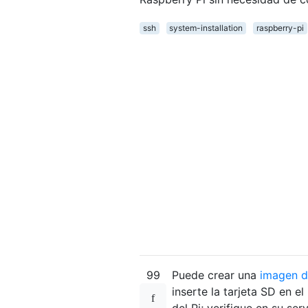
ssh
system-installation
raspberry-pi
99
Puede crear una
imagen 
inserte la tarjeta SD en e
del Pi; verifique en su se