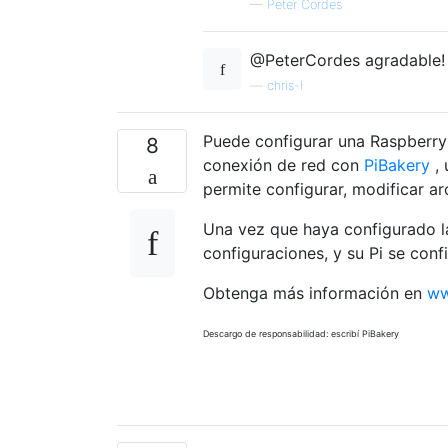
—
Peter Cordes
@PeterCordes agradable!
—
chris-l
Puede configurar una Raspberry 
8
conexión de red con
PiBakery
, 
permite configurar, modificar ar
Una vez que haya configurado la
configuraciones, y su Pi se conf
Obtenga más información en
ww
Descargo de responsabilidad: escribí PiBakery