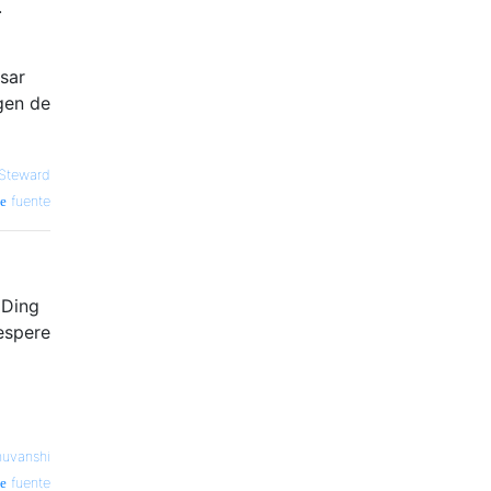
.
sar
gen de
Steward
fuente
DDing
 espere
uvanshi
fuente