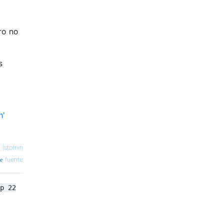
ro no
s
h'
 Istomin
fuente
p 22