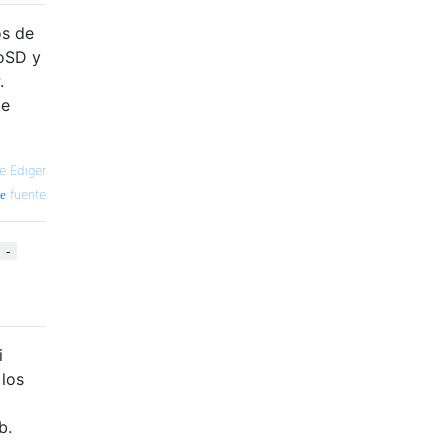
os de
roSD y
.
be
e Ediger
fuente
 -
i
 los
b.