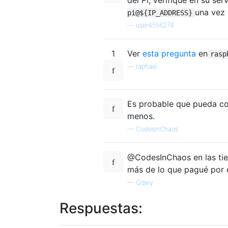
una vez 
pi@${IP_ADDRESS}
—
user4556274
1
Ver
esta pregunta
en
rasp
—
raphael
Es probable que pueda co
menos.
—
CodesInChaos
@CodesInChaos en las tie
más de lo que pagué por e
—
Qqwy
Respuestas: