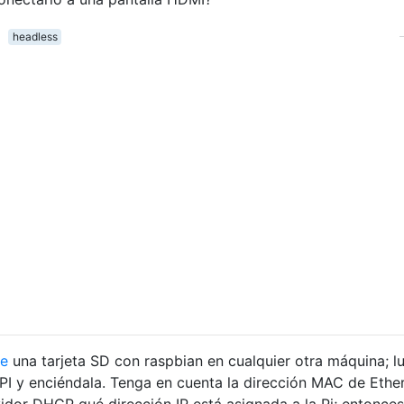
headless
de
una tarjeta SD con raspbian en cualquier otra máquina; l
l PI y enciéndala. Tenga en cuenta la dirección MAC de Ethe
rvidor DHCP qué dirección IP está asignada a la Pi; entonce