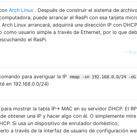
 con
Arch Linux
. Después de construir el sistema de archiv
a computadora, puede arrancar el RasPi con esa tarjeta mic
 Arch Linux arrancará, adquirirá una dirección IP con DHCP
 o como usuario simple a través de Ethernet, por lo que de
 escuchando el RasPi.
—
Bruc
comando para averiguar la IP
nmap -sn 192.168.0.0/24 -oG
té en 192.168.0.0/24)
para mostrar la tabla IP-> MAC en su servidor DHCP. El RP
 de obtener una IP y hacer algo con él. O simplemente mire
DHCP. Si usa un dispositivo de enrutador doméstico,
lo a través de la interfaz de usuario de configuración we