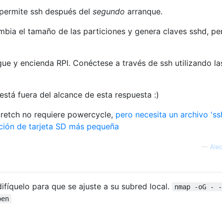
 permite ssh después del
segundo
arranque.
bia el tamaño de las particiones y genera claves sshd, pe
ue y encienda RPI. Conéctese a través de ssh utilizando la
 está fuera del alcance de esta respuesta :)
tretch no requiere powercycle,
pero necesita un archivo 'ss
ición de tarjeta SD más pequeña
—
Alec
ifíquelo para que se ajuste a su subred local.
nmap -oG - -
pen