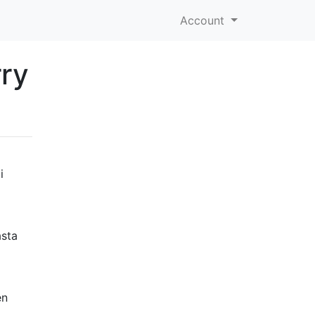
Account
rry
i
asta
o
en