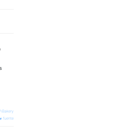
e
s
PiBakery
fuente