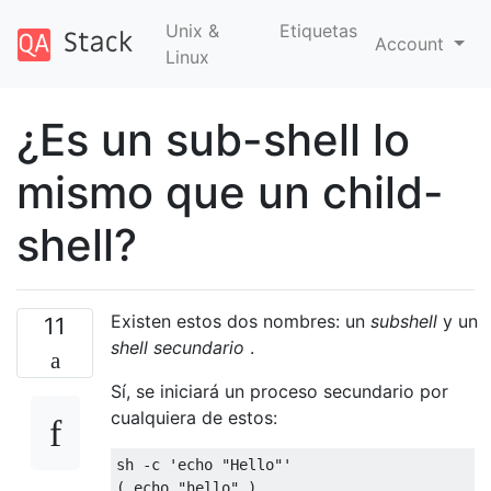
Unix &
Etiquetas
Account
Linux
¿Es un sub-shell lo
mismo que un child-
shell?
Existen estos dos nombres: un
subshell
y un
11
shell secundario
.
Sí, se iniciará un proceso secundario por
cualquiera de estos:
sh 
-
c 
'echo "Hello"'
(
 echo 
"hello"
)