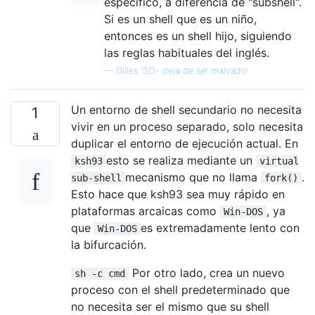
específico, a diferencia de "subshell".
Si es un shell que es un niño,
entonces es un shell hijo, siguiendo
las reglas habituales del inglés.
—
Gilles 'SO- deja de ser malvado'
Un entorno de shell secundario no necesita
1
vivir en un proceso separado, solo necesita
duplicar el entorno de ejecución actual. En
esto se realiza mediante un
ksh93
virtual
mecanismo que no llama
.
sub-shell
fork()
Esto hace que ksh93 sea muy rápido en
plataformas arcaicas como
, ya
Win-DOS
que
es extremadamente lento con
Win-DOS
la bifurcación.
Por otro lado, crea un nuevo
sh -c cmd
proceso con el shell predeterminado que
no necesita ser el mismo que su shell