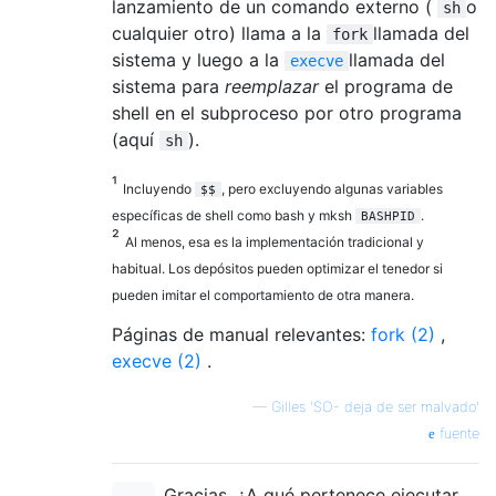
lanzamiento de un comando externo (
o
sh
cualquier otro) llama a la
llamada del
fork
sistema y luego a la
llamada del
execve
sistema para
reemplazar
el programa de
shell en el subproceso por otro programa
(aquí
).
sh
¹
Incluyendo
, pero excluyendo algunas variables
$$
específicas de shell como bash y mksh
.
BASHPID
²
Al menos, esa es la implementación tradicional y
habitual. Los depósitos pueden optimizar el tenedor si
pueden imitar el comportamiento de otra manera.
Páginas de manual relevantes:
fork (2)
,
execve (2)
.
—
Gilles 'SO- deja de ser malvado'
fuente
Gracias. ¿A qué pertenece ejecutar