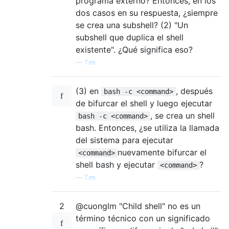
programa externo? Entonces, en los
dos casos en su respuesta, ¿siempre
se crea una subshell? (2) "Un
subshell que duplica el shell
existente". ¿Qué significa eso?
—
Tim
(3) en
, después
bash -c <command>
de bifurcar el shell y luego ejecutar
, se crea un shell
bash -c <command>
bash. Entonces, ¿se utiliza la llamada
del sistema para ejecutar
nuevamente bifurcar el
<command>
shell bash y ejecutar
?
<command>
—
Tim
2
@cuonglm "Child shell" no es un
término técnico con un significado