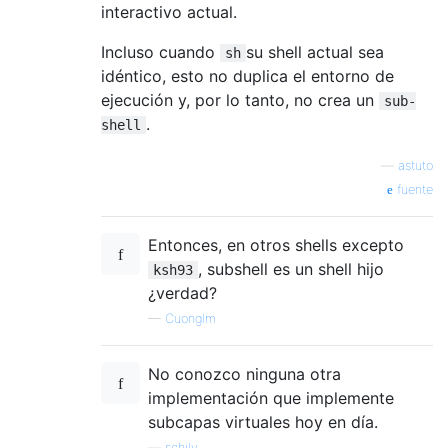
interactivo actual.
Incluso cuando
su shell actual sea
sh
idéntico, esto no duplica el entorno de
ejecución y, por lo tanto, no crea un
sub-
.
shell
—
astuto
fuente
Entonces, en otros shells excepto
, subshell es un shell hijo
ksh93
¿verdad?
—
Cuonglm
No conozco ninguna otra
implementación que implemente
subcapas virtuales hoy en día.
—
schily