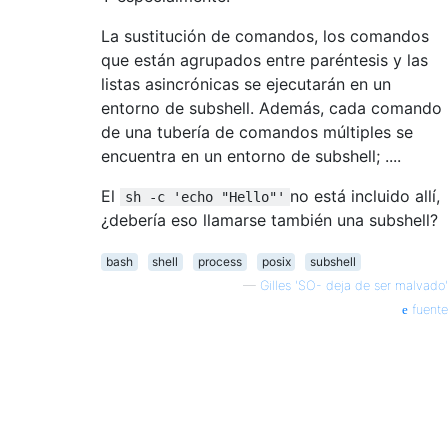
La sustitución de comandos, los comandos
que están agrupados entre paréntesis y las
listas asincrónicas se ejecutarán en un
entorno de subshell. Además, cada comando
de una tubería de comandos múltiples se
encuentra en un entorno de subshell; ....
El
no está incluido allí,
sh -c 'echo "Hello"'
¿debería eso llamarse también una subshell?
bash
shell
process
posix
subshell
—
Gilles 'SO- deja de ser malvado'
fuente