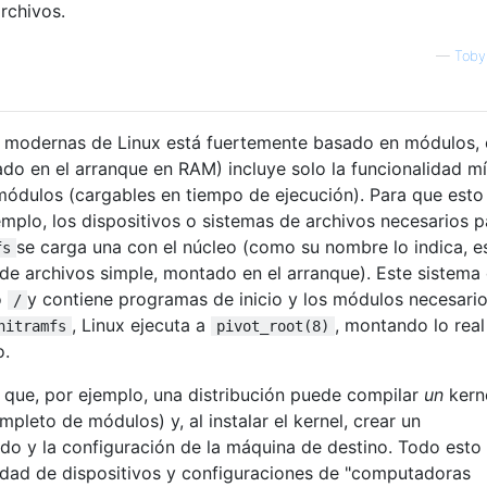
rchivos.
—
Toby
es modernas de Linux está fuertemente basado en módulos, 
ado en el arranque en RAM) incluye solo la funcionalidad m
módulos (cargables en tiempo de ejecución). Para que esto
mplo, los dispositivos o sistemas de archivos necesarios p
se carga una con el núcleo (como su nombre lo indica, e
fs
e archivos simple, montado en el arranque). Este sistema
o
y contiene programas de inicio y los módulos necesario
/
, Linux ejecuta a
, montando lo rea
nitramfs
pivot_root(8)
o.
 que, por ejemplo, una distribución puede compilar
un
kern
pleto de módulos) y, al instalar el kernel, crear un
do y la configuración de la máquina de destino. Todo esto
edad de dispositivos y configuraciones de "computadoras