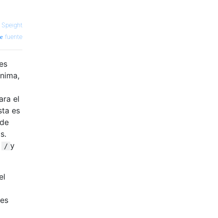
 Speight
fuente
es
ínima,
ara el
sta es
 de
s.
l
y
/
el
 es