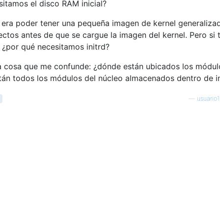
itamos el disco RAM inicial?
d era poder tener una pequeña imagen de kernel generaliza
rectos antes de que se cargue la imagen del kernel. Pero si
, ¿por qué necesitamos initrd?
ra cosa que me confunde: ¿dónde están ubicados los módul
tán todos los módulos del núcleo almacenados dentro de in
d
—
usuario