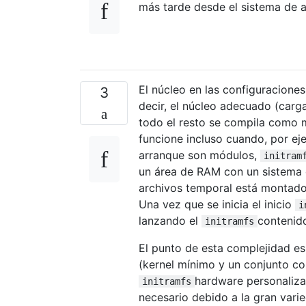
más tarde desde el sistema de a
El núcleo en las configuracion
3
decir, el núcleo adecuado (carg
todo el resto se compila como 
funcione incluso cuando, por eje
arranque son módulos,
initram
un área de RAM con un sistema d
archivos temporal está montad
Una vez que se inicia el inicio
i
lanzando el
contenid
initramfs
El punto de esta complejidad es
(kernel mínimo y un conjunto com
hardware personaliza
initramfs
necesario debido a la gran vari