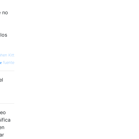
e no
los
hen Kitt
fuente
el
leo
ifica
en
ar