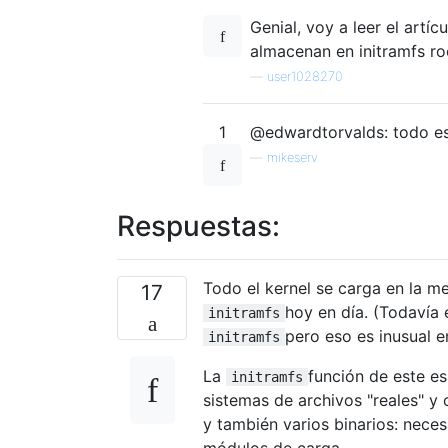
Genial, voy a leer el artí
almacenan en initramfs ro
—
user1028270
1
@edwardtorvalds: todo e
—
mikeserv
Respuestas:
Todo el kernel se carga en la m
17
hoy en día. (Todavía 
initramfs
pero eso es inusual en
initramfs
La
función de este es
initramfs
sistemas de archivos "reales" y
y también varios binarios: nece
módulos de carga.