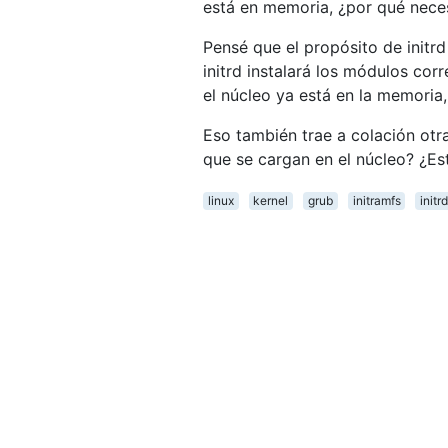
está en memoria, ¿por qué neces
Pensé que el propósito de initr
initrd instalará los módulos cor
el núcleo ya está en la memoria
Eso también trae a colación ot
que se cargan en el núcleo? ¿Es
linux
kernel
grub
initramfs
initr