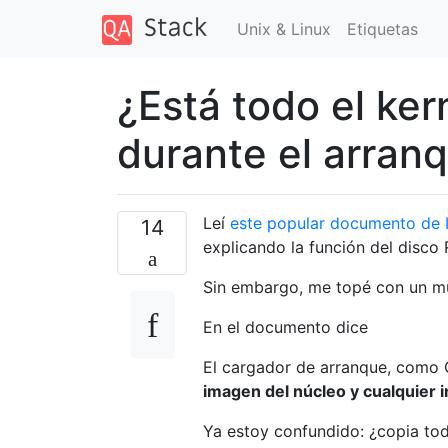
Unix & Linux
Etiquetas
¿Está todo el ke
durante el arran
Leí
este popular documento de 
14
explicando la función del disco 
Sin embargo, me topé con un mu
En el documento dice
El cargador de arranque, como G
imagen del núcleo y cualquier 
Ya estoy confundido: ¿copia tod