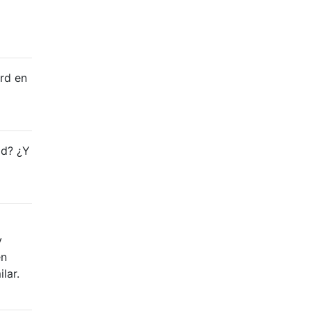
trd en
ad? ¿Y
y
én
lar.