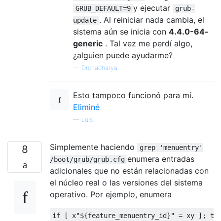
y ejecutar
GRUB_DEFAULT=9
grub-
. Al reiniciar nada cambia, el
update
sistema aún se inicia con
4.4.0-64-
generic
. Tal vez me perdí algo,
¿alguien puede ayudarme?
—
Dronacharya
Esto tampoco funcionó para mí.
Eliminé
—
Luis
Simplemente haciendo
8
grep 'menuentry'
enumera entradas
/boot/grub/grub.cfg
adicionales que no están relacionadas con
el núcleo real o las versiones del sistema
operativo. Por ejemplo, enumera
if [ x"${feature_menuentry_id}" = xy ]; the