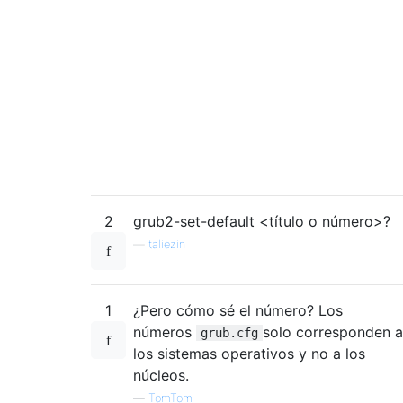
2
grub2-set-default <título o número>?
—
taliezin
1
¿Pero cómo sé el número? Los
números
solo corresponden a
grub.cfg
los sistemas operativos y no a los
núcleos.
—
TomTom