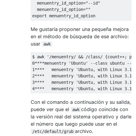
  menuentry_id_option="--id"

  menuentry_id_option=""

Me gustaría proponer una pequeña mejora
en el método de búsqueda de ese archivo:
usar
awk
$ awk '/menuentry/ && /class/ {count++; pri
0****menuentry 'Ubuntu' --class ubuntu --cl
1****   menuentry 'Ubuntu, with Linux 3.19
2****   menuentry 'Ubuntu, with Linux 3.19
3****   menuentry 'Ubuntu, with Linux 3.13
Con el comando a continuación y su salida,
puede ver que el
código coincide con
awk
la versión real del sistema operativo y darle
el número que luego puede usar en el
archivo.
/etc/default/grub