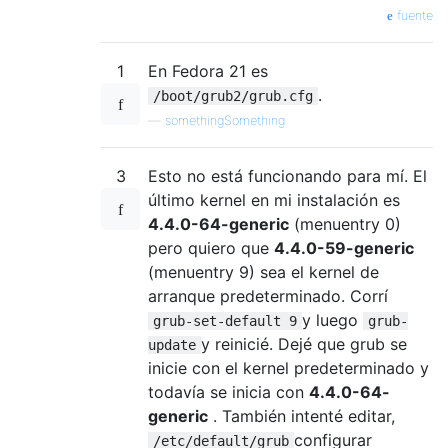
fuente
1
En Fedora 21 es
.
/boot/grub2/grub.cfg
—
somethingSomething
3
Esto no está funcionando para mí. El
último kernel en mi instalación es
4.4.0-64-generic
(menuentry 0)
pero quiero que
4.4.0-59-generic
(menuentry 9) sea el kernel de
arranque predeterminado. Corrí
y luego
grub-set-default 9
grub-
y reinicié. Dejé que grub se
update
inicie con el kernel predeterminado y
todavía se inicia con
4.4.0-64-
generic
. También intenté editar,
configurar
/etc/default/grub