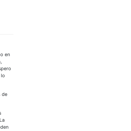
go en
,
spero
 lo
s de
s
 La
eden