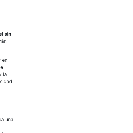
l sin
rán
r en
de
y la
esidad
ea una