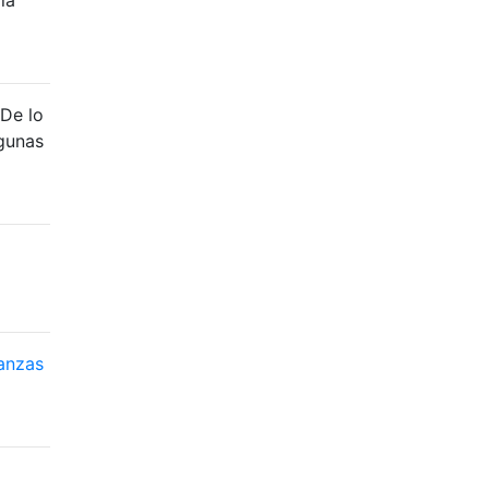
 De lo
lgunas
anzas