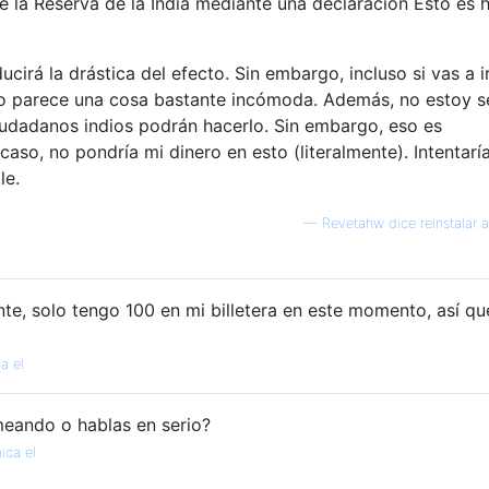
 la Reserva de la India mediante una declaración Esto es 
cirá la drástica del efecto. Sin embargo, incluso si vas a ir
sto parece una cosa bastante incómoda. Además, no estoy 
iudadanos indios podrán hacerlo. Sin embargo, eso es
caso, no pondría mi dinero en esto (literalmente). Intentarí
le.
—
Revetahw dice reinstalar 
e, solo tengo 100 en mi billetera en este momento, así qu
a el
eando o hablas en serio?
ica el