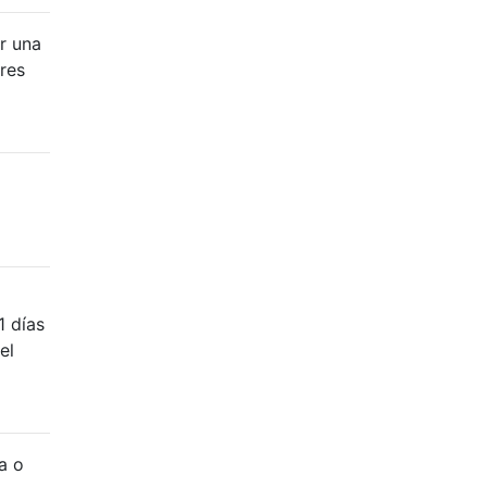
r una
res
1 días
el
a o