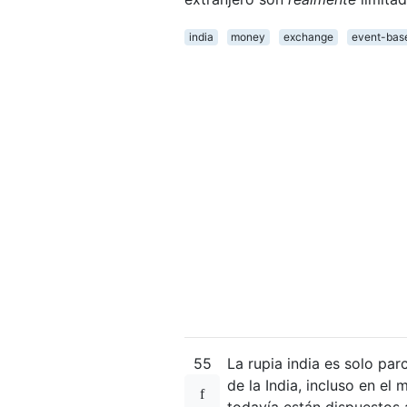
india
money
exchange
event-bas
55
La rupia india es solo par
de la India, incluso en el
todavía están dispuestos 