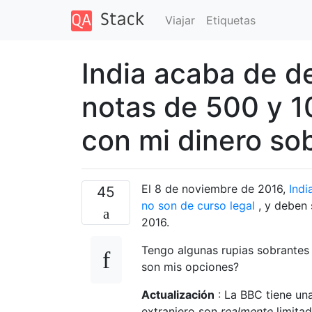
Viajar
Etiquetas
India acaba de d
notas de 500 y 1
con mi dinero so
El 8 de noviembre de 2016,
Indi
45
no son de curso legal
, y deben 
2016.
Tengo algunas rupias sobrantes y
son mis opciones?
Actualización
: La BBC tiene una
extranjero son
realmente
limita