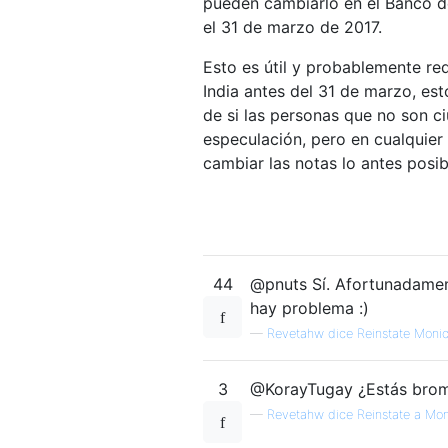
pueden cambiarlo en el Banco de
el 31 de marzo de 2017.
Esto es útil y probablemente redu
India antes del 31 de marzo, e
de si las personas que no son c
especulación, pero en cualquier 
cambiar las notas lo antes posib
44
@pnuts Sí. Afortunadament
hay problema :)
—
Revetahw dice Reinstate Monic
3
@KorayTugay ¿Estás brom
—
Revetahw dice Reinstate a Mon