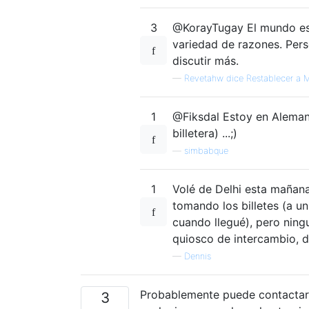
3
@KorayTugay El mundo es 
variedad de razones. Per
discutir más.
—
Revetahw dice Restablecer a M
1
@Fiksdal Estoy en Alemani
billetera) ...;)
—
simbabque
1
Volé de Delhi esta mañana
tomando los billetes (a u
cuando llegué), pero ningu
quiosco de intercambio, d
—
Dennis
Probablemente puede contactar a
3