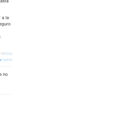
hasta
 a la
seguro
a
a Mónica
fuente
e no