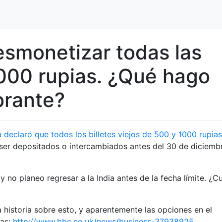
esmonetizar todas las
000 rupias. ¿Qué hago
brante?
a declaró que todos los billetes viejos de 500 y 1000 rupia
ser depositados o intercambiados antes del 30 de diciemb
 no planeo regresar a la India antes de la fecha límite. ¿C
 historia sobre esto, y aparentemente las opciones en el
das:
http://www.bbc.co.uk/news/business-37938925