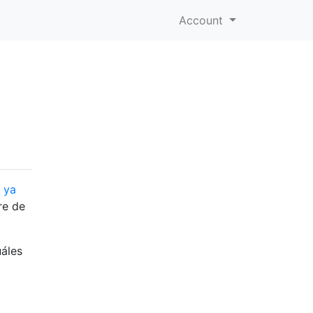
Account
s ya
re de
uáles