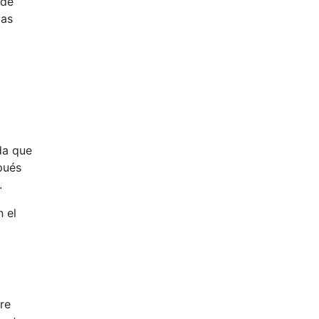
 de
las
da que
pués
.
 el
re