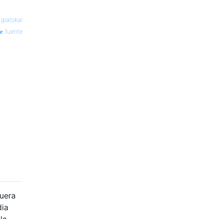
—
jpatokal
fuente
fuera
dia
la