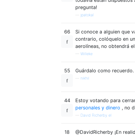
pregunta!
—
jpatokal
66
Si conoce a alguien que v
contrario, colóquelo en 
aerolíneas, no obtendrá el 
—
Willeke
55
Guárdalo como recuerdo.
—
nikhil
44
Estoy votando para cerra
personales y dinero
, no d
—
David Richerby el
18
@DavidRicherby ¡En realida