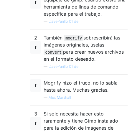
herramienta de línea de comando
específica para el trabajo.
—
DaveParillo 01 de
2
También
sobrescribirá las
mogrify
imágenes originales, úselas
para crear nuevos archivos
convert
en el formato deseado.
—
DaveParillo 01 de
Mogrify hizo el truco, no lo sabía
hasta ahora. Muchas gracias.
—
Alex Marshall
3
Si solo necesita hacer esto
raramente y tiene Gimp instalado
para la edición de imágenes de