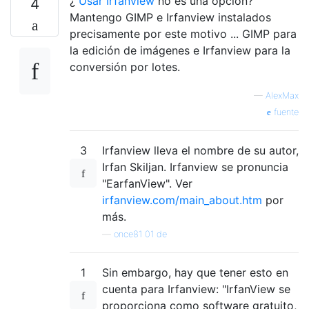
¿
Usar Irfanview
no es una opción?
4
Mantengo GIMP e Irfanview instalados
precisamente por este motivo ... GIMP para
la edición de imágenes e Irfanview para la
conversión por lotes.
—
AlexMax
fuente
3
Irfanview lleva el nombre de su autor,
Irfan Skiljan. Irfanview se pronuncia
"EarfanView". Ver
irfanview.com/main_about.htm
por
más.
—
once81 01 de
1
Sin embargo, hay que tener esto en
cuenta para Irfanview: "IrfanView se
proporciona como software gratuito,