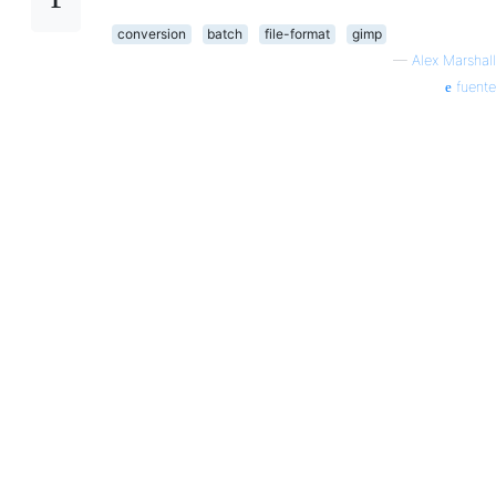
conversion
batch
file-format
gimp
—
Alex Marshall
fuente