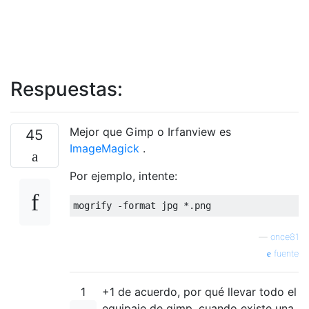
Respuestas:
Mejor que Gimp o Irfanview es
45
ImageMagick
.
Por ejemplo, intente:
—
once81
fuente
1
+1 de acuerdo, por qué llevar todo el
equipaje de gimp, cuando existe una