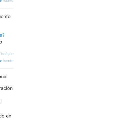
fuente
iento
a?
io
TheAgile
fuente
nal.
ración
o"
ado en