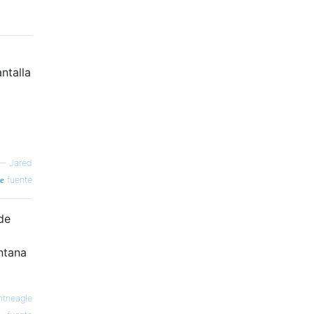
ntalla
—
Jared
fuente
de
ntana
tneagle