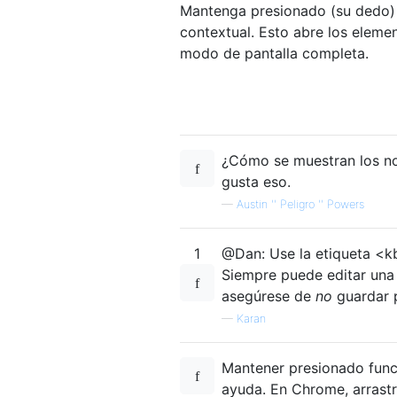
Mantenga presionado (su dedo) e
contextual. Esto abre los eleme
modo de pantalla completa.
¿Cómo se muestran los no
gusta eso.
—
Austin '' Peligro '' Powers
1
@Dan: Use la etiqueta <
Siempre puede editar una 
asegúrese de
no
guardar p
—
Karan
Mantener presionado func
ayuda. En Chrome, arrastr