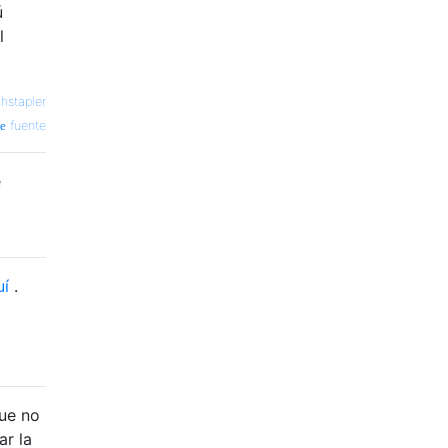
ú
l
hstapler
fuente
e
uí
.
o
que no
ar la