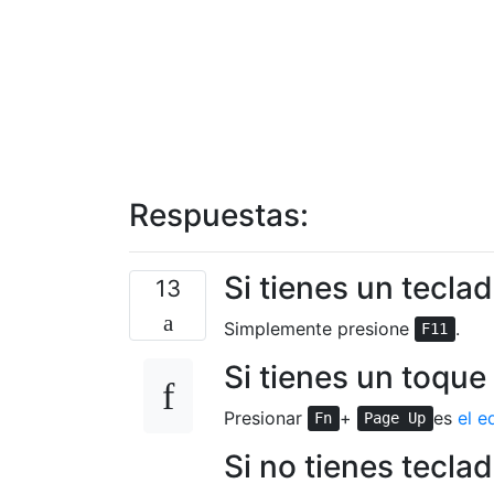
Respuestas:
Si tienes un tecla
13
Simplemente presione
.
F11
Si tienes un toque
Presionar
+
es
el e
Fn
Page Up
Si no tienes tecla