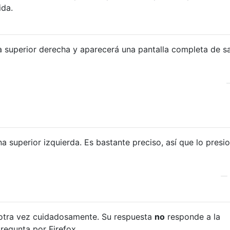
ida.
na superior derecha y aparecerá una pantalla completa de sa
na superior izquierda. Es bastante preciso, así que lo presi
—
a otra vez cuidadosamente. Su respuesta
no
responde a la
regunta por Firefox.