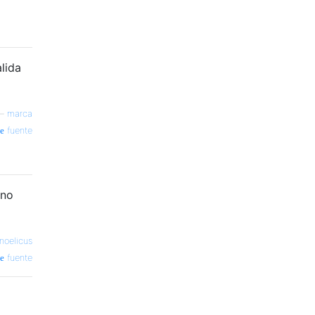
lida
—
marca
fuente
ono
noelicus
fuente