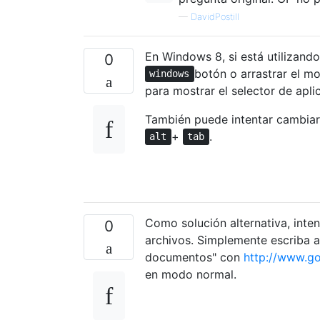
—
DavidPostill
En Windows 8, si está utilizando
0
botón o arrastrar el mo
windows
para mostrar el selector de aplic
También puede intentar cambiar 
+
.
alt
tab
Como solución alternativa, inte
0
archivos. Simplemente escriba a
documentos" con
http://www.g
en modo normal.