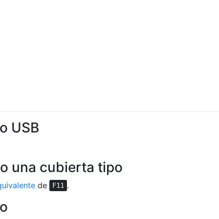
do USB
 o una cubierta tipo
quivalente
de
.
F11
do