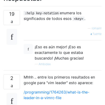
enumera los
19
:help key-notation
significados de todos esos
.
<key>
—
romainl
fuente
¡Eso es aún mejor! ¡Eso es
exactamente lo que estaba
buscando! ¡Muchas gracias!
—
Ambidex
Mhhh .. entre los primeros resultados en
2
google para "vim leader" esto aparece:
/programming/1764263/what-is-the-
leader-in-a-vimrc-file