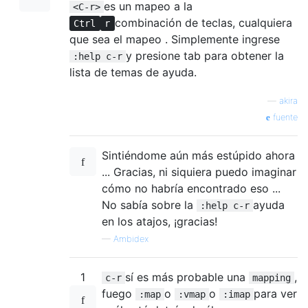
es un mapeo a la
<C-r>
combinación de teclas, cualquiera
Ctrl
r
que sea el mapeo . Simplemente ingrese
y presione tab para obtener la
:help c-r
lista de temas de ayuda.
—
akira
fuente
Sintiéndome aún más estúpido ahora
... Gracias, ni siquiera puedo imaginar
cómo no habría encontrado eso ...
No sabía sobre la
ayuda
:help c-r
en los atajos, ¡gracias!
—
Ambidex
1
sí es más probable una
,
c-r
mapping
fuego
o
o
para ver
:map
:vmap
:imap