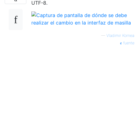
UTF-8.
—
Vladimir Kornea
fuente