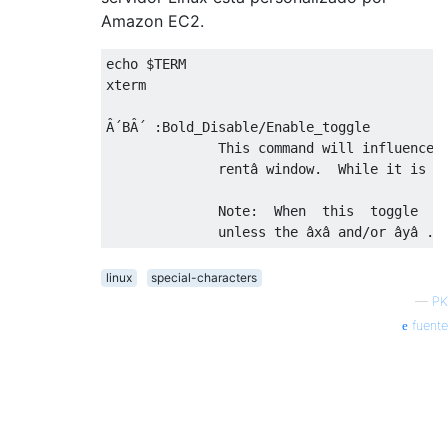
Amazon EC2.
echo $TERM

xterm

Â´BÂ´ :Bold_Disable/Enable_toggle

              This command will influence u
              rentâ window.  While it is in
              Note:  When  this  toggle  is
linux
special-characters
—
PK
fuente