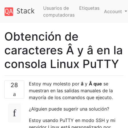
Usuarios de
Etiquetas
Account
computadoras
Obtención de
caracteres Â y â en la
consola Linux PuTTY
Estoy muy molesto por
â
y
Â que
se
28
muestran en las salidas manuales de la
mayoría de los comandos que ejecuto.
¿Alguien puede sugerir una solución?
Estoy usando PuTTY en modo SSH y mi
servidor Linux está personalizado por