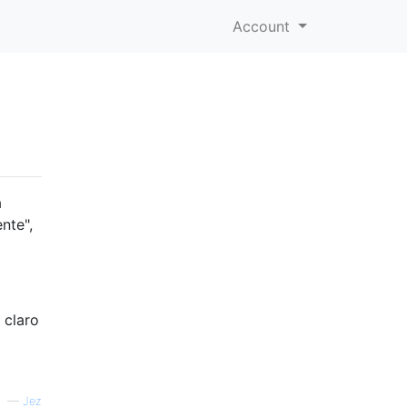
Account
a
nte",
 claro
—
Jez