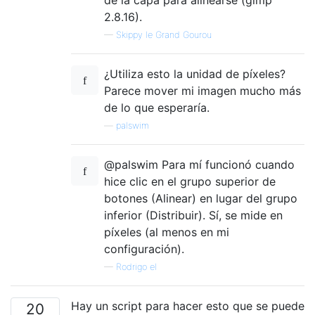
de la capa para alinearse (gimp
2.8.16).
—
Skippy le Grand Gourou
¿Utiliza esto la unidad de píxeles?
Parece mover mi imagen mucho más
de lo que esperaría.
—
palswim
@palswim Para mí funcionó cuando
hice clic en el grupo superior de
botones (Alinear) en lugar del grupo
inferior (Distribuir). Sí, se mide en
píxeles (al menos en mi
configuración).
—
Rodrigo el
Hay un script para hacer esto que se puede
20