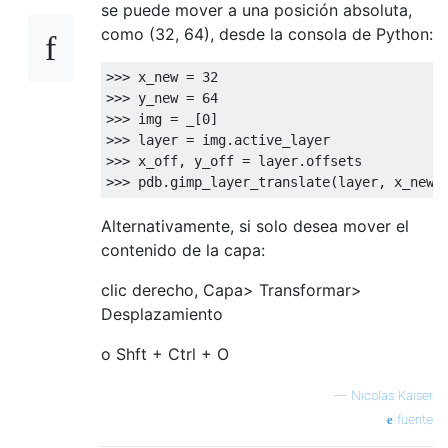
se puede mover a una posición absoluta,
como (32, 64), desde la consola de Python:
>>> x_new = 32

>>> y_new = 64

>>> img = _[0]

>>> layer = img.active_layer

>>> x_off, y_off = layer.offsets

Alternativamente, si solo desea mover el
contenido de la capa:
clic derecho, Capa> Transformar>
Desplazamiento
o Shft + Ctrl + O
—
Nicolas Kaiser
fuente