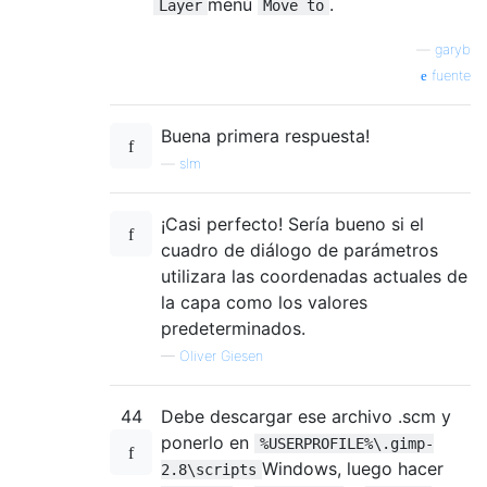
menú
.
Layer
Move to
—
garyb
fuente
Buena primera respuesta!
—
slm
¡Casi perfecto! Sería bueno si el
cuadro de diálogo de parámetros
utilizara las coordenadas actuales de
la capa como los valores
predeterminados.
—
Oliver Giesen
44
Debe descargar ese archivo .scm y
ponerlo en
%USERPROFILE%\.gimp-
Windows, luego hacer
2.8\scripts