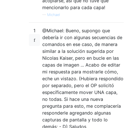
acoplarse, así que no tuve que
      (orig-selection 0)

mencionarlo para cada capa!
   )

—
Michael
   (gimp-image-undo-disable orig-image)

   (set! orig-selection (car (gimp-selectio
   (gimp-selection-none orig-image)

1
@Michael: Bueno, supongo que
debería ir con algunas secuencias de
   (set! x-os x-offset)

comandos en ese caso, de manera
   (set! y-os y-offset)

similar a la solución sugerida por
   (set! layers (get-all-layers orig-image)
Nicolas Kaiser, pero en bucle en las
   (while (pair? layers)

capas de imagen ... Acabo de editar
     (move-layer orig-image (car layers) x-
     (set! layers (cdr layers))

mi respuesta para mostrarle cómo,
     (set! layerpos (+ layerpos 1))

eche un vistazo. (Hubiera respondido
   )

por separado, pero el OP solicitó
   (gimp-displays-flush)

específicamente mover UNA capa,
   (gimp-selection-load orig-selection)

no todas. Si hace una nueva
   (gimp-image-remove-channel orig-image or
pregunta para esto, me complacería
   (gimp-image-undo-enable orig-image)

responderle agregando algunas
  )

)

capturas de pantalla y todo lo
demás; - D) Saludos