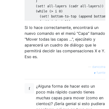
     )

     (set! all-layers (cadr all-layers))

     (while (> i 0)

       (set! bottom-to-top (append bottom-t
       (set! i (- i 1))

     )

Si lo hace correctamente, encontrará un
     bottom-to-top

nuevo comando en el menú "Capa" llamado
    )

"Mover todas las capas ...", ejecútelo y
  )

aparecerá un cuadro de diálogo que le
  (define (move-layer orig-image layer-id o
permitirá decidir las compensaciones X e Y.
    (gimp-layer-set-offsets

Eso es.
      layer-id

      offset-x

—
danicotra
      offset-y

    )

fuente
  )

  (let* (

¿Alguna forma de hacer esto un
      (layers nil)

poco más rápido cuando tienes
      (layerpos 1)

muchas
capas para mover (como en
      (layer-id "")

      (x-os 0)

cientos)? ¡Sería genial si esto pudiera
      (y-os 0)
