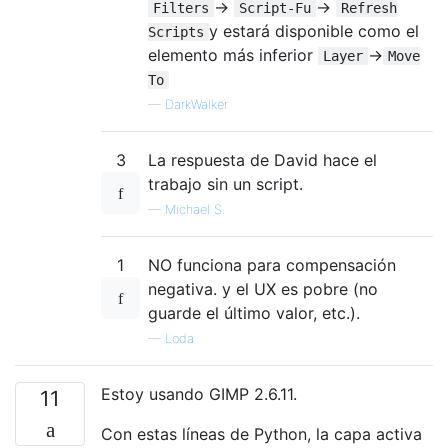
->
->
Filters
Script-Fu
Refresh
y estará disponible como el
Scripts
elemento más inferior
->
Layer
Move
To
—
DarkWalker
3
La respuesta de David hace el
trabajo sin un script.
—
Michael S.
1
NO funciona para compensación
negativa. y el UX es pobre (no
guarde el último valor, etc.).
—
Loda
Estoy usando GIMP 2.6.11.
11
Con estas líneas de Python, la capa activa