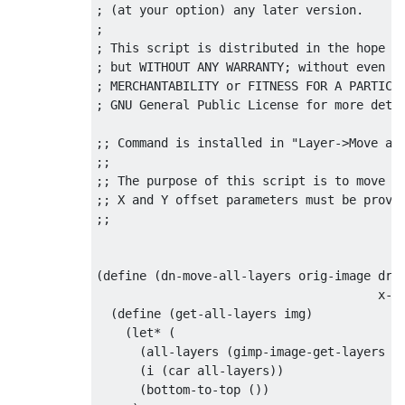
; (at your option) any later version.

;

; This script is distributed in the hope th
; but WITHOUT ANY WARRANTY; without even th
; MERCHANTABILITY or FITNESS FOR A PARTICUL
; GNU General Public License for more detai
;; Command is installed in "Layer->Move all
;;

;; The purpose of this script is to move al
;; X and Y offset parameters must be provid
;;

(define (dn-move-all-layers orig-image draw
                                       x-of
  (define (get-all-layers img)

    (let* (

      (all-layers (gimp-image-get-layers im
      (i (car all-layers))

      (bottom-to-top ())
