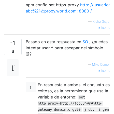
npm config set https-proxy
http: // usuario:
abc%21@proxy.world.com: 8080 /
—
Richa Goyal
fuente
Basado en esta respuesta en
SO
, ¿puedes
-1
intentar usar ^ para escapar del símbolo
@?
—
Mike Cornell
fuente
En respuesta a ambos, el conjunto es
exitoso, es la herramienta que usa la
variable de entorno:
set
http_proxy=http://foo:B^@r@http-
gateway.domain.org:80
jruby -S gem