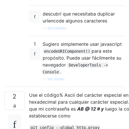
descubrí que necesitaba duplicar
urlencode algunos caracteres
—
dovidweisz
1
Sugiero simplemente usar javascript
para este
encodeURIComponent()
propósito. Puede usar fácilmente su
navegador
DeveloperTools ->
.
Console
—
Mir-Ismaili
Use el código% Ascii del carácter especial en
2
hexadecimal para cualquier carácter especia
que mi contraseña es
AB @ 12 # y
luego la c
establecerse como
git config --global http.proxy