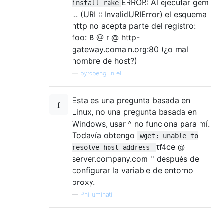
ERROR: Al ejecutar gem
install rake
... (URI :: InvalidURIError) el esquema
http no acepta parte del registro:
foo: B @ r @ http-
gateway.domain.org:80 (¿o mal
nombre de host?)
—
pyropenguin el
Esta es una pregunta basada en
Linux, no una pregunta basada en
Windows, usar ^ no funciona para mí.
Todavía obtengo
wget: unable to
tf4ce @
resolve host address
server.company.com '' después de
configurar la variable de entorno
proxy.
—
Philluminati