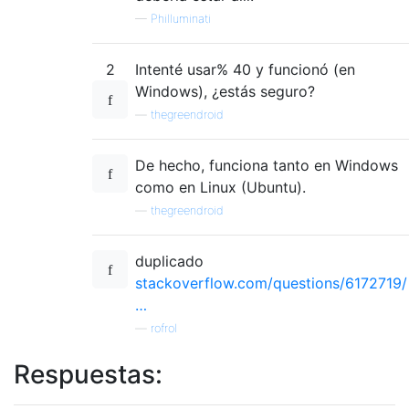
—
Philluminati
2
Intenté usar% 40 y funcionó (en
Windows), ¿estás seguro?
—
thegreendroid
De hecho, funciona tanto en Windows
como en Linux (Ubuntu).
—
thegreendroid
duplicado
stackoverflow.com/questions/6172719/
…
—
rofrol
Respuestas: