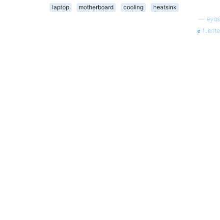
laptop
motherboard
cooling
heatsink
—
eyqs
fuente