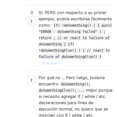
3
Sí, PERO con respecto a su primer
ejemplo, podría escribirse fácilmente
como:
if( !doSomething() ) { puts(
"ERROR - doSomething failed" ) ;
return ; // or react to failure of
doSomething } if(
!doSomethingElse() ) { // react to
failure of doSomethingElse() }
—
bobobobo
Por qué no ... Pero luego, todavía
encuentro
doSomething();
mejor porque
doSomethingElse(); ...
si necesito agregar if / while / etc.
declaraciones para fines de
ejecución normal, no quiero que se
mezclen con if / while / etc.