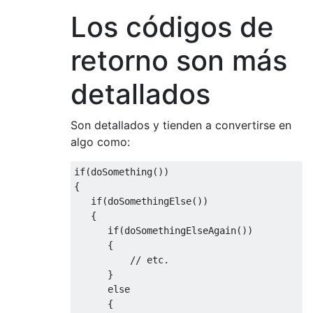
Los códigos de
retorno son más
detallados
Son detallados y tienden a convertirse en
algo como:
if(doSomething())

{

   if(doSomethingElse())

   {

      if(doSomethingElseAgain())

      {

          // etc.

      }

      else

      {
