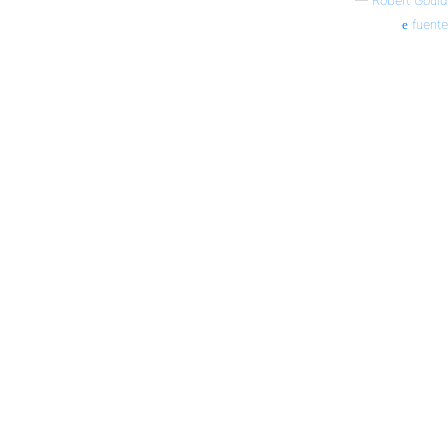
—
Robert Gould
fuente