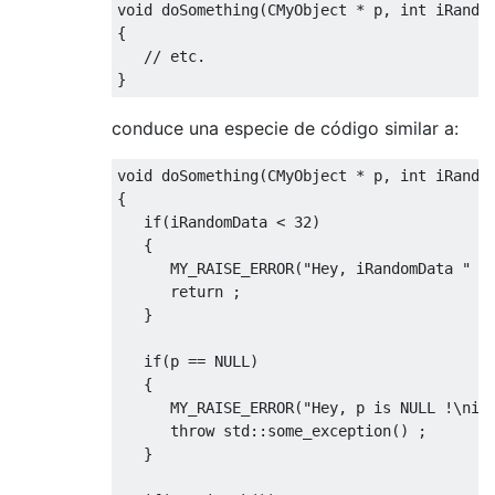
void doSomething(CMyObject * p, int iRandom
{

   // etc.

conduce una especie de código similar a:
void doSomething(CMyObject * p, int iRandom
{

   if(iRandomData < 32)

   {

      MY_RAISE_ERROR("Hey, iRandomData " <<
      return ;

   }

   if(p == NULL)

   {

      MY_RAISE_ERROR("Hey, p is NULL !\niRa
      throw std::some_exception() ;

   }
