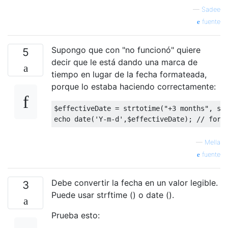
—
Sadee
fuente
Supongo que con "no funcionó" quiere
5
decir que le está dando una marca de
tiempo en lugar de la fecha formateada,
porque lo estaba haciendo correctamente:
$effectiveDate = strtotime(
"+3 months"
, st
echo
 date(
'Y-m-d'
,$effectiveDate); 
// form
—
Mella
fuente
Debe convertir la fecha en un valor legible.
3
Puede usar strftime () o date ().
Prueba esto: