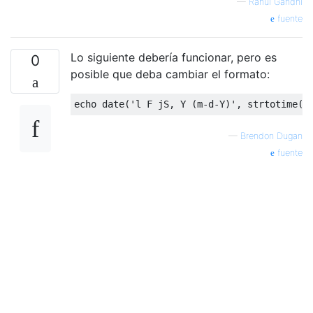
—
Rahul Gandhi
fuente
Lo siguiente debería funcionar, pero es
0
posible que deba cambiar el formato:
echo
 date(
'l F jS, Y (m-d-Y)'
, strtotime(
'
—
Brendon Dugan
fuente