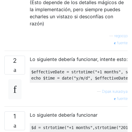
(Esto depende de los detalles mágicos de
la implementación, pero siempre puedes
echarles un vistazo si desconfías con
razón)
—
regocijo
fuente
Lo siguiente debería funcionar, intente esto:
2
$effectiveDate = strtotime(
"+1 months"
, st
echo
 $time = date(
"y/m/d"
—
Dipak kukadiya
fuente
Lo siguiente debería funcionar
1
$d = strtotime(
"+1 months"
,strtotime(
"2015