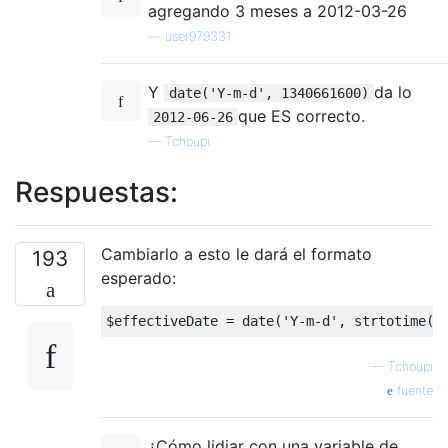
agregando 3 meses a 2012-03-26
—
user979331
Y
da lo
date('Y-m-d', 1340661600)
que ES correcto.
2012-06-26
—
Tchoupi
Respuestas:
Cambiarlo a esto le dará el formato
193
esperado:
$effectiveDate = date(
'Y-m-d'
, strtotime(
"
—
Tchoupi
fuente
¿Cómo lidiar con una variable de