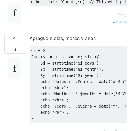
echo
   date(
"Y-m-d"
,$d); 
// This will prin
—
Ricky
fuente
Agregue n días, meses y años
1
$n = 
2
for
 ($i = 
0
; $i <= $n; $i++){

    $d = strtotime(
"
$i
 days"
);

    $x = strtotime(
"
$i
 month"
);

    $y = strtotime(
"
$i
 year"
);

echo
"Dates : "
.$dates = date(
'd M Y'
,
echo
"<br>"
;

echo
"Months : "
.$months = date(
'M Y'
,
echo
'<br>'
;

echo
"Years : "
.$years = date(
'Y'
, 
"+
$
echo
'<br>'
;
