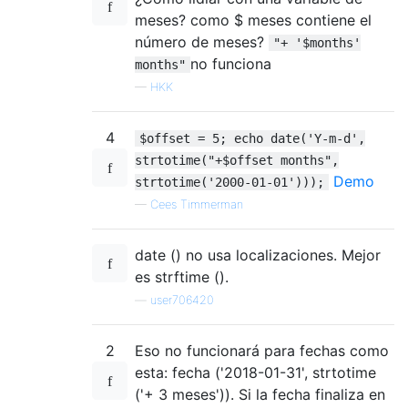
meses? como $ meses contiene el
número de meses?
"+ '$months'
no funciona
months"
—
HKK
4
$offset = 5; echo date('Y-m-d',
strtotime("+$offset months",
Demo
strtotime('2000-01-01')));
—
Cees Timmerman
date () no usa localizaciones. Mejor
es strftime ().
—
user706420
2
Eso no funcionará para fechas como
esta: fecha ('2018-01-31', strtotime
('+ 3 meses')). Si la fecha finaliza en