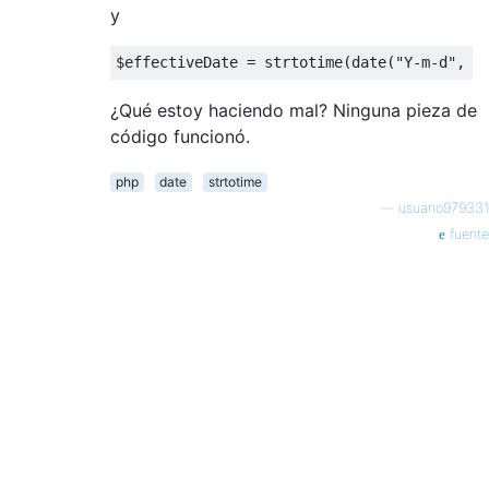
y
$effectiveDate = strtotime(date(
"Y-m-d"
, s
¿Qué estoy haciendo mal? Ninguna pieza de
código funcionó.
php
date
strtotime
—
usuario979331
fuente