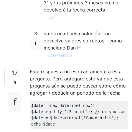
31 y los próximos 3 meses no, no
devolverá la fecha correcta.
—
Dan H
3
no es una buena solución - no
devuelve valores correctos - como
mencionó Dan H
—
Josef Vancura
Esta respuesta no es exactamente a esta
17
pregunta. Pero agregaré esto ya que esta
pregunta aún se puede buscar sobre cómo
agregar / deducir un período de la fecha.
$date = 
new
 DateTime(
'now'
);

$date->modify(
'+3 month'
); 
// or you can u
$date = $date->format(
'Y-m-d h:i:s'
echo