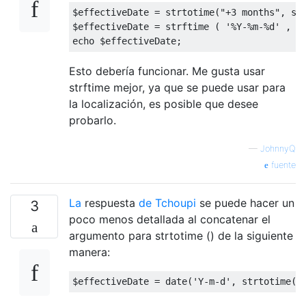
$effectiveDate = strtotime(
"+3 months"
, st
$effectiveDate = strftime ( 
'%Y-%m-%d'
echo
Esto debería funcionar. Me gusta usar
strftime mejor, ya que se puede usar para
la localización, es posible que desee
probarlo.
—
JohnnyQ
fuente
La
respuesta
de Tchoupi
se puede hacer un
3
poco menos detallada al concatenar el
argumento para strtotime () de la siguiente
manera:
$effectiveDate = date(
'Y-m-d'
, strtotime($