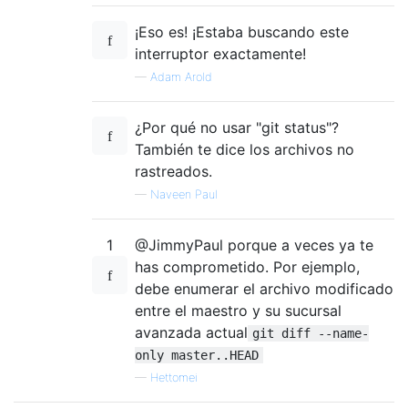
¡Eso es! ¡Estaba buscando este
interruptor exactamente!
—
Adam Arold
¿Por qué no usar "git status"?
También te dice los archivos no
rastreados.
—
Naveen Paul
1
@JimmyPaul porque a veces ya te
has comprometido. Por ejemplo,
debe enumerar el archivo modificado
entre el maestro y su sucursal
avanzada actual
git diff --name-
only master..HEAD
—
Hettomei