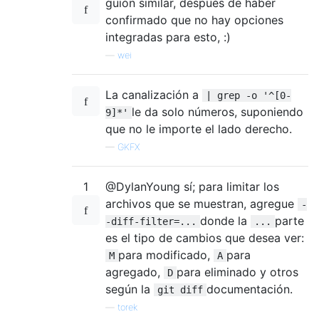
guión similar, después de haber
confirmado que no hay opciones
integradas para esto, :)
—
wei
La canalización a
| grep -o '^[0-
le da solo números, suponiendo
9]*'
que no le importe el lado derecho.
—
GKFX
1
@DylanYoung sí; para limitar los
archivos que se muestran, agregue
-
donde la
parte
-diff-filter=...
...
es el tipo de cambios que desea ver:
para modificado,
para
M
A
agregado,
para eliminado y otros
D
según la
documentación.
git diff
—
torek