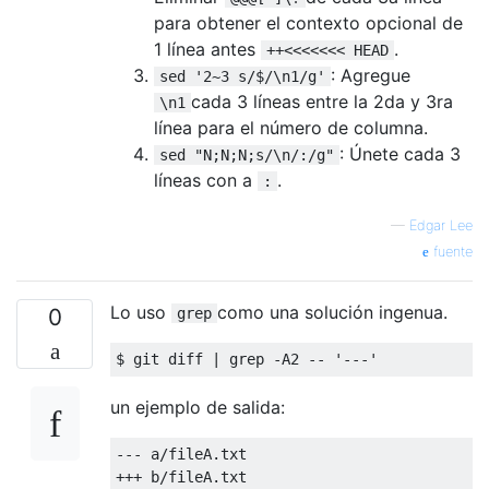
para obtener el contexto opcional de
1 línea antes
.
++<<<<<<< HEAD
: Agregue
sed '2~3 s/$/\n1/g'
cada 3 líneas entre la 2da y 3ra
\n1
línea para el número de columna.
: Únete cada 3
sed "N;N;N;s/\n/:/g"
líneas con a
.
:
—
Edgar Lee
fuente
Lo uso
como una solución ingenua.
0
grep
un ejemplo de salida:
--- a/fileA.txt

+++ b/fileA.txt
