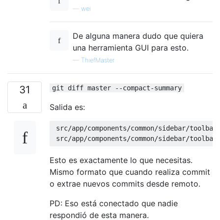
—
wei
De alguna manera dudo que quiera
una herramienta GUI para esto.
—
ThiefMaster
31
git diff master --compact-summary
Salida es:
 src
/
app
/
components
/
common
/
sidebar
/
toolbar
 src
/
app
/
components
/
common
/
sidebar
/
toolbar
Esto es exactamente lo que necesitas.
Mismo formato que cuando realiza commit
o extrae nuevos commits desde remoto.
PD: Eso está conectado que nadie
respondió de esta manera.