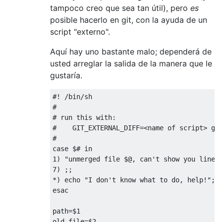
tampoco creo que sea tan útil), pero
es
posible hacerlo en git, con la ayuda de un
script "externo".
Aquí hay uno bastante malo; dependerá de
usted arreglar la salida de la manera que le
gustaría.
#! /bin/sh

#

# run this with:

#    GIT_EXTERNAL_DIFF=<name of script> git
#

case $# in

1) "unmerged file $@, can't show you line n
7) ;;

*) echo "I don't know what to do, help!"; e
esac

path=$1

old_file=$2
