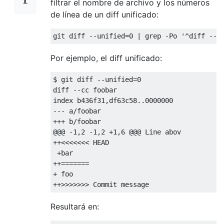
filtrar el nombre de archivo y los números
de línea de un diff unificado:
Por ejemplo, el diff unificado:
$ git diff --unified=0

diff --cc foobar

index b436f31,df63c58..0000000

--- a/foobar

+++ b/foobar

@@@ -1,2 -1,2 +1,6 @@@ Line abov

++<<<<<<< HEAD

 +bar

++=======

+ foo

Resultará en: