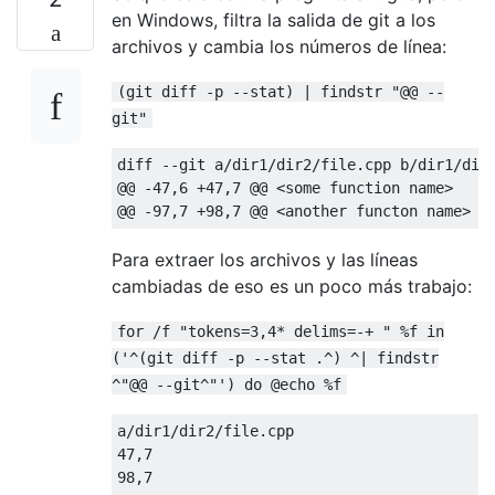
en Windows, filtra la salida de git a los
archivos y cambia los números de línea:
(git diff -p --stat) | findstr "@@ --
git"
diff --git a/dir1/dir2/file.cpp b/dir1/dir2
@@ -47,6 +47,7 @@ <some function name>

Para extraer los archivos y las líneas
cambiadas de eso es un poco más trabajo:
for /f "tokens=3,4* delims=-+ " %f in
('^(git diff -p --stat .^) ^| findstr
^"@@ --git^"') do @echo %f
a/dir1/dir2/file.cpp

47,7
