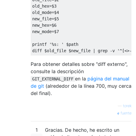
old_hex=$3

old_mode=$4

new_file=$5

new_hex=$6

new_mode=$7

printf '%s: ' $path

Para obtener detalles sobre "diff externo",
consulte la descripción
en la
página del manual
GIT_EXTERNAL_DIFF
de git
(alrededor de la línea 700, muy cerca
del final).
—
torek
fuente
1
Gracias. De hecho, he escrito un