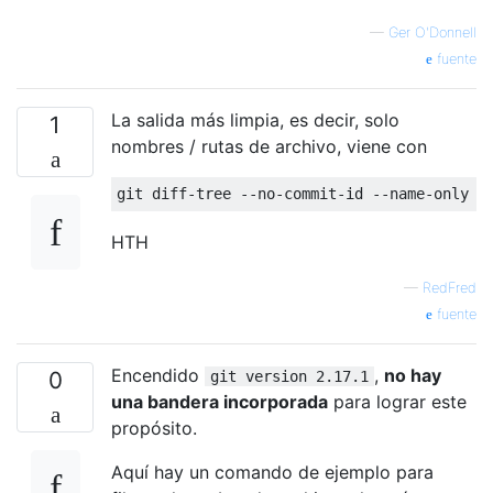
—
Ger O'Donnell
fuente
La salida más limpia, es decir, solo
1
nombres / rutas de archivo, viene con
HTH
—
RedFred
fuente
Encendido
,
no hay
0
git version 2.17.1
una bandera incorporada
para lograr este
propósito.
Aquí hay un comando de ejemplo para