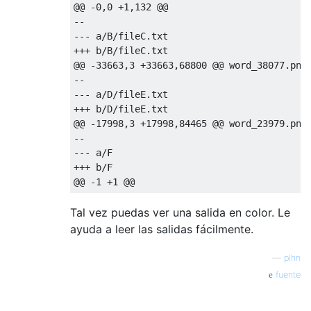
@@ -0,0 +1,132 @@

--

--- a/B/fileC.txt

+++ b/B/fileC.txt

@@ -33663,3 +33663,68800 @@ word_38077.png,
--

--- a/D/fileE.txt

+++ b/D/fileE.txt

@@ -17998,3 +17998,84465 @@ word_23979.png,
--

--- a/F

+++ b/F

Tal vez puedas ver una salida en color. Le
ayuda a leer las salidas fácilmente.
—
plhn
fuente