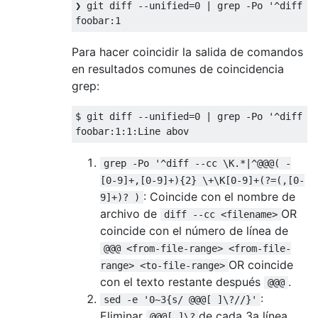
❯ git diff --unified=0 | grep -Po '^diff --
Para hacer coincidir la salida de comandos
en resultados comunes de coincidencia
grep:
$ git diff --unified=0 | grep -Po '^diff -
grep -Po '^diff --cc \K.*|^@@@( -
[0-9]+,[0-9]+){2} \+\K[0-9]+(?=(,[0-
: Coincide con el nombre de
9]+)? )
archivo de
OR
diff --cc <filename>
coincide con el número de línea de
@@@ <from-file-range> <from-file-
OR coincide
range> <to-file-range>
con el texto restante después
.
@@@
:
sed -e '0~3{s/ @@@[ ]\?//}'
Eliminar
de cada 3a línea
@@@[ ]\?