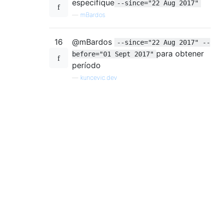
especifique
--since="22 Aug 2017"
—
mBardos
16
@mBardos
--since="22 Aug 2017" --
para obtener
before="01 Sept 2017"
período
—
kuncevic.dev