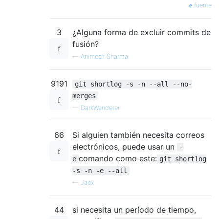
fuente
3
¿Alguna forma de excluir commits de
fusión?
—
Animesh Sharma
9191
git shortlog -s -n --all --no-
merges
—
DarkWanderer
66
Si alguien también necesita correos
electrónicos, puede usar un
-
comando como este:
e
git shortlog
-s -n -e --all
—
Jaex
44
si necesita un período de tiempo,