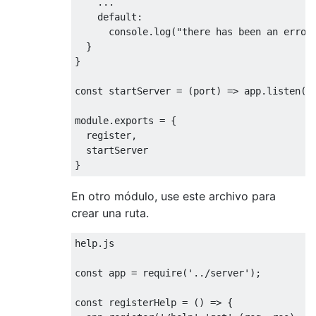
    ...  

    default:

console
.log(
"there has been an error
  }

}

const
 startServer = 
(
port
) =>
 app.listen(p
module
.exports = {

  register,

  startServer

En otro módulo, use este archivo para
crear una ruta.
help.js

const
 app = 
require
(
'../server'
);

const
 registerHelp = 
() =>
 {
