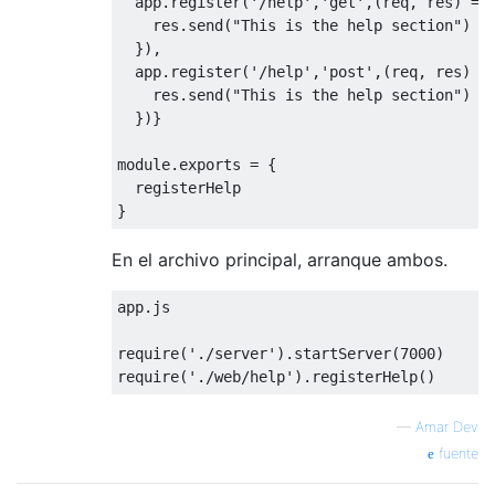
  app.register(
'/help'
,
'get'
,
(
req, res
) =>
 
    res.send(
"This is the help section"
)

  }),

  app.register(
'/help'
,
'post'
,
(
req, res
) =
    res.send(
"This is the help section"
)

  })}

module
.exports = {

  registerHelp

En el archivo principal, arranque ambos.
app.js

require
(
'./server'
).startServer(
7000
require
(
'./web/help'
—
Amar Dev
fuente