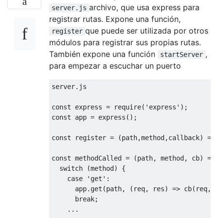
archivo, que usa express para
server.js
registrar rutas. Expone una función,
que puede ser utilizada por otros
register
módulos para registrar sus propias rutas.
También expone una función
,
startServer
para empezar a escuchar un puerto
server.js

const
 express = 
require
(
'express'
const
 app = express();

const
 register = 
(
path,method,callback
) =>
const
 methodCalled = 
(
path, method, cb
) =>
 
switch
 (method) {

case
'get'
:

      app.get(path, 
(
req, res
) =>
 cb(req, r
break
;

    ...
