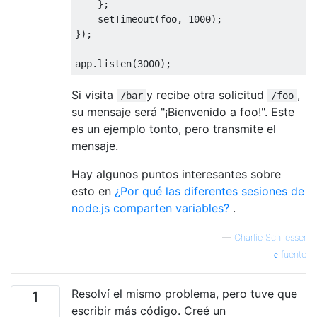
    };

setTimeout
(foo, 
1000
);

});

app.listen(
3000
Si visita
y recibe otra solicitud
,
/bar
/foo
su mensaje será "¡Bienvenido a foo!". Este
es un ejemplo tonto, pero transmite el
mensaje.
Hay algunos puntos interesantes sobre
esto en
¿Por qué las diferentes sesiones de
node.js comparten variables?
.
—
Charlie Schliesser
fuente
Resolví el mismo problema, pero tuve que
1
escribir más código. Creé un