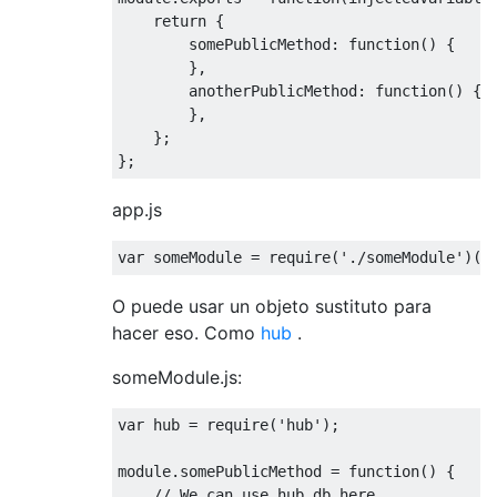
return
 {

somePublicMethod
: 
function
(
) 
{

        },

anotherPublicMethod
: 
function
(
) 
{

        },

    };

app.js
var
 someModule = 
require
(
'./someModule'
O puede usar un objeto sustituto para
hacer eso. Como
hub
.
someModule.js:
var
 hub = 
require
(
'hub'
);

module
.somePublicMethod = 
function
(
) 
{

// We can use hub.db here