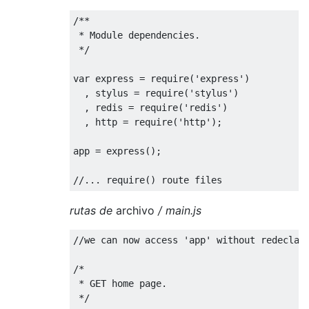
/**
 * Module dependencies.
 */
var
 express = 
require
(
'express'
)

  , stylus = 
require
(
'stylus'
)

  , redis = 
require
(
'redis'
)

  , http = 
require
(
'http'
);

app = express();

//... require() route files
rutas de
archivo
/ main.js
//we can now access 'app' without redeclar
/*
 * GET home page.
 */