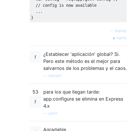
// config is now available
  ...

—
Mandy
fuente
¿Establecer 'aplicación' global? Si.
Pero este método es el mejor para
salvarnos de los problemas y el caos.
—
diproart
53
para los que llegan tarde:
app.configure se elimina en Express
4.x
—
zamil
Agradable,