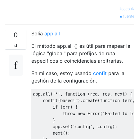
—
JosephK
fuente
Solía
app.all
0
El método app.all () es útil para mapear la
lógica "global" para prefijos de ruta
específicos o coincidencias arbitrarias.
En mi caso, estoy usando
confit
para la
gestión de la configuración,
app.all(
'*'
, 
function
 (
req, res, next
) 
{

    confit(basedir).create(
function
 (
err, 
if
 (err) {

throw
new
Error
(
'Failed to loa
        }

        app.set(
'config'
, config);

        next();
