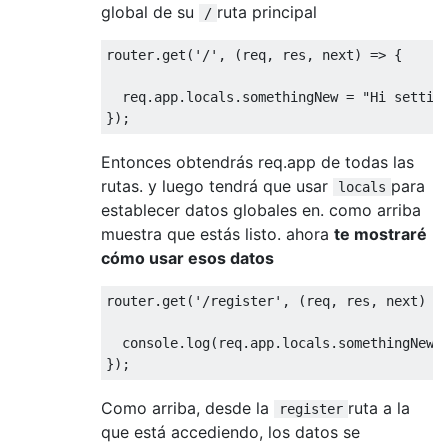
global de su
ruta principal
/
router.get(
'/'
, 
(
req, res, next
) =>
 {

  req.app.locals.somethingNew = 
"Hi settin
Entonces obtendrás req.app de todas las
rutas. y luego tendrá que usar
para
locals
establecer datos globales en. como arriba
muestra que estás listo. ahora
te mostraré
cómo usar esos datos
router.get(
'/register'
, 
(
req, res, next
) =
console
.log(req.app.locals.somethingNew);
Como arriba, desde la
ruta a la
register
que está accediendo, los datos se