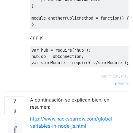
};

module
.anotherPublicMethod = 
function
(
) 
{

app.js
var
 hub = 
require
(
'hub'
);

var
 someModule = 
require
(
'./someModule'
—
Vadim Baryshev
fuente
A continuación se explican bien, en
7
resumen:
http://www.hacksparrow.com/global-
variables-in-node-js.html