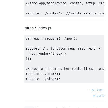
//some app/middleware, config, setup, etc,
require
(
'./routes'
); 
//module.exports must
rutas / index.js
var
 app = 
require
(
'./app'
);

app.get(
'/'
, 
function
(
req, res, next
) 
{

  res.render(
'index'
);

});

//require in some other route files...each
require
(
'./user'
require
(
'./blog'
—
Will Stern
fuente