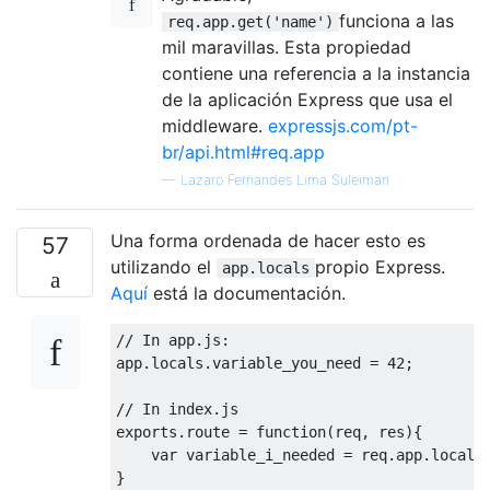
funciona a las
req.app.get('name')
mil maravillas. Esta propiedad
contiene una referencia a la instancia
de la aplicación Express que usa el
middleware.
expressjs.com/pt-
br/api.html#req.app
—
Lazaro Fernandes Lima Suleiman
Una forma ordenada de hacer esto es
57
utilizando el
propio Express.
app.locals
Aquí
está la documentación.
// In app.js:
app.locals.variable_you_need = 
42
;

// In index.js
exports
.route = 
function
(
req, res
)
{

var
 variable_i_needed = req.app.locals.