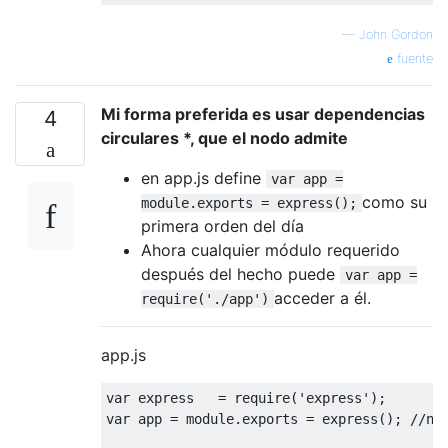
—
John Gordon
fuente
Mi forma preferida es usar dependencias
4
circulares *, que el nodo admite
en app.js define
var app =
como su
module.exports = express();
primera orden del día
Ahora cualquier módulo requerido
después del hecho puede
var app =
acceder a él.
require('./app')
app.js
var
 express   = 
require
(
'express'
var
 app = 
module
.exports = express(); 
//no