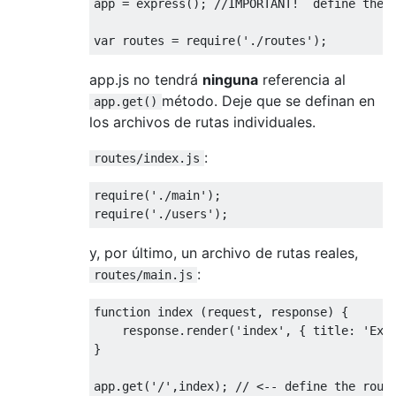
app = express(); 
//IMPORTANT!  define the 
var
 routes = 
require
(
'./routes'
app.js no tendrá
ninguna
referencia al
método. Deje que se definan en
app.get()
los archivos de rutas individuales.
:
routes/index.js
require
(
'./main'
require
(
'./users'
y, por último, un archivo de rutas reales,
:
routes/main.js
function
index
 (
request, response
) 
{

    response.render(
'index'
, { 
title
: 
'Exp
}

app.get(
'/'
,index); 
// <-- define the rout