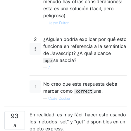
menudo hay otras consideraciones:
esta es una solución (fácil, pero
peligrosa).
—
Jesse Fulton
2
¿Alguien podría explicar por qué esto
funciona en referencia a la semántica
de Javascript? ¿A qué alcance
se asocia?
app
—
Ali
No creo que esta respuesta deba
marcar como
una.
correct
—
Code Cooker
En realidad, es muy fácil hacer esto usando
93
los métodos "set" y "get" disponibles en un
objeto express.