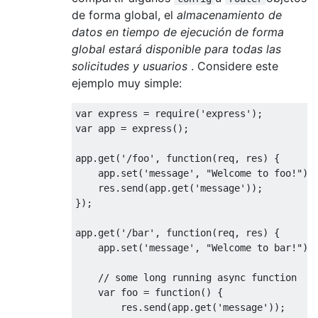
de forma global, el
almacenamiento de
datos en tiempo de ejecución de forma
global estará disponible para todas las
solicitudes y usuarios
. Considere este
ejemplo muy simple:
var
 express = 
require
(
'express'
var
 app = express();

app.get(
'/foo'
, 
function
(
req, res
) 
{

    app.set(
'message'
, 
"Welcome to foo!"
);

    res.send(app.get(
'message'
));

});

app.get(
'/bar'
, 
function
(
req, res
) 
{

    app.set(
'message'
, 
"Welcome to bar!"
);

// some long running async function
var
 foo = 
function
(
) 
{

        res.send(app.get(
'message'
));
