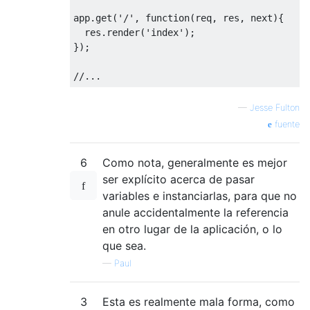
app.get(
'/'
, 
function
(
req, res, next
)
{

  res.render(
'index'
);

});

//...
—
Jesse Fulton
fuente
6
Como nota, generalmente es mejor
ser explícito acerca de pasar
variables e instanciarlas, para que no
anule accidentalmente la referencia
en otro lugar de la aplicación, o lo
que sea.
—
Paul
3
Esta es realmente mala forma, como