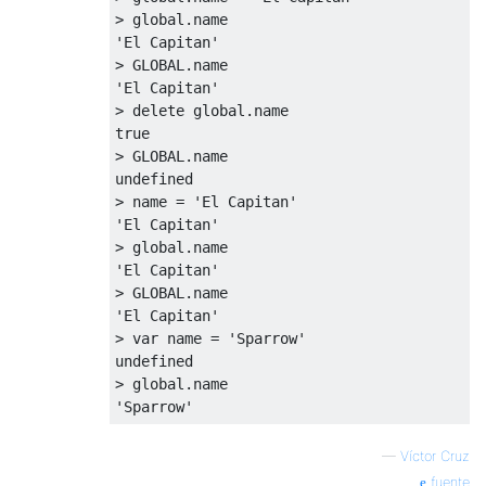
> 
global
'El Capitan'
'El Capitan'
> 
delete
global
true
undefined
> name = 
'El Capitan'
'El Capitan'
> 
global
'El Capitan'
'El Capitan'
> 
var
 name = 
'Sparrow'
undefined
> 
global
'Sparrow'
—
Víctor Cruz
fuente