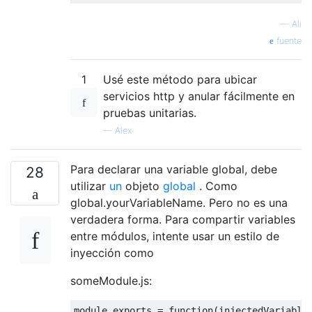
—
Ali
fuente
1
Usé este método para ubicar
servicios http y anular fácilmente en
pruebas unitarias.
—
Alex
Para declarar una variable global, debe
28
utilizar
un
objeto
global
. Como
global.yourVariableName. Pero no es una
verdadera forma. Para compartir variables
entre módulos, intente usar un estilo de
inyección como
someModule.js:
module
.exports = 
function
(
injectedVariable