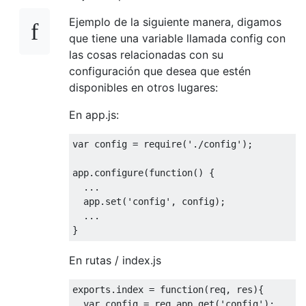
Ejemplo de la siguiente manera, digamos
que tiene una variable llamada config con
las cosas relacionadas con su
configuración que desea que estén
disponibles en otros lugares:
En app.js:
var
 config = 
require
(
'./config'
);

app.configure(
function
(
) 
{

  ...

  app.set(
'config'
, config); 

  ...

En rutas / index.js
exports
.index = 
function
(
req, res
)
{

var
 config = req.app.get(
'config'
);
