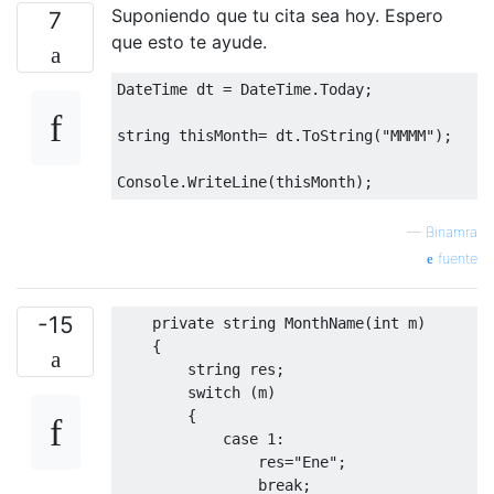
Suponiendo que tu cita sea hoy. Espero
7
que esto te ayude.
DateTime
 dt 
=
DateTime
.
Today
;
string
 thisMonth
=
 dt
.
ToString
(
"MMMM"
);
Console
.
WriteLine
(
thisMonth
);
—
Binamra
fuente
-15
private
string
MonthName
(
int
 m
)
{
string
 res
;
switch
(
m
)
{
case
1
:
                res
=
"Ene"
;
break
;