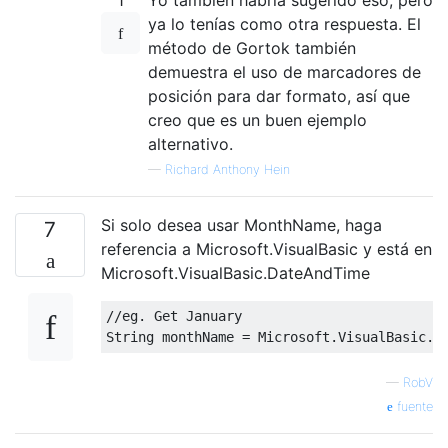
ya lo tenías como otra respuesta. El
método de Gortok también
demuestra el uso de marcadores de
posición para dar formato, así que
creo que es un buen ejemplo
alternativo.
—
Richard Anthony Hein
Si solo desea usar MonthName, haga
7
referencia a Microsoft.VisualBasic y está en
Microsoft.VisualBasic.DateAndTime
//eg. Get January
String
 monthName 
=
Microsoft
.
VisualBasic
.
D
—
RobV
fuente