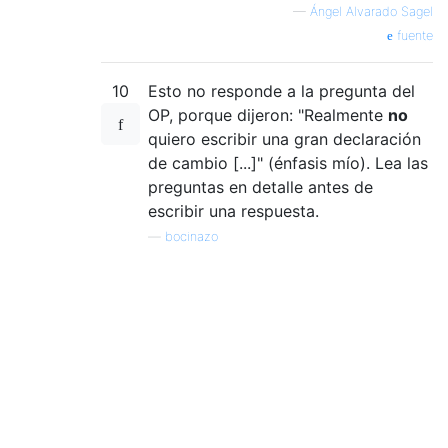
case
9
:
—
Ángel Alvarado Sagel
                res 
=
"Sep"
;
fuente
break
;
case
10
:
10
Esto no responde a la pregunta del
                res 
=
"Oct"
;
break
;
OP, porque dijeron: "Realmente
no
case
11
:
quiero escribir una gran declaración
                res 
=
"Nov"
;
de cambio [...]" (énfasis mío). Lea las
break
;
preguntas en detalle antes de
case
12
:
escribir una respuesta.
                res 
=
"Dic"
;
—
bocinazo
break
;
default
:
                res 
=
"Nulo"
;
break
;
}
return
 res
;
}