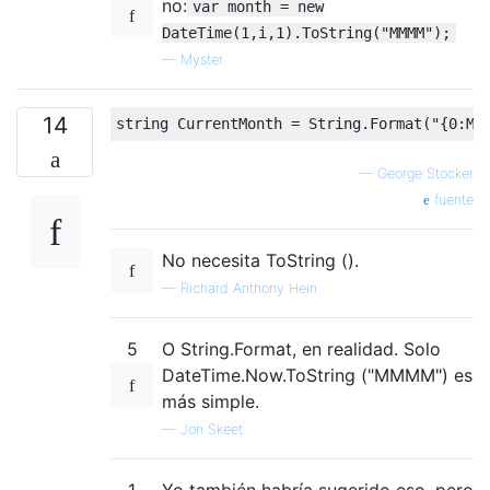
no:
var month = new
DateTime(1,i,1).ToString("MMMM");
—
Myster
14
string
CurrentMonth
=
String
.
Format
(
"{0:MM
—
George Stocker
fuente
No necesita ToString ().
—
Richard Anthony Hein
5
O String.Format, en realidad. Solo
DateTime.Now.ToString ("MMMM") es
más simple.
—
Jon Skeet
1
Yo también habría sugerido eso, pero