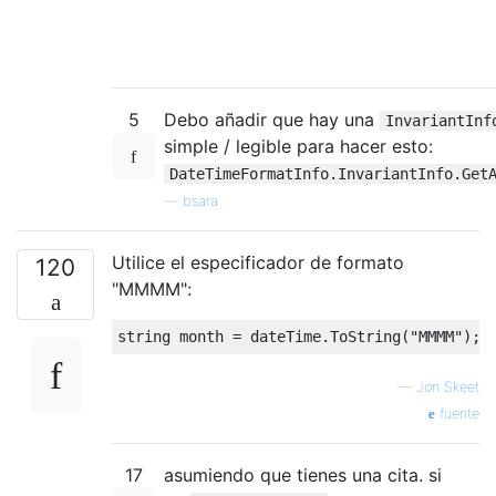
5
Debo añadir que hay una
InvariantInf
simple / legible para hacer esto:
DateTimeFormatInfo.InvariantInfo.Get
—
bsara
Utilice el especificador de formato
120
"MMMM":
string
 month 
=
 dateTime
.
ToString
(
"MMMM"
);
—
Jon Skeet
fuente
17
asumiendo que tienes una cita. si