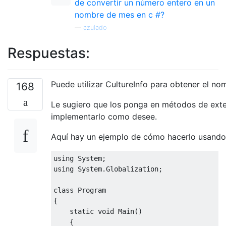
de convertir un número entero en un
nombre de mes en c #?
—
azulado
Respuestas:
Puede utilizar CultureInfo para obtener el no
168
Le sugiero que los ponga en métodos de exten
implementarlo como desee.
Aquí hay un ejemplo de cómo hacerlo usando
using 
System
;
using 
System
.
Globalization
;
class
Program
{
static
void
Main
()
{