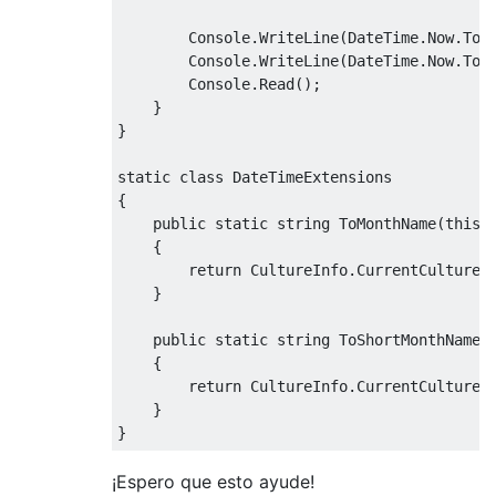
Console
.
WriteLine
(
DateTime
.
Now
.
ToM
Console
.
WriteLine
(
DateTime
.
Now
.
ToS
Console
.
Read
();
}
}
static
class
DateTimeExtensions
{
public
static
string
ToMonthName
(
this
{
return
CultureInfo
.
CurrentCulture
.
}
public
static
string
ToShortMonthName
(
{
return
CultureInfo
.
CurrentCulture
.
}
}
¡Espero que esto ayude!