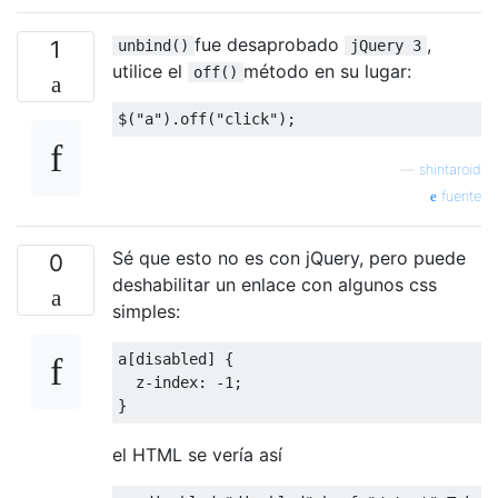
fue desaprobado
,
1
unbind()
jQuery 3
utilice el
método en su lugar:
off()
$
(
"a"
).
off
(
"click"
);
—
shintaroid
fuente
Sé que esto no es con jQuery, pero puede
0
deshabilitar un enlace con algunos css
simples:
a
[
disabled
]
{
z-index
:
-
1
;
}
el HTML se vería así