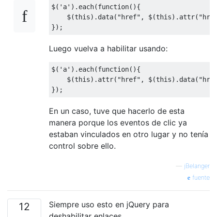
$
(
'a'
).
each
(
function
(){
    $
(
this
).
data
(
"href"
,
 $
(
this
).
attr
(
"hre
});
Luego vuelva a habilitar usando:
$
(
'a'
).
each
(
function
(){
    $
(
this
).
attr
(
"href"
,
 $
(
this
).
data
(
"hre
});
En un caso, tuve que hacerlo de esta
manera porque los eventos de clic ya
estaban vinculados en otro lugar y no tenía
control sobre ello.
—
jBelanger
fuente
Siempre uso esto en jQuery para
12
deshabilitar enlaces