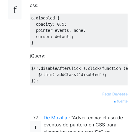
css:
a
.
disabled 
{
  opacity
:
0.5
;
  pointer
-
events
:
 none
;
  cursor
:
default
;
}
jQuery:
$
(
'.disableAfterClick'
).
click
(
function
(
e
)
   $
(
this
).
addClass
(
'disabled'
);
});
—
Peter DeWeese
fuente
77
De Mozilla
: "Advertencia: el uso de
eventos de puntero en CSS para
elementos que no son SVG es