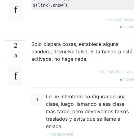
$
(
link
).
show
();
—
David Fawzy
fuente
Solo dispara cosas, establece alguna
2
bandera, devuelve falso. Si la bandera está
activada, no haga nada.
—
Michał Chaniewski
fuente
Lo he intentado configurando una
clase, luego llamando a esa clase
más tarde, pero devolvemos falsos
traslados y evita que se llame al
enlace.
—
davebowker