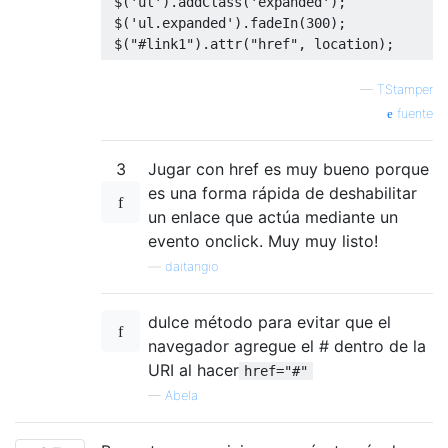
 $
(
'ul'
).
addClass
(
'expanded'
);
 $
(
'ul.expanded'
).
fadeIn
(
300
);
 $
(
"#link1"
).
attr
(
"href"
,
 location
);
—
TStamper
fuente
3
Jugar con href es muy bueno porque
es una forma rápida de deshabilitar
un enlace que actúa mediante un
evento onclick. Muy muy listo!
—
daitangio
dulce método para evitar que el
navegador agregue el # dentro de la
URI al hacer
href="#"
—
Abela