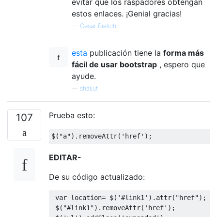
evitar que los raspadores obtengan
estos enlaces. ¡Genial gracias!
—
Cesar Bielich
esta
publicación tiene la
forma más
fácil de usar bootstrap
, espero que
ayude.
—
shaijut
Prueba esto:
107
$
(
"a"
).
removeAttr
(
'href'
);
EDITAR-
De su código actualizado:
var
 location
=
 $
(
'#link1'
).
attr
(
"href"
);
 $
(
"#link1"
).
removeAttr
(
'href'
);