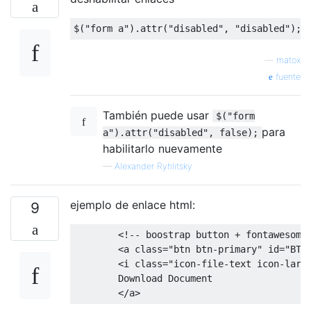
$
(
"form a"
).
attr
(
"disabled"
,
"disabled"
);
—
matox
fuente
También puede usar
$("form
para
a").attr("disabled", false);
habilitarlo nuevamente
—
Alexander Ryhlitsky
ejemplo de enlace html:
9
<!-- boostrap button + fontawesome
<a
class
=
"btn btn-primary"
id
=
"BT_
<i
class
=
"icon-file-text icon-larg
        Download Document

</a>