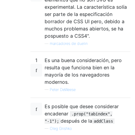
experimental. La característica solía
ser parte de la especificación
borrador de CSS UI pero, debido a
muchos problemas abiertos, se ha
pospuesto a CSS4".
—
marcadores de duelin
1
Es una buena consideración, pero
resulta que funciona bien en la
mayoría de los navegadores
modernos.
—
Peter DeWeese
Es posible que desee considerar
encadenar
.prop("tabindex",
después de la
"-1");
addClass
—
Oleg Grishko