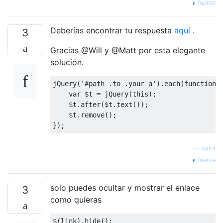
fuente
Deberías encontrar tu respuesta
aquí
.
3
Gracias @Will y @Matt por esta elegante
solución.
jQuery
(
'#path .to .your a'
).
each
(
function
(
var
 $t 
=
 jQuery
(
this
);
    $t
.
after
(
$t
.
text
());
    $t
.
remove
();
});
—
calor
fuente
solo puedes ocultar y mostrar el enlace
3
como quieras
$
(
link
).
hide
();