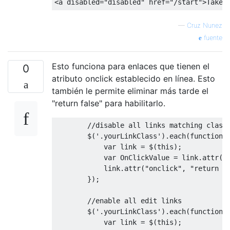
<a
disabled
=
"disabled"
href
=
"/start"
>
Take 
—
Cruz Nunez
fuente
Esto funciona para enlaces que tienen el
0
atributo onclick establecido en línea. Esto
también le permite eliminar más tarde el
"return false" para habilitarlo.
//disable all links matching class
        $
(
'.yourLinkClass'
).
each
(
function
(
var
 link 
=
 $
(
this
);
var
OnClickValue
=
 link
.
attr
(
"
            link
.
attr
(
"onclick"
,
"return f
});
//enable all edit links
        $
(
'.yourLinkClass'
).
each
(
function
var
 link 
=
 $
(
this
);