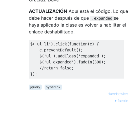
ACTUALIZACIÓN
Aquí está el código. Lo que
debe hacer después de que
se
.expanded
haya aplicado la clase es volver a habilitar el
enlace deshabilitado.
$
(
'ul li'
).
click
(
function
(
e
)
{
    e
.
preventDefault
();
    $
(
'ul'
).
addClass
(
'expanded'
);
    $
(
'ul.expanded'
).
fadeIn
(
300
);
//return false;
});
jquery
hyperlink
—
davebowker
fuente