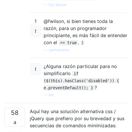
—
Fox Wilson
1
@fwilson, si bien tienes toda la
razón, para un programador
principiante, es más fácil de entender
con el
. :)
== true
—
carmenismo
¿Alguna razón particular para no
simplificarlo
if
($(this).hasClass('disabled')) {
?
e.preventDefault(); }
—
Mir
Aquí hay una solución alternativa css /
58
jQuery que prefiero por su brevedad y sus
secuencias de comandos minimizadas: