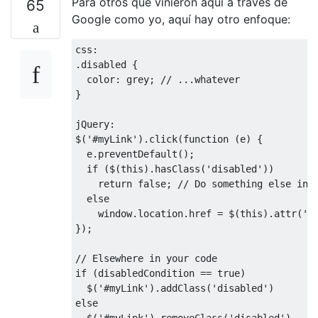
Para otros que vinieron aquí a través de
65
Google como yo, aquí hay otro enfoque:
css
:
.
disabled 
{
  color
:
 grey
;
// ...whatever
}
jQuery
:
$
(
'#myLink'
).
click
(
function
(
e
)
{
  e
.
preventDefault
();
if
(
$
(
this
).
hasClass
(
'disabled'
))
return
false
;
// Do something else in 
else
    window
.
location
.
href 
=
 $
(
this
).
attr
(
'h
});
// Elsewhere in your code
if
(
disabledCondition 
==
true
)
  $
(
'#myLink'
).
addClass
(
'disabled'
)
else
  $
(
'#myLink'
).
removeClass
(
'disabled'
)