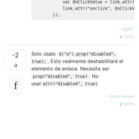
var
OnClickValue
=
 link
.
attr
(
"
            link
.
attr
(
"onclick"
,
OnClickVa
});
—
mga911
fuente
Solo úsalo
-2
$("a").prop("disabled",
. Esto realmente deshabilitará el
true);
elemento de enlace. Necesita ser
. No
prop("disabled", true)
usar
attr("disabled", true)
—
André Amaral
fuente