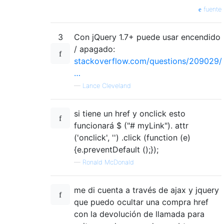
fuente
3
Con jQuery 1.7+ puede usar encendido
/ apagado:
stackoverflow.com/questions/209029/
…
—
Lance Cleveland
si tiene un href y onclick esto
funcionará $ ("# myLink"). attr
('onclick', '') .click (function (e)
{e.preventDefault ();});
—
Ronald McDonald
me di cuenta a través de ajax y jquery
que puedo ocultar una compra href
con la devolución de llamada para