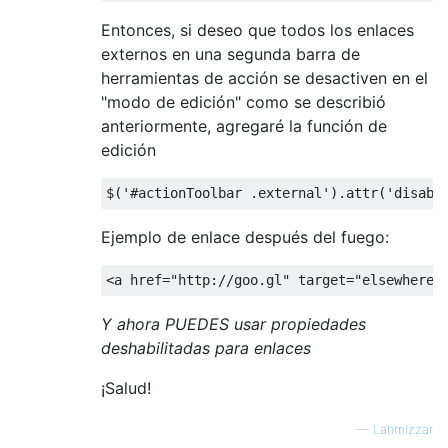
Entonces, si deseo que todos los enlaces
externos en una segunda barra de
herramientas de acción se desactiven en el
"modo de edición" como se describió
anteriormente, agregaré la función de
edición
$
(
'#actionToolbar .external'
).
attr
(
'disabl
Ejemplo de enlace después del fuego:
<a
href
=
"http://goo.gl"
target
=
"elsewhere"
Y ahora PUEDES usar propiedades
deshabilitadas para enlaces
¡Salud!
—
Lahmizzar