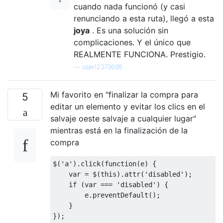
cuando nada funcionó (y casi
renunciando a esta ruta), llegó a esta
joya
. Es una solución sin
complicaciones. Y el único que
REALMENTE FUNCIONA. Prestigio.
—
user12379095
Mi favorito en "finalizar la compra para
5
editar un elemento y evitar los clics en el
salvaje oeste salvaje a cualquier lugar"
mientras está en la finalización de la
compra
$
(
'a'
).
click
(
function
(
e
)
{
var
=
 $
(
this
).
attr
(
'disabled'
);
if
(
var
===
'disabled'
)
{
        e
.
preventDefault
();
}
});