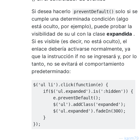
Si desea hacerlo
solo si se
preventDefault()
cumple una determinada condición (algo
está oculto, por ejemplo), puede probar la
visibilidad de su ul con la clase
expandida
.
Si es visible (es decir, no está oculto), el
enlace debería activarse normalmente, ya
que la instrucción if no se ingresará y, por lo
tanto, no se evitará el comportamiento
predeterminado:
$
(
'ul li'
).
click
(
function
(
e
)
{
if
(
$
(
'ul.expanded'
).
is
(
':hidden'
))
{
        e
.
preventDefault
();
        $
(
'ul'
).
addClass
(
'expanded'
);
        $
(
'ul.expanded'
).
fadeIn
(
300
);
}
});
—
karim79