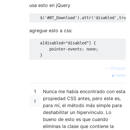
usa esto en jQuery
    $
(
'#BT_Download'
).
attr
(
'disabled'
,
true
agregue esto a css:
    a
[
disabled
=
"disabled"
]
{
        pointer
-
events
:
 none
;
}
—
Ch'nycos
fuente
1
Nunca me había encontrado con esta
propiedad CSS antes, pero este es,
para mí, el método más simple para
deshabilitar un hipervínculo. Lo
bueno de esto es que cuando
eliminas la clase que contiene la