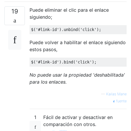
Puede eliminar el clic para el enlace
19
siguiendo;
$
(
'#link-id'
).
unbind
(
'click'
);
Puede volver a habilitar el enlace siguiendo
estos pasos,
$
(
'#link-id'
).
bind
(
'click'
);
No puede usar la propiedad 'deshabilitada'
para los enlaces.
—
Kailas Mane
fuente
1
Fácil de activar y desactivar en
comparación con otros.