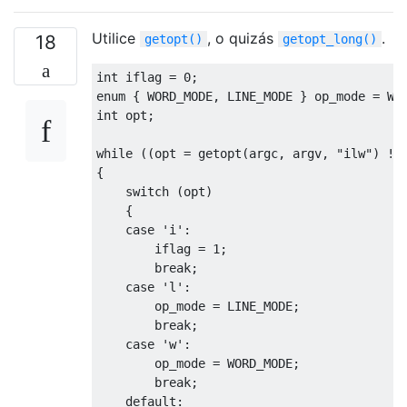
Utilice
, o quizás
.
18
getopt()
getopt_long()
int
 iflag 
=
0
;
enum
{
 WORD_MODE
,
 LINE_MODE 
}
 op_mode 
=
 WO
int
 opt
;
while
((
opt 
=
 getopt
(
argc
,
 argv
,
"ilw"
)
!=
{
switch
(
opt
)
{
case
'i'
:
        iflag 
=
1
;
break
;
case
'l'
:
        op_mode 
=
 LINE_MODE
;
break
;
case
'w'
:
        op_mode 
=
 WORD_MODE
;
break
;
default
: