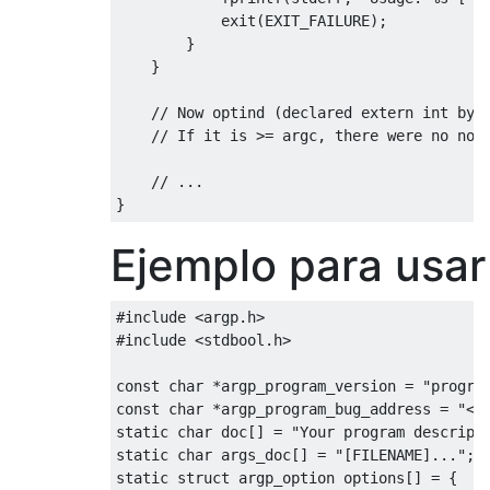
            exit
(
EXIT_FAILURE
);
        fgets
(
buff2
,
 LINESIZE
,
 fp2
);
}
}
}
/*Compare files line by line*/
if
(
strcmp
(
buff1
,
 buff2
)
==
0
)
// Now optind (declared extern int by 
{
// If it is >= argc, there were no non
        printf
(
"Files are equal.\n"
);
return
0
;
// ...
}
}
    printf
(
"Files are not equal.\n"
);
return
1
;
Ejemplo para usa
}
/*
#include
<argp.h>
 * Function to compare two files word-by-w
#include
<stdbool.h>
 */
int
 compare_word
(
FILE
*
fp1
,
FILE
*
fp2
)
const
char
*
argp_program_version 
=
"progra
{
const
char
*
argp_program_bug_address 
=
"<y
/*File pointers*/
static
char
 doc
[]
=
"Your program descript
FILE
*
fp1
,
*
fp2
;
static
char
 args_doc
[]
=
"[FILENAME]..."
;
static
struct
 argp_option options
[]
=
{
/*Arrays to store words*/