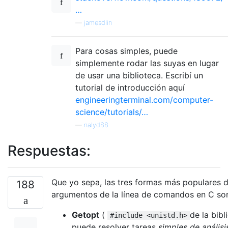
…
}
if
(
line 
==
0
&&
 word 
==
1
)
—
jamesdlin
{
if
(
compare_word
(
case_insen
Para cosas simples, puede
return
0
;
simplemente rodar las suyas en lugar
}
de usar una biblioteca. Escribí un
else
{
tutorial de introducción aquí
if
(
compare_char
(
case_insen
engineeringterminal.com/computer-
return
0
;
science/tutorials/…
}
—
nalyd88
}
else
Respuestas:
{
if
(
line 
==
1
&&
 word 
==
1
)
{
Que yo sepa, las tres formas más populares d
                printf
(
"That is invalid."
)
188
return
2
;
argumentos de la línea de comandos en C so
}
Getopt
(
if
(
line 
==
1
&&
 word 
==
de la bib
0
)
#include <unistd.h>
{
puede resolver tareas
simples de anális