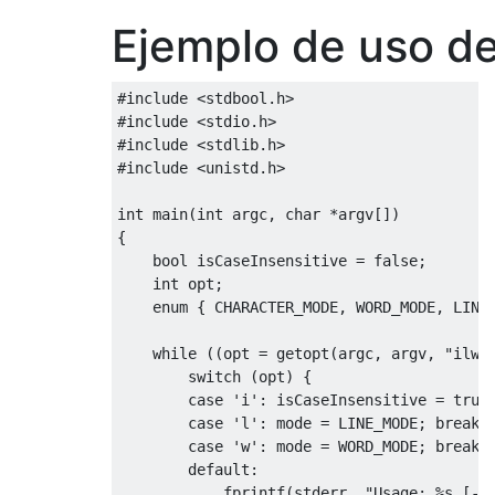
}
Ejemplo de uso d
else
{
            fp1 
=
 fclose
(
fp1
);
#include
<stdbool.h>
            fp2 
=
 fclose
(
fp2
);
#include
<stdio.h>
}
#include
<stdlib.h>
}
#include
<unistd.h>
/*
int
 main
(
int
 argc
,
char
*
argv
[])
 * Function to compare two files line-by-l
{
 */
bool
 isCaseInsensitive 
=
false
;
int
 compare_line
(
FILE
*
fp1
,
FILE
*
fp2
)
int
 opt
;
{
enum
{
 CHARACTER_MODE
,
 WORD_MODE
,
 LINE
/*Buffer variables to store the lines 
char
 buff1 
[
LINESIZE
];
while
((
opt 
=
 getopt
(
argc
,
 argv
,
"ilw"
char
 buff2 
[
LINESIZE
];
switch
(
opt
)
{
case
'i'
:
 isCaseInsensitive 
=
true
/*Check that neither is the end of fil
case
'l'
:
 mode 
=
 LINE_MODE
;
break
;
while
((!
feof
(
fp1
))
&&
(!
feof
(
fp2
)))
case
'w'
:
 mode 
=
 WORD_MODE
;
break
;
{
default
:
/*Go through files line by line*/
            fprintf
(
stderr
,
"Usage: %s [-i
        fgets
(
buff1
,
 LINESIZE
,
 fp1
);