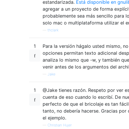
estandarizada.
Está disponible en gnuli
/*Arrays to store file information.*/
agregar a un proyecto de forma explíci
char
 fp1store
[
LINESIZE
];
probablemente sea más sencillo para lo
char
 fp2store
[
LINESIZE
];
solo mac o multiplataforma utilizar el 
while
(!
feof
(
fp1
)
&&
!
feof
(
fp2
))
—
thclark
{
for
(
i 
=
0
;
 i 
<
 n
;
 i
++)
1
Para la versión hágalo usted mismo, no
{
                fscanf
opciones permitan texto adicional de
(
fp1
,
"%s"
,
 fp1store
                fscanf
(
fp2
,
"%s"
,
 fp2store
analiza lo mismo que -w, y también que
venir antes de los argumentos del archi
                fp1store 
=
 tolower
(
fp1stor
—
Jake
                fp2store 
=
 tolower
(
fp2stor
return
1
;
1
@Jake tienes razón. Respeto por ver es
}
cuenta de eso cuando lo escribí. De nu
}
perfecto de que el bricolaje es tan fáci
return
0
;
tanto, no debería hacerse. Gracias por 
}
el ejemplo.
—
Christian Hujer