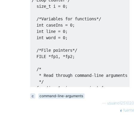
size_t
 i 
=
0
;
/*Variables for functions*/
int
 caseIns 
=
0
;
int
 line 
=
0
;
int
 word 
=
0
;
/*File pointers*/
FILE
*
fp1
,
*
fp2
;
/*
   * Read through command-line arguments f
   */
for
(
i 
=
1
;
 i 
<
 argc
;
 i
++)
{
    printf
(
"argv[%u] = %s\n"
,
 i
,
 argv
[
i
]);
c
command-line-arguments
if
(
argv
[
i
][
0
]
==
'-'
)
{
—
usuario1251020
if
(
argv
[
i
][
1
]
==
'i'
)
fuente
{
           caseIns 
=
1
;
}
if
(
argv
[
i
][
1
]
==
'l'
)