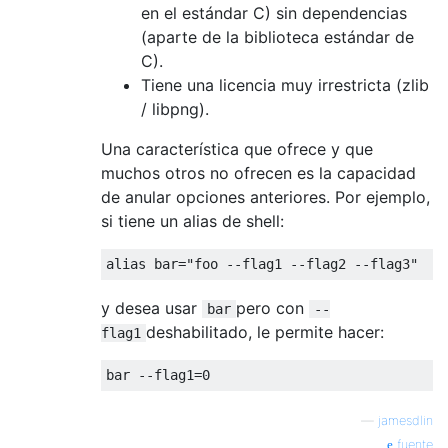
en el estándar C) sin dependencias
(aparte de la biblioteca estándar de
C).
Tiene una licencia muy irrestricta (zlib
/ libpng).
Una característica que ofrece y que
muchos otros no ofrecen es la capacidad
de anular opciones anteriores. Por ejemplo,
si tiene un alias de shell:
alias bar
=
"foo --flag1 --flag2 --flag3"
y desea usar
pero con
bar
--
deshabilitado, le permite hacer:
flag1
bar 
--
flag1
=
0
—
jamesdlin
fuente