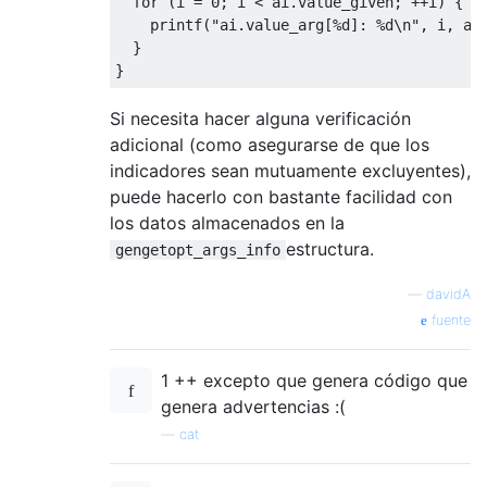
for
(
i 
=
0
;
 i 
<
 ai
.
value_given
;
++
i
)
{
    printf
(
"ai.value_arg[%d]: %d\n"
,
 i
,
 ai
}
}
Si necesita hacer alguna verificación
adicional (como asegurarse de que los
indicadores sean mutuamente excluyentes),
puede hacerlo con bastante facilidad con
los datos almacenados en la
estructura.
gengetopt_args_info
—
davidA
fuente
1 ++ excepto que genera código que
genera advertencias :(
—
cat