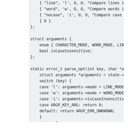
{
"line"
,
'l'
,
0
,
0
,
"Compare lines in
char
 fp1words
[
LINESIZE
];
{
"word"
,
'w'
,
0
,
0
,
"Compare words in
char
 fp2words
[
LINESIZE
];
{
"nocase"
,
'i'
,
0
,
0
,
"Compare case i
{
0
}
if
(
strtok
(
fp1
,
" "
)
==
 NULL 
||
 strtok
(
};
{
        printf
(
"File is empty. Cannot comp
struct
 arguments 
{
return
0
;
enum
{
 CHARACTER_MODE
,
 WORD_MODE
,
 LINE
}
bool
 isCaseInsensitive
;
else
};
{
        fp1words 
=
 strtok
(
fp1
,
" "
);
static
error_t
 parse_opt
(
int
 key
,
char
*
ar
        fp2words 
=
 strtok
(
fp2
,
" "
);
struct
 arguments 
*
arguments 
=
 state
->
i
switch
(
key
)
{
if
(
fp1words 
==
 fp2words
)
case
'l'
:
 arguments
->
mode 
=
 LINE_MODE
;
{
case
'w'
:
 arguments
->
mode 
=
 WORD_MODE
;
            fputs
(
fp1words
);
case
'i'
:
 arguments
->
isCaseInsensitive
            fputs
(
fp2words
);
case
 ARGP_KEY_ARG
:
return
0
;
            printf
(
"Files are equal.\n"
);
default
:
return
 ARGP_ERR_UNKNOWN
;
return
0
;
}
}
return
0
;
}