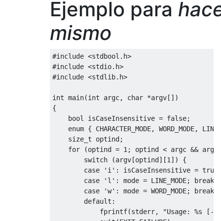
Ejemplo para
hace
}
return
1
;
}
static
struct
 argp argp 
=
{
 options
,
 parse
mismo
/*
int
 main
(
int
 argc
,
char
*
argv
[])
 * Function to compare two files character
{
 */
#include
<stdbool.h>
struct
 arguments arguments
;
int
 compare_char
(
FILE
*
fp1
,
FILE
*
fp2
)
#include
<stdio.h>
{
#include
<stdlib.h>
    arguments
.
mode 
=
 CHARACTER_MODE
;
/*Variables to store the characters fr
    arguments
.
isCaseInsensitive 
=
false
;
int
 c
;
int
 main
(
int
 argc
,
char
*
argv
[])
int
 d
;
{
    argp_parse
(&
argp
,
 argc
,
 argv
,
0
,
0
,
&
a
bool
 isCaseInsensitive 
=
false
;
/*Buffer variables to store chars*/
enum
{
 CHARACTER_MODE
,
 WORD_MODE
,
 LINE
// ...
char
 buff1 
[
LINESIZE
];
size_t
 optind
;
}
char
 buff2 
[
LINESIZE
];
for
(
optind 
=
1
;
 optind 
<
 argc 
&&
 argv
switch
(
argv
[
optind
][
1
])
{
while
(((
c 
=
 fgetc
(
fp1
))!=
 EOF
)
&&
(((
d
case
'i'
:
 isCaseInsensitive 
=
true
{
case
'l'
:
 mode 
=
 LINE_MODE
;
break
;
if
(
c 
==
 d
)
case
'w'
:
 mode 
=
 WORD_MODE
;
break
;
{
default
:
if
((
fscanf
(
fp1
,
"%c"
,
 buff1
))
            fprintf
(
stderr
,
"Usage: %s [-i
{