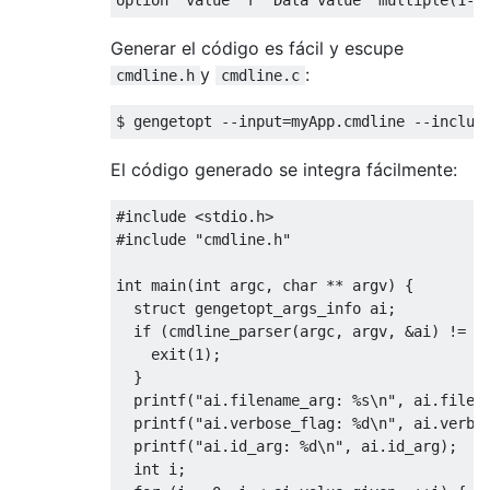
Generar el código es fácil y escupe
y
:
cmdline.h
cmdline.c
$ gengetopt 
--
input
=
myApp
.
cmdline 
--
includ
El código generado se integra fácilmente:
#include
<stdio.h>
#include
"cmdline.h"
int
 main
(
int
 argc
,
char
**
 argv
)
{
struct
 gengetopt_args_info ai
;
if
(
cmdline_parser
(
argc
,
 argv
,
&
ai
)
!=
0
    exit
(
1
);
}
  printf
(
"ai.filename_arg: %s\n"
,
 ai
.
filen
  printf
(
"ai.verbose_flag: %d\n"
,
 ai
.
verbo
  printf
(
"ai.id_arg: %d\n"
,
 ai
.
id_arg
);
int
 i
;