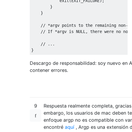
            exit
(
EXIT_FAILURE
);
                printf
(
"Files have equival
}
return
1
;
}
break
;
}
// *argv points to the remaining non-o
}
// If *argv is NULL, there were no non
}
// ...
return
0
;
}
}
Descargo de responsabilidad: soy nuevo en A
/*
contener errores.
 * Function to compare two files in a case
 */
int
 case_insens
(
FILE
*
fp1
,
FILE
*
fp2
,
size
{
/*Pointers for files.*/
9
FILE
Respuesta realmente completa, gracias 
*
fp1
,
*
fp2
;
embargo, los usuarios de mac deben te
/*Variable to go through files.*/
enfoque argp no es compatible con va
size_t
 i 
=
0
;
encontré
aquí
, Argp es una extensión d