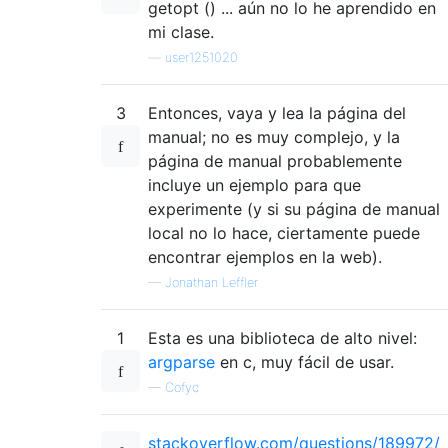
getopt () ... aún no lo he aprendido en
}
mi clase.
/*
—
user1251020
   * Check that files can be opened.
   */
3
Entonces, vaya y lea la página del
if
(((
fp1 
=
 fopen
(
fp1
,
"rb"
))
==
  NULL
)
|
{
manual; no es muy complejo, y la
      perror
(
"fopen()"
);
página de manual probablemente
return
3
;
incluye un ejemplo para que
}
experimente (y si su página de manual
else
{
local no lo hace, ciertamente puede
if
(
caseIns 
==
1
)
encontrar ejemplos en la web).
{
if
(
line 
==
1
&&
 word 
==
1
)
—
Jonathan Leffler
{
                printf
(
"That is invalid."
)
1
Esta es una biblioteca de alto nivel:
return
2
;
argparse
en c, muy fácil de usar.
}
if
(
line 
==
1
&&
 word 
==
0
)
—
Cofyc
{
if
(
compare_line
(
case_insen
stackoverflow.com/questions/189972/
return
0
;