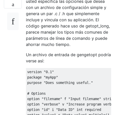
usted especifica las opciones que desea
con un archivo de configuración simple y
genera un par .c / .h que simplemente
incluye y vincula con su aplicación. El
código generado hace uso de getopt_long,
parece manejar los tipos más comunes de
parámetros de línea de comando y puede
ahorrar mucho tiempo.
Un archivo de entrada de gengetopt podría
verse así:
version 
"0.1"
package 
"myApp"
purpose 
"Does something useful."
# Options
option 
"filename"
 f 
"Input filename"
 strin
option 
"verbose"
 v 
"Increase program verbo
option 
"id"
 i 
"Data ID"
int
 required
option 
"value"
 r 
"Data value"
 multiple
(
1
-)