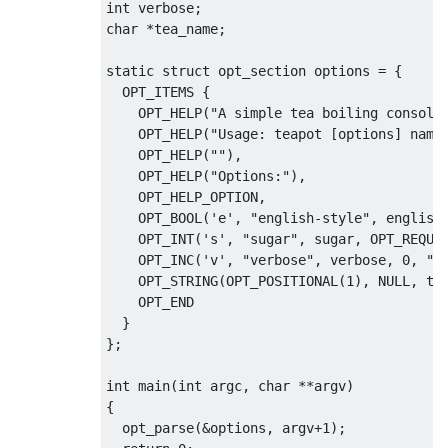
int
 verbose
;
char
*
tea_name
;
static
struct
 opt_section options 
=
{
  OPT_ITEMS 
{
    OPT_HELP
(
"A simple tea boiling console
    OPT_HELP
(
"Usage: teapot [options] name
    OPT_HELP
(
""
),
    OPT_HELP
(
"Options:"
),
    OPT_HELP_OPTION
,
    OPT_BOOL
(
'e'
,
"english-style"
,
 english
    OPT_INT
(
's'
,
"sugar"
,
 sugar
,
 OPT_REQUI
    OPT_INC
(
'v'
,
"verbose"
,
 verbose
,
0
,
"\
    OPT_STRING
(
OPT_POSITIONAL
(
1
),
 NULL
,
 te
    OPT_END

}
};
int
 main
(
int
 argc
,
char
**
argv
)
{
  opt_parse
(&
options
,
 argv
+
1
);