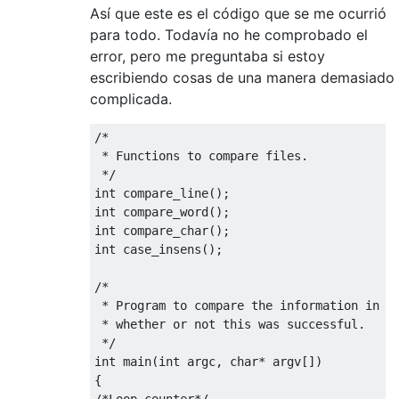
Así que este es el código que se me ocurrió
para todo. Todavía no he comprobado el
error, pero me preguntaba si estoy
escribiendo cosas de una manera demasiado
complicada.
/*
 * Functions to compare files.
 */
int
 compare_line
();
int
 compare_word
();
int
 compare_char
();
int
 case_insens
();
/*
 * Program to compare the information in t
 * whether or not this was successful.
 */
int
 main
(
int
 argc
,
char
*
 argv
[])
{
/*Loop counter*/