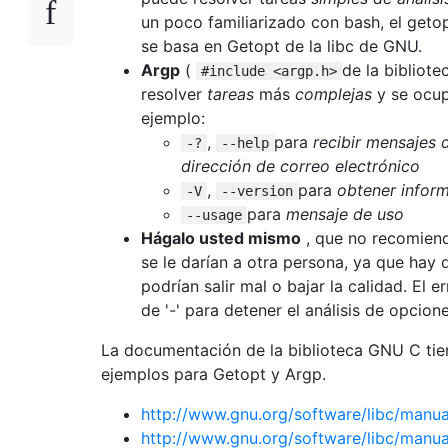
if
(
compare_line
(
fp1
,
 fp2
)
un poco familiarizado con bash, el geto
return
0
;
se basa en Getopt de la libc de GNU.
}
Argp
(
de la bibliot
#include <argp.h>
if
(
line 
==
0
&&
 word 
==
1
)
resolver
tareas
más
complejas
y se ocup
{
ejemplo:
if
(
compare_word
(
fp1
,
 fp2
)
,
return
para
recibir mensajes 
0
;
-?
--help
}
dirección de correo electrónico
else
,
para
obtener inform
-V
--version
{
para
mensaje de uso
--usage
if
(
compare_char
(
fp1
,
 fp2
)
Hágalo usted mismo
, que no recomien
return
0
;
se le darían a otra persona, ya que hay
}
podrían salir mal o bajar la calidad. El 
}
de '-' para detener el análisis de opcion
}
La documentación de la biblioteca GNU C ti
return
1
;
if
(((
fp1 
=
 fclose
(
fp1
))
==
 NULL
)
||
((
ejemplos para Getopt y Argp.
{
http://www.gnu.org/software/libc/manu
            perror
(
"fclose()"
);
return
3
;
http://www.gnu.org/software/libc/manu