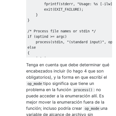
        fprintf
(
stderr
,
"Usage: %s [-ilw] 
        exit
(
EXIT_FAILURE
);
}
}
/* Process file names or stdin */
if
(
optind 
>=
 argc
)
    process
(
stdin
,
"(standard input)"
,
 op_
else
{
int
 i
;
for
(
i 
=
 optind
;
 i 
<
 argc
;
 i
++)
Tenga en cuenta que debe determinar qué
{
encabezados incluir (lo hago 4 que son
FILE
*
fp 
=
 fopen
(
argv
[
i
],
"r"
);
obligatorios), y la forma en que escribí el
if
(
fp 
==
0
)
tipo significa que tiene un
op_mode
            fprintf
(
stderr
,
"%s: failed to
problema en la función
: no
process()
                    argv
[
0
],
 argv
[
i
],
 errn
puede acceder a la enumeración allí. Es
else
mejor mover la enumeración fuera de la
{
            process
(
fp
,
 argv
[
i
],
 op_mode
);
función; incluso podría crear
una
op_mode
            fclose
(
fp
);
variable de alcance de archivo sin