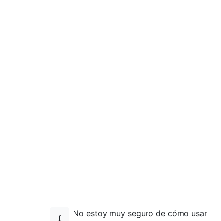
{
           line 
=
1
;
}
if
(
argv
[
i
][
1
]
==
'w'
)
{
           word 
=
1
;
}
if
(
argv
[
i
][
1
]
==
'-'
)
{
           fp1 
=
 argv
[
i
][
2
];
           fp2 
=
 argv
[
i
][
3
];
}
else
{
           printf
(
"Invalid option."
);
return
2
;
}
}
else
{
       fp1
(
argv
[
i
]);
       fp2
(
argv
[
i
][
1
]);
No estoy muy seguro de cómo usar
}