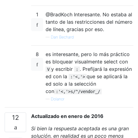
1
@BradKoch Interesante. No estaba al
tanto de las restricciones del número
de línea, gracias por eso.
—
Dan Bechard
8
es interesante, pero lo más práctico
es bloquear visualmente select con
y escribir
. Prefijará la expresión
V
:
ed con la
que se aplicará la
:'<,'>
ed solo a la selección
con
:'<,'>s/^/vendor_/
—
Dolanor
Actualizado en enero de 2016
12
Si bien la respuesta aceptada es una gran
solución, en realidad es un poco menos