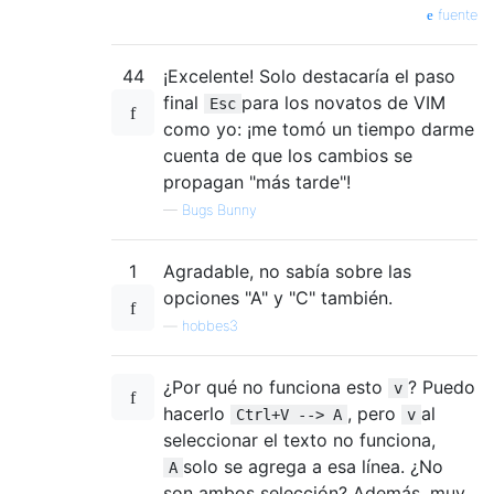
fuente
44
¡Excelente! Solo destacaría el paso
final
para los novatos de VIM
Esc
como yo: ¡me tomó un tiempo darme
cuenta de que los cambios se
propagan "más tarde"!
—
Bugs Bunny
1
Agradable, no sabía sobre las
opciones "A" y "C" también.
—
hobbes3
¿Por qué no funciona esto
? Puedo
v
hacerlo
, pero
al
Ctrl+V --> A
v
seleccionar el texto no funciona,
solo se agrega a esa línea. ¿No
A
son ambos selección? Además, muy