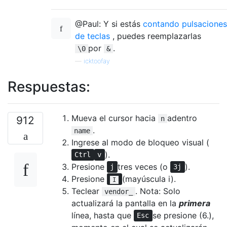
@Paul: Y si estás
contando pulsaciones
de teclas
, puedes reemplazarlas
por
.
\0
&
—
icktoofay
Respuestas:
Mueva el cursor hacia
adentro
912
n
.
name
Ingrese al modo de bloqueo visual (
).
Ctrl
v
Presione
tres veces (o
).
j
3j
Presione
(mayúscula i).
I
Teclear
. Nota: Solo
vendor_
actualizará la pantalla en la
primera
línea, hasta que
se presione (6.),
Esc