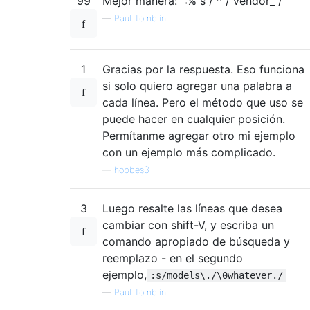
99
Mejor manera: ":% s / ^ / vendor_ /"
—
Paul Tomblin
1
Gracias por la respuesta. Eso funciona
si solo quiero agregar una palabra a
cada línea. Pero el método que uso se
puede hacer en cualquier posición.
Permítanme agregar otro mi ejemplo
con un ejemplo más complicado.
—
hobbes3
3
Luego resalte las líneas que desea
cambiar con shift-V, y escriba un
comando apropiado de búsqueda y
reemplazo - en el segundo
ejemplo,
:s/models\./\0whatever./
—
Paul Tomblin