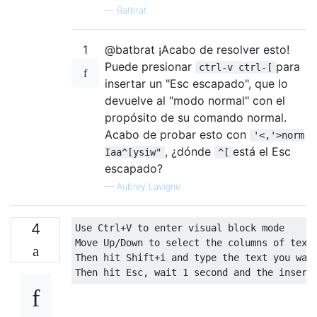
—
Batbrat
1
@batbrat ¡Acabo de resolver esto!
Puede presionar
para
ctrl-v ctrl-[
insertar un "Esc escapado", que lo
devuelve al "modo normal" con el
propósito de su comando normal.
Acabo de probar esto con
'<,'>norm
, ¿dónde
está el Esc
Iaa^[ysiw"
^[
escapado?
—
Aubrey Lavigne
4
Use Ctrl+V to enter visual block mode

Move Up/Down to select the columns of text 
Then hit Shift+i and type the text you want