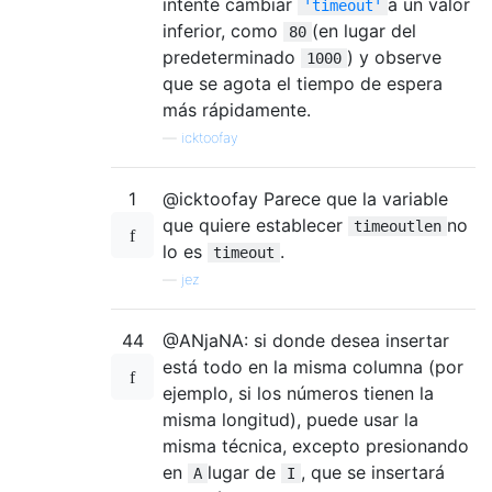
intente cambiar
a un valor
'timeout'
inferior, como
(en lugar del
80
predeterminado
) y observe
1000
que se agota el tiempo de espera
más rápidamente.
—
icktoofay
1
@icktoofay Parece que la variable
que quiere establecer
no
timeoutlen
lo es
.
timeout
—
jez
44
@ANjaNA: si donde desea insertar
está todo en la misma columna (por
ejemplo, si los números tienen la
misma longitud), puede usar la
misma técnica, excepto presionando
en
lugar de
, que se insertará
A
I