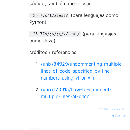
código, también puede usar:
(para lenguajes como
:35,77s/$/#test/
Python)
(para lenguajes
:35,77s/;$/;\/\/test/
como Java)
créditos / referencias:
/unix/84929/uncommenting-multiple-
lines-of-code-specified-by-line-
numbers-using-vi-or-vim
/unix/120615/how-to-comment-
multiple-lines-at-once
—
computacion
fuente