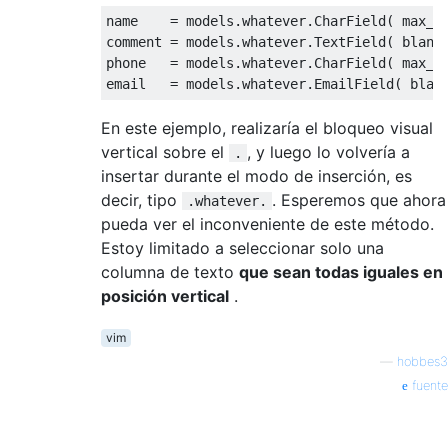
name    = models.whatever.CharField( max_le
comment = models.whatever.TextField( blank 
phone   = models.whatever.CharField( max_le
En este ejemplo, realizaría el bloqueo visual
vertical sobre el
, y luego lo volvería a
.
insertar durante el modo de inserción, es
decir, tipo
. Esperemos que ahora
.whatever.
pueda ver el inconveniente de este método.
Estoy limitado a seleccionar solo una
columna de texto
que sean todas iguales en
posición vertical
.
vim
—
hobbes3
fuente