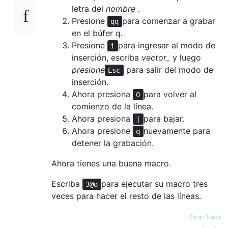
letra del
nombre
.
Presione
para comenzar a grabar
qq
en el búfer q.
Presione
para ingresar al modo de
i
inserción, escriba
vector_
y luego
presione
para salir del modo de
Esc
inserción.
Ahora presiona
para volver al
0
comienzo de la línea.
Ahora presiona
para bajar.
j
Ahora presione
nuevamente para
q
detener la grabación.
Ahora tienes una buena macro.
Escriba
para ejecutar su macro tres
3@q
veces para hacer el resto de las líneas.
—
Brian Neal