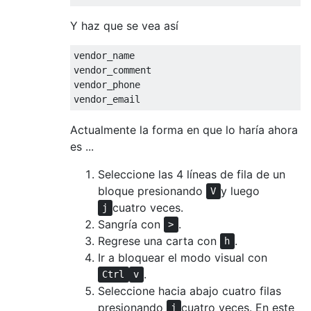
Y haz que se vea así
vendor_name

vendor_comment

vendor_phone

Actualmente la forma en que lo haría ahora
es ...
Seleccione las 4 líneas de fila de un
bloque presionando
y luego
V
cuatro veces.
j
Sangría con
.
>
Regrese una carta con
.
h
Ir a bloquear el modo visual con
.
Ctrl
v
Seleccione hacia abajo cuatro filas
presionando
cuatro veces. En este
j