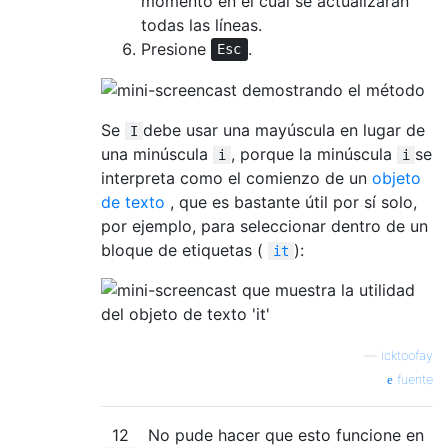
momento en el cual se actualizarán
todas las líneas.
Presione
.
Esc
Se
debe usar una mayúscula en lugar de
I
una minúscula
, porque la minúscula
se
i
i
interpreta como el comienzo de un
objeto
de texto
, que es bastante útil por sí solo,
por ejemplo, para seleccionar dentro de un
bloque de etiquetas (
):
it
—
icktoofay
fuente
12
No pude hacer que esto funcione en