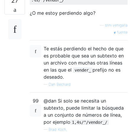
27
¿O me estoy perdiendo algo?
—
srini.venigalla
fuente
Te estás perdiendo el hecho de que
es probable que sea un subtexto en
un archivo con muchas otras líneas
en las que el
prefijo no es
vender_
deseado.
—
Dan Bechard
99
@dan Si solo se necesita un
subtexto, puede limitar la búsqueda
a un conjunto de números de línea,
por ejemplo
1,4s/^/vendor_/
—
Brad Koch,